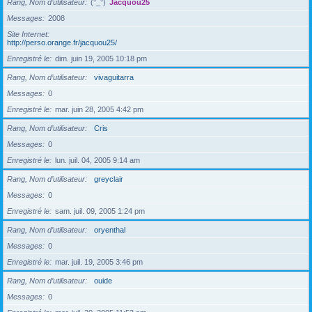
Rang, Nom d’utilisateur
(°_°)
Jacquou25
Messages
2008
Site Internet
http://perso.orange.fr/jacquou25/
Enregistré le
dim. juin 19, 2005 10:18 pm
Rang, Nom d’utilisateur
vivaguitarra
Messages
0
Enregistré le
mar. juin 28, 2005 4:42 pm
Rang, Nom d’utilisateur
Cris
Messages
0
Enregistré le
lun. juil. 04, 2005 9:14 am
Rang, Nom d’utilisateur
greyclair
Messages
0
Enregistré le
sam. juil. 09, 2005 1:24 pm
Rang, Nom d’utilisateur
oryenthal
Messages
0
Enregistré le
mar. juil. 19, 2005 3:46 pm
Rang, Nom d’utilisateur
ouide
Messages
0