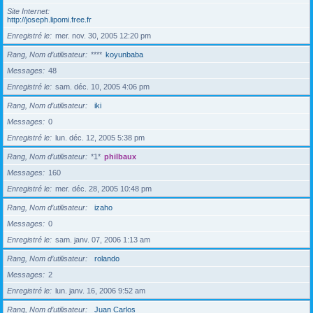
Site Internet
http://joseph.lipomi.free.fr
Enregistré le
mer. nov. 30, 2005 12:20 pm
Rang, Nom d’utilisateur
****
koyunbaba
Messages
48
Enregistré le
sam. déc. 10, 2005 4:06 pm
Rang, Nom d’utilisateur
iki
Messages
0
Enregistré le
lun. déc. 12, 2005 5:38 pm
Rang, Nom d’utilisateur
*1*
philbaux
Messages
160
Enregistré le
mer. déc. 28, 2005 10:48 pm
Rang, Nom d’utilisateur
izaho
Messages
0
Enregistré le
sam. janv. 07, 2006 1:13 am
Rang, Nom d’utilisateur
rolando
Messages
2
Enregistré le
lun. janv. 16, 2006 9:52 am
Rang, Nom d’utilisateur
Juan Carlos