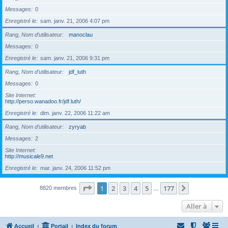
Messages
0
Enregistré le
sam. janv. 21, 2006 4:07 pm
Rang, Nom d’utilisateur
manoclau
Messages
0
Enregistré le
sam. janv. 21, 2006 9:31 pm
Rang, Nom d’utilisateur
jdf_luth
Messages
0
Site Internet
http://perso.wanadoo.fr/jdf.luth/
Enregistré le
dim. janv. 22, 2006 11:22 am
Rang, Nom d’utilisateur
zyryab
Messages
2
Site Internet
http://musicale9.net
Enregistré le
mar. janv. 24, 2006 11:52 pm
Page
1
sur
177
1
2
3
4
5
177
Suivante
8820 membres
…
Aller à
Accueil
Portail
Index du forum