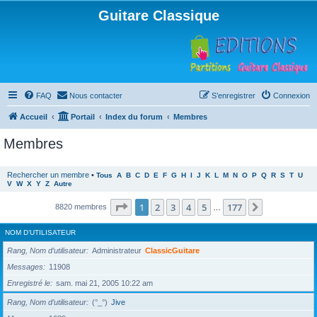
Guitare Classique
FAQ
Nous contacter
S’enregistrer
Connexion
Accueil
Portail
Index du forum
Membres
Membres
Rechercher un membre
•
Tous
A
B
C
D
E
F
G
H
I
J
K
L
M
N
O
P
Q
R
S
T
U
V
W
X
Y
Z
Autre
Page
1
sur
177
1
2
3
4
5
177
Suivante
8820 membres
…
NOM D’UTILISATEUR
Rang, Nom d’utilisateur
Administrateur
ClassicGuitare
Messages
11908
Enregistré le
sam. mai 21, 2005 10:22 am
Rang, Nom d’utilisateur
(°_°)
Jive