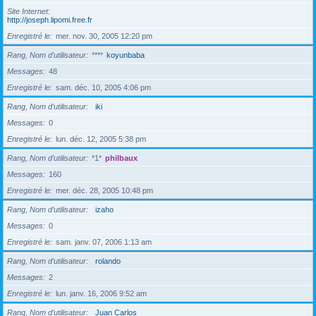
Site Internet
http://joseph.lipomi.free.fr
Enregistré le
mer. nov. 30, 2005 12:20 pm
Rang, Nom d’utilisateur
****
koyunbaba
Messages
48
Enregistré le
sam. déc. 10, 2005 4:06 pm
Rang, Nom d’utilisateur
iki
Messages
0
Enregistré le
lun. déc. 12, 2005 5:38 pm
Rang, Nom d’utilisateur
*1*
philbaux
Messages
160
Enregistré le
mer. déc. 28, 2005 10:48 pm
Rang, Nom d’utilisateur
izaho
Messages
0
Enregistré le
sam. janv. 07, 2006 1:13 am
Rang, Nom d’utilisateur
rolando
Messages
2
Enregistré le
lun. janv. 16, 2006 9:52 am
Rang, Nom d’utilisateur
Juan Carlos