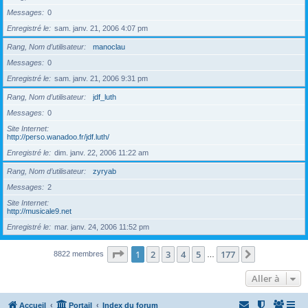
Messages
0
Enregistré le
sam. janv. 21, 2006 4:07 pm
Rang, Nom d’utilisateur
manoclau
Messages
0
Enregistré le
sam. janv. 21, 2006 9:31 pm
Rang, Nom d’utilisateur
jdf_luth
Messages
0
Site Internet
http://perso.wanadoo.fr/jdf.luth/
Enregistré le
dim. janv. 22, 2006 11:22 am
Rang, Nom d’utilisateur
zyryab
Messages
2
Site Internet
http://musicale9.net
Enregistré le
mar. janv. 24, 2006 11:52 pm
Page
1
sur
177
1
2
3
4
5
177
Suivante
8822 membres
…
Aller à
Accueil
Portail
Index du forum