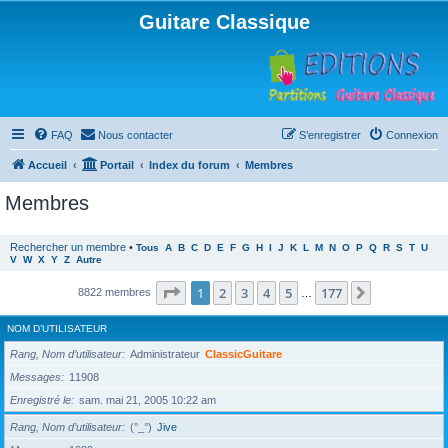
Guitare Classique
FAQ
Nous contacter
S’enregistrer
Connexion
Accueil
Portail
Index du forum
Membres
Membres
Rechercher un membre
•
Tous
A
B
C
D
E
F
G
H
I
J
K
L
M
N
O
P
Q
R
S
T
U
V
W
X
Y
Z
Autre
Page
1
sur
177
1
2
3
4
5
177
Suivante
8822 membres
…
NOM D’UTILISATEUR
Rang, Nom d’utilisateur
Administrateur
ClassicGuitare
Messages
11908
Enregistré le
sam. mai 21, 2005 10:22 am
Rang, Nom d’utilisateur
(°_°)
Jive