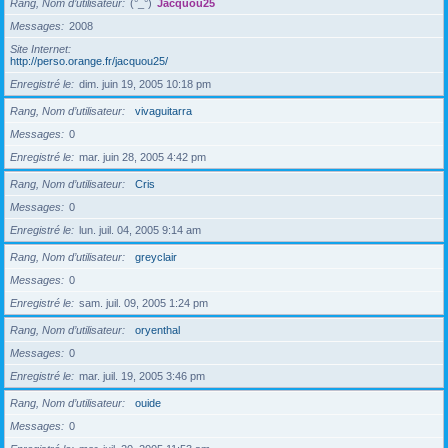
Rang, Nom d’utilisateur
(°_°)
Jacquou25
Messages
2008
Site Internet
http://perso.orange.fr/jacquou25/
Enregistré le
dim. juin 19, 2005 10:18 pm
Rang, Nom d’utilisateur
vivaguitarra
Messages
0
Enregistré le
mar. juin 28, 2005 4:42 pm
Rang, Nom d’utilisateur
Cris
Messages
0
Enregistré le
lun. juil. 04, 2005 9:14 am
Rang, Nom d’utilisateur
greyclair
Messages
0
Enregistré le
sam. juil. 09, 2005 1:24 pm
Rang, Nom d’utilisateur
oryenthal
Messages
0
Enregistré le
mar. juil. 19, 2005 3:46 pm
Rang, Nom d’utilisateur
ouide
Messages
0