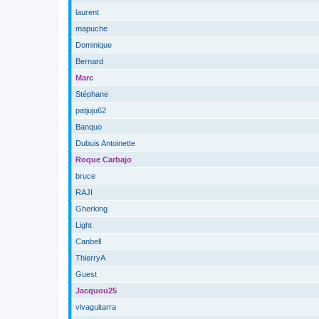
laurent
mapuche
Dominique
Bernard
Marc
Stéphane
patjuju62
Banquo
Dubuis Antoinette
Roque Carbajo
bruce
RAJI
Gherking
Light
Canbell
ThierryA
Guest
Jacquou25
vivaguitarra