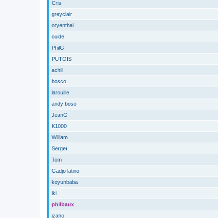
Cris
greyclair
oryenthal
ouide
PhilG
PUTOIS
achill
bosco
larouille
andy boso
JeanG
K1000
William
Sergeï
Tom
Gadjo latino
koyunbaba
iki
philbaux
izaho