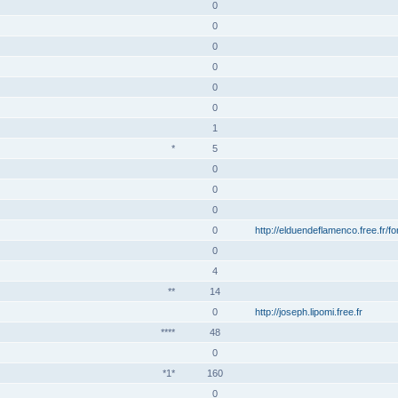
0
0
0
0
0
0
1
*
5
0
0
0
0
http://elduendeflamenco.free.fr/f
0
4
**
14
0
http://joseph.lipomi.free.fr
****
48
0
*1*
160
0