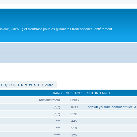
sique, vidéo…) et d'entraide pour les guitaristes francophones, entièrement
P
Q
R
S
T
U
V
W
X
Y
Z
Autre
RANG
MESSAGES
SITE INTERNET
Administrateur
11908
(°_°)
1639
http://fr.youtube.com/user/Jive51
(°_°)
2191
*2*
445
*2*
510
*****
125