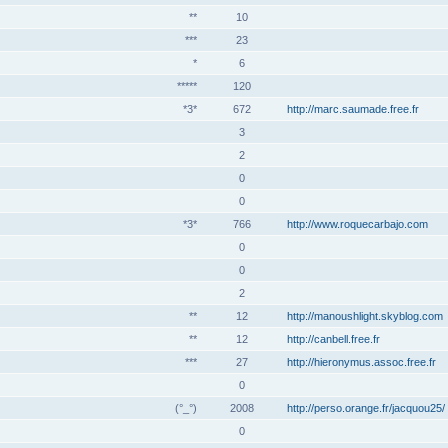
**
10
***
23
*
6
*****
120
*3*
672
http://marc.saumade.free.fr
3
2
0
0
*3*
766
http://www.roquecarbajo.com
0
0
2
**
12
http://manoushlight.skyblog.com
**
12
http://canbell.free.fr
***
27
http://hieronymus.assoc.free.fr
0
(°_°)
2008
http://perso.orange.fr/jacquou25/
0