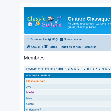
Guitare Classique
Forum de ressources (partitions, mu
gratuit, et sans publicité.
Accès rapide
FAQ
Nous contacter
Accueil
Portail
Index du forum
Membres
Membres
Rechercher un membre
•
Tous
A
B
C
D
E
F
G
H
I
J
K
L
M
N
O
NOM D’UTILISATEUR
ClassicGuitare
Jive
Marief
Marie
Cécile
christophe R