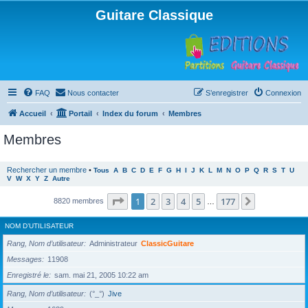
Guitare Classique
FAQ
Nous contacter
S’enregistrer
Connexion
Accueil
Portail
Index du forum
Membres
Membres
Rechercher un membre
•
Tous
A
B
C
D
E
F
G
H
I
J
K
L
M
N
O
P
Q
R
S
T
U
V
W
X
Y
Z
Autre
Page
1
sur
177
1
2
3
4
5
177
Suivante
8820 membres
…
NOM D’UTILISATEUR
Rang, Nom d’utilisateur
Administrateur
ClassicGuitare
Messages
11908
Enregistré le
sam. mai 21, 2005 10:22 am
Rang, Nom d’utilisateur
(°_°)
Jive