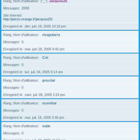
Rang, Nom d’utilisateur
(°_°)
Jacquou25
Messages
2008
Site Internet
http://perso.orange.fr/jacquou25/
Enregistré le
dim. juin 19, 2005 10:18 pm
Rang, Nom d’utilisateur
vivaguitarra
Messages
0
Enregistré le
mar. juin 28, 2005 4:42 pm
Rang, Nom d’utilisateur
Cris
Messages
0
Enregistré le
lun. juil. 04, 2005 9:14 am
Rang, Nom d’utilisateur
greyclair
Messages
0
Enregistré le
sam. juil. 09, 2005 1:24 pm
Rang, Nom d’utilisateur
oryenthal
Messages
0
Enregistré le
mar. juil. 19, 2005 3:46 pm
Rang, Nom d’utilisateur
ouide
Messages
0