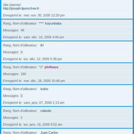
Site Internet
http://joseph.lipomi.free.fr
Enregistré le
mer. nov. 30, 2005 12:20 pm
Rang, Nom d’utilisateur
****
koyunbaba
Messages
48
Enregistré le
sam. déc. 10, 2005 4:06 pm
Rang, Nom d’utilisateur
iki
Messages
0
Enregistré le
lun. déc. 12, 2005 5:38 pm
Rang, Nom d’utilisateur
*1*
philbaux
Messages
160
Enregistré le
mer. déc. 28, 2005 10:48 pm
Rang, Nom d’utilisateur
izaho
Messages
0
Enregistré le
sam. janv. 07, 2006 1:13 am
Rang, Nom d’utilisateur
rolando
Messages
2
Enregistré le
lun. janv. 16, 2006 9:52 am
Rang, Nom d’utilisateur
Juan Carlos