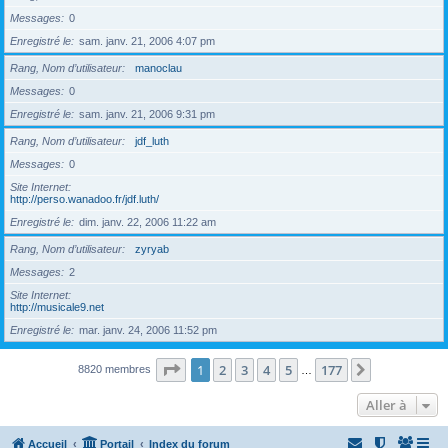
Messages
0
Enregistré le
sam. janv. 21, 2006 4:07 pm
Rang, Nom d’utilisateur
manoclau
Messages
0
Enregistré le
sam. janv. 21, 2006 9:31 pm
Rang, Nom d’utilisateur
jdf_luth
Messages
0
Site Internet
http://perso.wanadoo.fr/jdf.luth/
Enregistré le
dim. janv. 22, 2006 11:22 am
Rang, Nom d’utilisateur
zyryab
Messages
2
Site Internet
http://musicale9.net
Enregistré le
mar. janv. 24, 2006 11:52 pm
Page
1
sur
177
1
2
3
4
5
177
Suivante
8820 membres
…
Aller à
Accueil
Portail
Index du forum