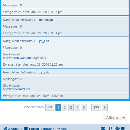
Messages
0
Enregistré le
sam. janv. 21, 2006 4:07 pm
Rang, Nom d’utilisateur
manoclau
Messages
0
Enregistré le
sam. janv. 21, 2006 9:31 pm
Rang, Nom d’utilisateur
jdf_luth
Messages
0
Site Internet
http://perso.wanadoo.fr/jdf.luth/
Enregistré le
dim. janv. 22, 2006 11:22 am
Rang, Nom d’utilisateur
zyryab
Messages
2
Site Internet
http://musicale9.net
Enregistré le
mar. janv. 24, 2006 11:52 pm
Page
1
sur
177
1
2
3
4
5
177
Suivante
8822 membres
…
Aller à
Accueil
Portail
Index du forum