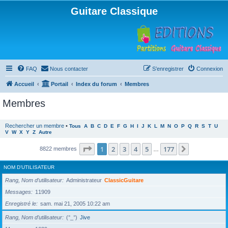
Guitare Classique
FAQ
Nous contacter
S’enregistrer
Connexion
Accueil
Portail
Index du forum
Membres
Membres
Rechercher un membre
•
Tous
A
B
C
D
E
F
G
H
I
J
K
L
M
N
O
P
Q
R
S
T
U
V
W
X
Y
Z
Autre
Page
1
sur
177
1
2
3
4
5
177
Suivante
8822 membres
…
NOM D’UTILISATEUR
Rang, Nom d’utilisateur
Administrateur
ClassicGuitare
Messages
11909
Enregistré le
sam. mai 21, 2005 10:22 am
Rang, Nom d’utilisateur
(°_°)
Jive