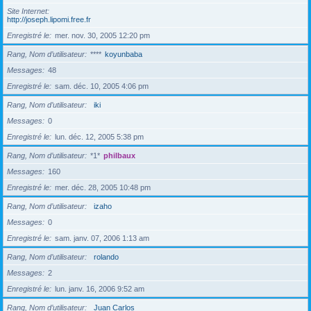
Site Internet
http://joseph.lipomi.free.fr
Enregistré le
mer. nov. 30, 2005 12:20 pm
Rang, Nom d’utilisateur
****
koyunbaba
Messages
48
Enregistré le
sam. déc. 10, 2005 4:06 pm
Rang, Nom d’utilisateur
iki
Messages
0
Enregistré le
lun. déc. 12, 2005 5:38 pm
Rang, Nom d’utilisateur
*1*
philbaux
Messages
160
Enregistré le
mer. déc. 28, 2005 10:48 pm
Rang, Nom d’utilisateur
izaho
Messages
0
Enregistré le
sam. janv. 07, 2006 1:13 am
Rang, Nom d’utilisateur
rolando
Messages
2
Enregistré le
lun. janv. 16, 2006 9:52 am
Rang, Nom d’utilisateur
Juan Carlos