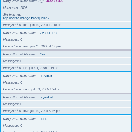
Rang, Nom d’utilisateur
(°_°)
Jacquou25
Messages
2008
Site Internet
http://perso.orange.fr/jacquou25/
Enregistré le
dim. juin 19, 2005 10:18 pm
Rang, Nom d’utilisateur
vivaguitarra
Messages
0
Enregistré le
mar. juin 28, 2005 4:42 pm
Rang, Nom d’utilisateur
Cris
Messages
0
Enregistré le
lun. juil. 04, 2005 9:14 am
Rang, Nom d’utilisateur
greyclair
Messages
0
Enregistré le
sam. juil. 09, 2005 1:24 pm
Rang, Nom d’utilisateur
oryenthal
Messages
0
Enregistré le
mar. juil. 19, 2005 3:46 pm
Rang, Nom d’utilisateur
ouide
Messages
0