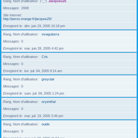
Rang, Nom d’utilisateur
(°_°)
Jacquou25
Messages
2008
Site Internet
http://perso.orange.fr/jacquou25/
Enregistré le
dim. juin 19, 2005 10:18 pm
Rang, Nom d’utilisateur
vivaguitarra
Messages
0
Enregistré le
mar. juin 28, 2005 4:42 pm
Rang, Nom d’utilisateur
Cris
Messages
0
Enregistré le
lun. juil. 04, 2005 9:14 am
Rang, Nom d’utilisateur
greyclair
Messages
0
Enregistré le
sam. juil. 09, 2005 1:24 pm
Rang, Nom d’utilisateur
oryenthal
Messages
0
Enregistré le
mar. juil. 19, 2005 3:46 pm
Rang, Nom d’utilisateur
ouide
Messages
0