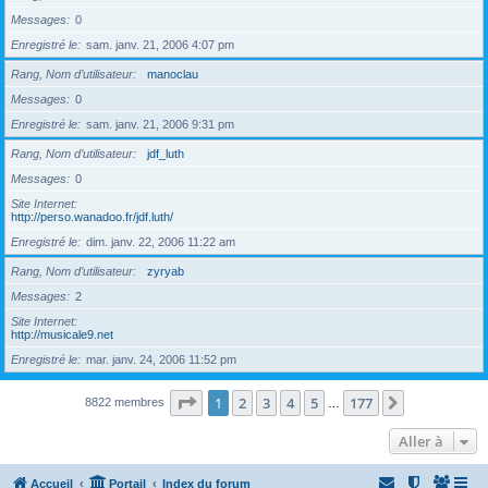
Messages
0
Enregistré le
sam. janv. 21, 2006 4:07 pm
Rang, Nom d’utilisateur
manoclau
Messages
0
Enregistré le
sam. janv. 21, 2006 9:31 pm
Rang, Nom d’utilisateur
jdf_luth
Messages
0
Site Internet
http://perso.wanadoo.fr/jdf.luth/
Enregistré le
dim. janv. 22, 2006 11:22 am
Rang, Nom d’utilisateur
zyryab
Messages
2
Site Internet
http://musicale9.net
Enregistré le
mar. janv. 24, 2006 11:52 pm
Page
1
sur
177
1
2
3
4
5
177
Suivante
8822 membres
…
Aller à
Accueil
Portail
Index du forum