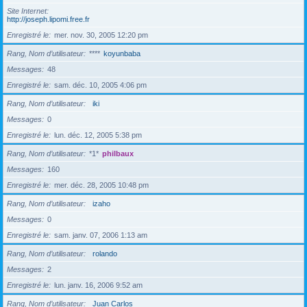
Site Internet
http://joseph.lipomi.free.fr
Enregistré le
mer. nov. 30, 2005 12:20 pm
Rang, Nom d’utilisateur
****
koyunbaba
Messages
48
Enregistré le
sam. déc. 10, 2005 4:06 pm
Rang, Nom d’utilisateur
iki
Messages
0
Enregistré le
lun. déc. 12, 2005 5:38 pm
Rang, Nom d’utilisateur
*1*
philbaux
Messages
160
Enregistré le
mer. déc. 28, 2005 10:48 pm
Rang, Nom d’utilisateur
izaho
Messages
0
Enregistré le
sam. janv. 07, 2006 1:13 am
Rang, Nom d’utilisateur
rolando
Messages
2
Enregistré le
lun. janv. 16, 2006 9:52 am
Rang, Nom d’utilisateur
Juan Carlos