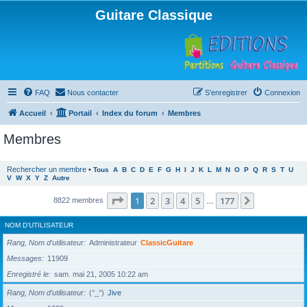
Guitare Classique
FAQ
Nous contacter
S’enregistrer
Connexion
Accueil
Portail
Index du forum
Membres
Membres
Rechercher un membre
•
Tous
A
B
C
D
E
F
G
H
I
J
K
L
M
N
O
P
Q
R
S
T
U
V
W
X
Y
Z
Autre
Page
1
sur
177
1
2
3
4
5
177
Suivante
8822 membres
…
NOM D’UTILISATEUR
Rang, Nom d’utilisateur
Administrateur
ClassicGuitare
Messages
11909
Enregistré le
sam. mai 21, 2005 10:22 am
Rang, Nom d’utilisateur
(°_°)
Jive