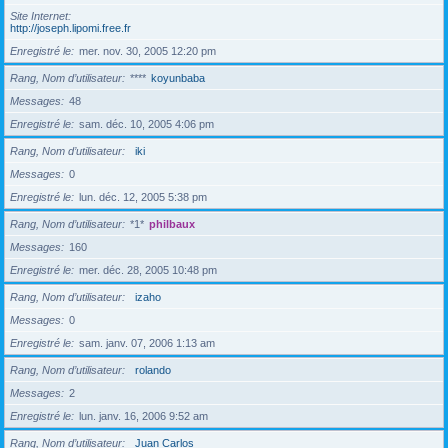
Site Internet
http://joseph.lipomi.free.fr
Enregistré le
mer. nov. 30, 2005 12:20 pm
Rang, Nom d’utilisateur
****
koyunbaba
Messages
48
Enregistré le
sam. déc. 10, 2005 4:06 pm
Rang, Nom d’utilisateur
iki
Messages
0
Enregistré le
lun. déc. 12, 2005 5:38 pm
Rang, Nom d’utilisateur
*1*
philbaux
Messages
160
Enregistré le
mer. déc. 28, 2005 10:48 pm
Rang, Nom d’utilisateur
izaho
Messages
0
Enregistré le
sam. janv. 07, 2006 1:13 am
Rang, Nom d’utilisateur
rolando
Messages
2
Enregistré le
lun. janv. 16, 2006 9:52 am
Rang, Nom d’utilisateur
Juan Carlos