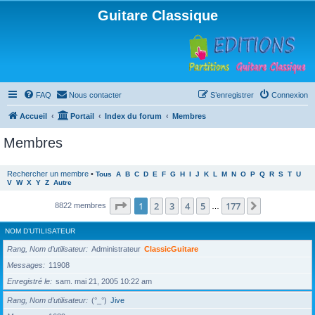
Guitare Classique
FAQ
Nous contacter
S’enregistrer
Connexion
Accueil
Portail
Index du forum
Membres
Membres
Rechercher un membre
•
Tous
A
B
C
D
E
F
G
H
I
J
K
L
M
N
O
P
Q
R
S
T
U
V
W
X
Y
Z
Autre
Page
1
sur
177
1
2
3
4
5
177
Suivante
8822 membres
…
NOM D’UTILISATEUR
Rang, Nom d’utilisateur
Administrateur
ClassicGuitare
Messages
11908
Enregistré le
sam. mai 21, 2005 10:22 am
Rang, Nom d’utilisateur
(°_°)
Jive