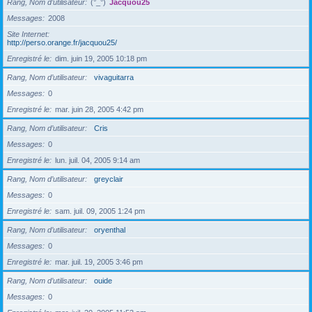
Rang, Nom d’utilisateur
(°_°)
Jacquou25
Messages
2008
Site Internet
http://perso.orange.fr/jacquou25/
Enregistré le
dim. juin 19, 2005 10:18 pm
Rang, Nom d’utilisateur
vivaguitarra
Messages
0
Enregistré le
mar. juin 28, 2005 4:42 pm
Rang, Nom d’utilisateur
Cris
Messages
0
Enregistré le
lun. juil. 04, 2005 9:14 am
Rang, Nom d’utilisateur
greyclair
Messages
0
Enregistré le
sam. juil. 09, 2005 1:24 pm
Rang, Nom d’utilisateur
oryenthal
Messages
0
Enregistré le
mar. juil. 19, 2005 3:46 pm
Rang, Nom d’utilisateur
ouide
Messages
0