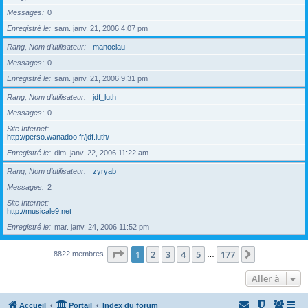
Messages
0
Enregistré le
sam. janv. 21, 2006 4:07 pm
Rang, Nom d’utilisateur
manoclau
Messages
0
Enregistré le
sam. janv. 21, 2006 9:31 pm
Rang, Nom d’utilisateur
jdf_luth
Messages
0
Site Internet
http://perso.wanadoo.fr/jdf.luth/
Enregistré le
dim. janv. 22, 2006 11:22 am
Rang, Nom d’utilisateur
zyryab
Messages
2
Site Internet
http://musicale9.net
Enregistré le
mar. janv. 24, 2006 11:52 pm
Page
1
sur
177
1
2
3
4
5
177
Suivante
8822 membres
…
Aller à
Accueil
Portail
Index du forum