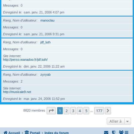
Messages
0
Enregistré le
sam. janv. 21, 2006 4:07 pm
Rang, Nom d’utilisateur
manoclau
Messages
0
Enregistré le
sam. janv. 21, 2006 9:31 pm
Rang, Nom d’utilisateur
jdf_luth
Messages
0
Site Internet
http://perso.wanadoo.fr/jdf.luth/
Enregistré le
dim. janv. 22, 2006 11:22 am
Rang, Nom d’utilisateur
zyryab
Messages
2
Site Internet
http://musicale9.net
Enregistré le
mar. janv. 24, 2006 11:52 pm
Page
1
sur
177
1
2
3
4
5
177
Suivante
8820 membres
…
Aller à
Accueil
Portail
Index du forum