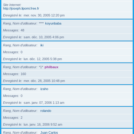
Site Internet
http://joseph.lipomi.free.fr
Enregistré le
mer. nov. 30, 2005 12:20 pm
Rang, Nom d’utilisateur
****
koyunbaba
Messages
48
Enregistré le
sam. déc. 10, 2005 4:06 pm
Rang, Nom d’utilisateur
iki
Messages
0
Enregistré le
lun. déc. 12, 2005 5:38 pm
Rang, Nom d’utilisateur
*1*
philbaux
Messages
160
Enregistré le
mer. déc. 28, 2005 10:48 pm
Rang, Nom d’utilisateur
izaho
Messages
0
Enregistré le
sam. janv. 07, 2006 1:13 am
Rang, Nom d’utilisateur
rolando
Messages
2
Enregistré le
lun. janv. 16, 2006 9:52 am
Rang, Nom d’utilisateur
Juan Carlos