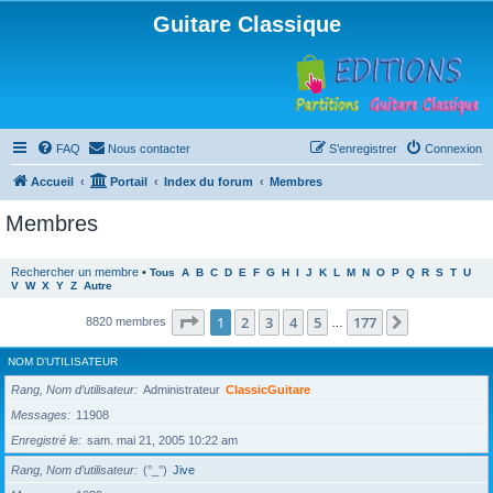
Guitare Classique
FAQ
Nous contacter
S’enregistrer
Connexion
Accueil
Portail
Index du forum
Membres
Membres
Rechercher un membre
•
Tous
A
B
C
D
E
F
G
H
I
J
K
L
M
N
O
P
Q
R
S
T
U
V
W
X
Y
Z
Autre
Page
1
sur
177
1
2
3
4
5
177
Suivante
8820 membres
…
NOM D’UTILISATEUR
Rang, Nom d’utilisateur
Administrateur
ClassicGuitare
Messages
11908
Enregistré le
sam. mai 21, 2005 10:22 am
Rang, Nom d’utilisateur
(°_°)
Jive