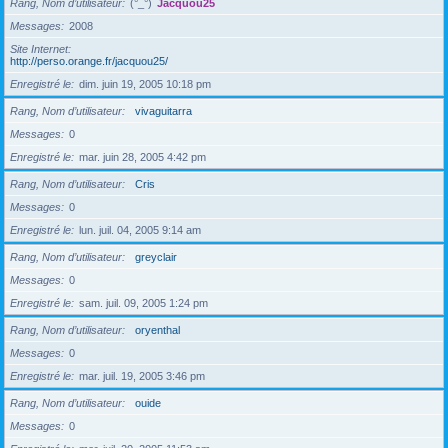
Rang, Nom d’utilisateur
(°_°)
Jacquou25
Messages
2008
Site Internet
http://perso.orange.fr/jacquou25/
Enregistré le
dim. juin 19, 2005 10:18 pm
Rang, Nom d’utilisateur
vivaguitarra
Messages
0
Enregistré le
mar. juin 28, 2005 4:42 pm
Rang, Nom d’utilisateur
Cris
Messages
0
Enregistré le
lun. juil. 04, 2005 9:14 am
Rang, Nom d’utilisateur
greyclair
Messages
0
Enregistré le
sam. juil. 09, 2005 1:24 pm
Rang, Nom d’utilisateur
oryenthal
Messages
0
Enregistré le
mar. juil. 19, 2005 3:46 pm
Rang, Nom d’utilisateur
ouide
Messages
0