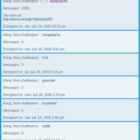
Rang, Nom d’utilisateur
(°_°)
Jacquou25
Messages
2008
Site Internet
http://perso.orange.fr/jacquou25/
Enregistré le
dim. juin 19, 2005 10:18 pm
Rang, Nom d’utilisateur
vivaguitarra
Messages
0
Enregistré le
mar. juin 28, 2005 4:42 pm
Rang, Nom d’utilisateur
Cris
Messages
0
Enregistré le
lun. juil. 04, 2005 9:14 am
Rang, Nom d’utilisateur
greyclair
Messages
0
Enregistré le
sam. juil. 09, 2005 1:24 pm
Rang, Nom d’utilisateur
oryenthal
Messages
0
Enregistré le
mar. juil. 19, 2005 3:46 pm
Rang, Nom d’utilisateur
ouide
Messages
0