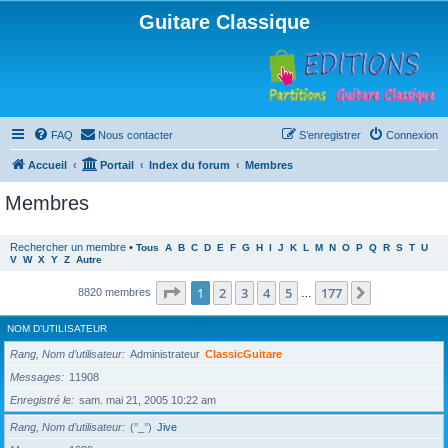
Guitare Classique
FAQ
Nous contacter
S’enregistrer
Connexion
Accueil
Portail
Index du forum
Membres
Membres
Rechercher un membre
•
Tous
A
B
C
D
E
F
G
H
I
J
K
L
M
N
O
P
Q
R
S
T
U
V
W
X
Y
Z
Autre
Page
1
sur
177
1
2
3
4
5
177
Suivante
8820 membres
…
NOM D’UTILISATEUR
Rang, Nom d’utilisateur
Administrateur
ClassicGuitare
Messages
11908
Enregistré le
sam. mai 21, 2005 10:22 am
Rang, Nom d’utilisateur
(°_°)
Jive