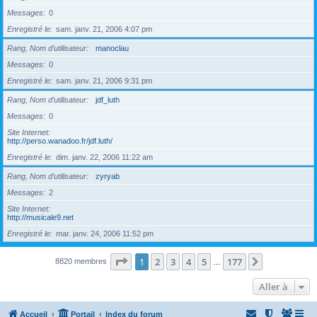
Messages
0
Enregistré le
sam. janv. 21, 2006 4:07 pm
Rang, Nom d’utilisateur
manoclau
Messages
0
Enregistré le
sam. janv. 21, 2006 9:31 pm
Rang, Nom d’utilisateur
jdf_luth
Messages
0
Site Internet
http://perso.wanadoo.fr/jdf.luth/
Enregistré le
dim. janv. 22, 2006 11:22 am
Rang, Nom d’utilisateur
zyryab
Messages
2
Site Internet
http://musicale9.net
Enregistré le
mar. janv. 24, 2006 11:52 pm
Page
1
sur
177
1
2
3
4
5
177
Suivante
8820 membres
…
Aller à
Accueil
Portail
Index du forum