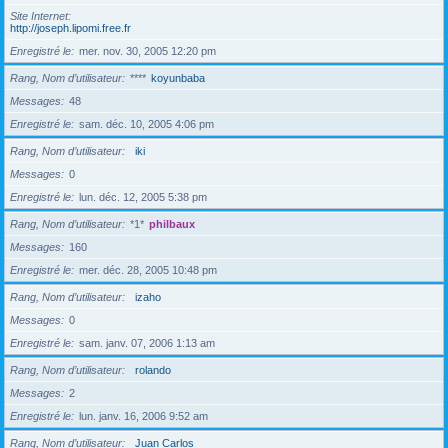
Site Internet
http://joseph.lipomi.free.fr
Enregistré le
mer. nov. 30, 2005 12:20 pm
Rang, Nom d’utilisateur
****
koyunbaba
Messages
48
Enregistré le
sam. déc. 10, 2005 4:06 pm
Rang, Nom d’utilisateur
iki
Messages
0
Enregistré le
lun. déc. 12, 2005 5:38 pm
Rang, Nom d’utilisateur
*1*
philbaux
Messages
160
Enregistré le
mer. déc. 28, 2005 10:48 pm
Rang, Nom d’utilisateur
izaho
Messages
0
Enregistré le
sam. janv. 07, 2006 1:13 am
Rang, Nom d’utilisateur
rolando
Messages
2
Enregistré le
lun. janv. 16, 2006 9:52 am
Rang, Nom d’utilisateur
Juan Carlos