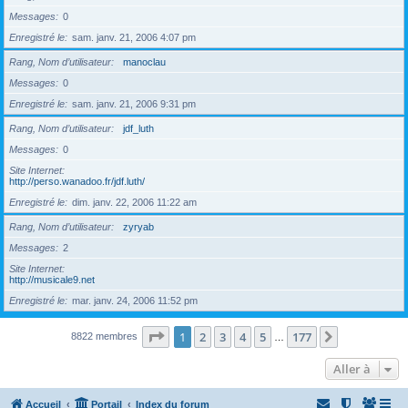
Messages
0
Enregistré le
sam. janv. 21, 2006 4:07 pm
Rang, Nom d’utilisateur
manoclau
Messages
0
Enregistré le
sam. janv. 21, 2006 9:31 pm
Rang, Nom d’utilisateur
jdf_luth
Messages
0
Site Internet
http://perso.wanadoo.fr/jdf.luth/
Enregistré le
dim. janv. 22, 2006 11:22 am
Rang, Nom d’utilisateur
zyryab
Messages
2
Site Internet
http://musicale9.net
Enregistré le
mar. janv. 24, 2006 11:52 pm
Page
1
sur
177
1
2
3
4
5
177
Suivante
8822 membres
…
Aller à
Accueil
Portail
Index du forum