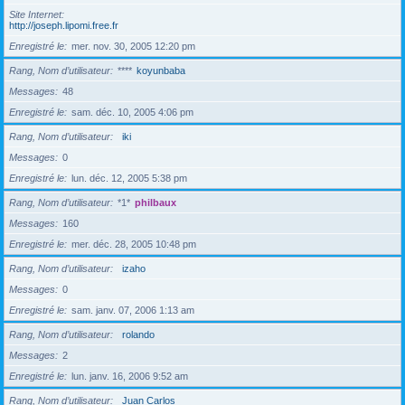
Site Internet
http://joseph.lipomi.free.fr
Enregistré le
mer. nov. 30, 2005 12:20 pm
Rang, Nom d’utilisateur
****
koyunbaba
Messages
48
Enregistré le
sam. déc. 10, 2005 4:06 pm
Rang, Nom d’utilisateur
iki
Messages
0
Enregistré le
lun. déc. 12, 2005 5:38 pm
Rang, Nom d’utilisateur
*1*
philbaux
Messages
160
Enregistré le
mer. déc. 28, 2005 10:48 pm
Rang, Nom d’utilisateur
izaho
Messages
0
Enregistré le
sam. janv. 07, 2006 1:13 am
Rang, Nom d’utilisateur
rolando
Messages
2
Enregistré le
lun. janv. 16, 2006 9:52 am
Rang, Nom d’utilisateur
Juan Carlos