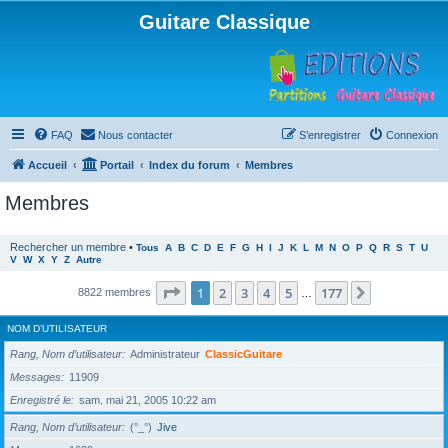
Guitare Classique
FAQ
Nous contacter
S’enregistrer
Connexion
Accueil
Portail
Index du forum
Membres
Membres
Rechercher un membre
•
Tous
A
B
C
D
E
F
G
H
I
J
K
L
M
N
O
P
Q
R
S
T
U
V
W
X
Y
Z
Autre
Page
1
sur
177
1
2
3
4
5
177
Suivante
8822 membres
…
NOM D’UTILISATEUR
Rang, Nom d’utilisateur
Administrateur
ClassicGuitare
Messages
11909
Enregistré le
sam. mai 21, 2005 10:22 am
Rang, Nom d’utilisateur
(°_°)
Jive