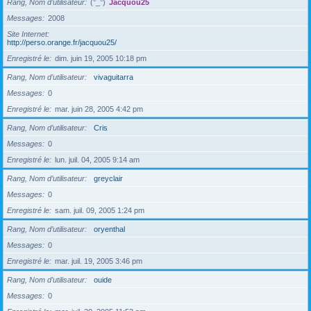
Rang, Nom d’utilisateur
(°_°)
Jacquou25
Messages
2008
Site Internet
http://perso.orange.fr/jacquou25/
Enregistré le
dim. juin 19, 2005 10:18 pm
Rang, Nom d’utilisateur
vivaguitarra
Messages
0
Enregistré le
mar. juin 28, 2005 4:42 pm
Rang, Nom d’utilisateur
Cris
Messages
0
Enregistré le
lun. juil. 04, 2005 9:14 am
Rang, Nom d’utilisateur
greyclair
Messages
0
Enregistré le
sam. juil. 09, 2005 1:24 pm
Rang, Nom d’utilisateur
oryenthal
Messages
0
Enregistré le
mar. juil. 19, 2005 3:46 pm
Rang, Nom d’utilisateur
ouide
Messages
0