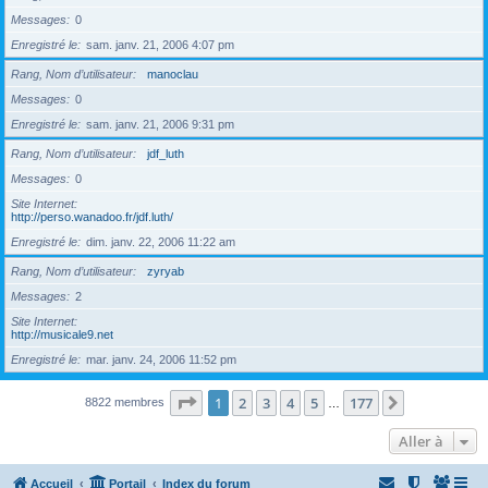
Messages
0
Enregistré le
sam. janv. 21, 2006 4:07 pm
Rang, Nom d’utilisateur
manoclau
Messages
0
Enregistré le
sam. janv. 21, 2006 9:31 pm
Rang, Nom d’utilisateur
jdf_luth
Messages
0
Site Internet
http://perso.wanadoo.fr/jdf.luth/
Enregistré le
dim. janv. 22, 2006 11:22 am
Rang, Nom d’utilisateur
zyryab
Messages
2
Site Internet
http://musicale9.net
Enregistré le
mar. janv. 24, 2006 11:52 pm
Page
1
sur
177
1
2
3
4
5
177
Suivante
8822 membres
…
Aller à
Accueil
Portail
Index du forum