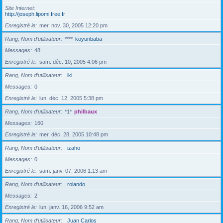
Site Internet
http://joseph.lipomi.free.fr
Enregistré le
mer. nov. 30, 2005 12:20 pm
Rang, Nom d’utilisateur
****
koyunbaba
Messages
48
Enregistré le
sam. déc. 10, 2005 4:06 pm
Rang, Nom d’utilisateur
iki
Messages
0
Enregistré le
lun. déc. 12, 2005 5:38 pm
Rang, Nom d’utilisateur
*1*
philbaux
Messages
160
Enregistré le
mer. déc. 28, 2005 10:48 pm
Rang, Nom d’utilisateur
izaho
Messages
0
Enregistré le
sam. janv. 07, 2006 1:13 am
Rang, Nom d’utilisateur
rolando
Messages
2
Enregistré le
lun. janv. 16, 2006 9:52 am
Rang, Nom d’utilisateur
Juan Carlos