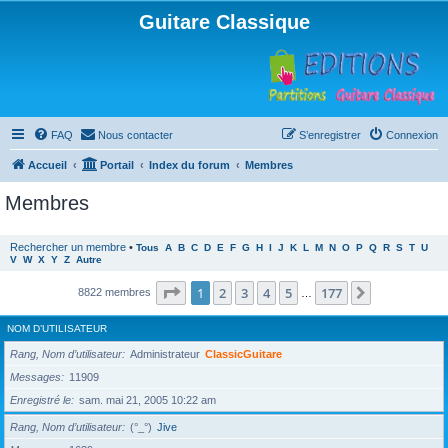
Guitare Classique
FAQ
Nous contacter
S’enregistrer
Connexion
Accueil
Portail
Index du forum
Membres
Membres
Rechercher un membre
•
Tous
A
B
C
D
E
F
G
H
I
J
K
L
M
N
O
P
Q
R
S
T
U
V
W
X
Y
Z
Autre
Page
1
sur
177
1
2
3
4
5
177
Suivante
8822 membres
…
NOM D’UTILISATEUR
Rang, Nom d’utilisateur
Administrateur
ClassicGuitare
Messages
11909
Enregistré le
sam. mai 21, 2005 10:22 am
Rang, Nom d’utilisateur
(°_°)
Jive