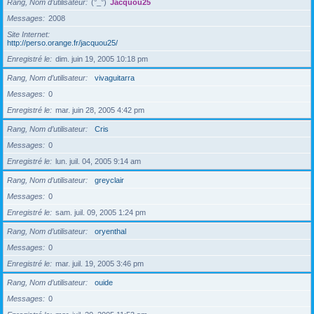
Rang, Nom d’utilisateur
(°_°)
Jacquou25
Messages
2008
Site Internet
http://perso.orange.fr/jacquou25/
Enregistré le
dim. juin 19, 2005 10:18 pm
Rang, Nom d’utilisateur
vivaguitarra
Messages
0
Enregistré le
mar. juin 28, 2005 4:42 pm
Rang, Nom d’utilisateur
Cris
Messages
0
Enregistré le
lun. juil. 04, 2005 9:14 am
Rang, Nom d’utilisateur
greyclair
Messages
0
Enregistré le
sam. juil. 09, 2005 1:24 pm
Rang, Nom d’utilisateur
oryenthal
Messages
0
Enregistré le
mar. juil. 19, 2005 3:46 pm
Rang, Nom d’utilisateur
ouide
Messages
0