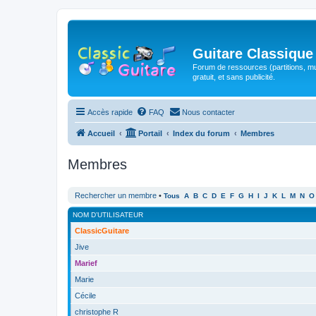
Guitare Classique
Forum de ressources (partitions, mu
gratuit, et sans publicité.
Accès rapide
FAQ
Nous contacter
Accueil
Portail
Index du forum
Membres
Membres
Rechercher un membre
•
Tous
A
B
C
D
E
F
G
H
I
J
K
L
M
N
O
NOM D’UTILISATEUR
ClassicGuitare
Jive
Marief
Marie
Cécile
christophe R