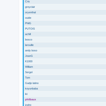
Cris
greyclair
oryenthal
ouide
PhilG
PUTOIS
achill
bosco
larouille
andy boso
JeanG
K1000
William
Sergeï
Tom
Gadjo latino
koyunbaba
iki
philbaux
izaho