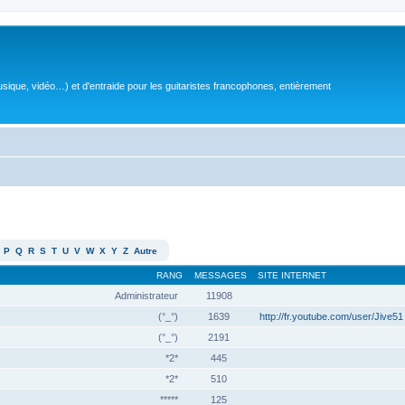
sique, vidéo…) et d'entraide pour les guitaristes francophones, entièrement
P
Q
R
S
T
U
V
W
X
Y
Z
Autre
RANG
MESSAGES
SITE INTERNET
Administrateur
11908
(°_°)
1639
http://fr.youtube.com/user/Jive51
(°_°)
2191
*2*
445
*2*
510
*****
125