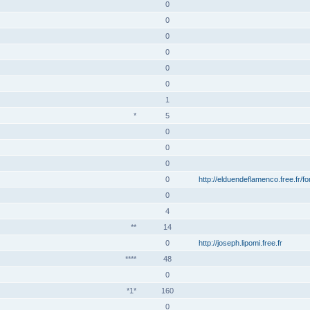
0
0
0
0
0
0
1
*
5
0
0
0
0
http://elduendeflamenco.free.fr/f
0
4
**
14
0
http://joseph.lipomi.free.fr
****
48
0
*1*
160
0