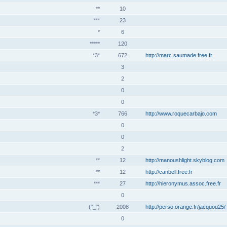
**
10
***
23
*
6
*****
120
*3*
672
http://marc.saumade.free.fr
3
2
0
0
*3*
766
http://www.roquecarbajo.com
0
0
2
**
12
http://manoushlight.skyblog.com
**
12
http://canbell.free.fr
***
27
http://hieronymus.assoc.free.fr
0
(°_°)
2008
http://perso.orange.fr/jacquou25/
0