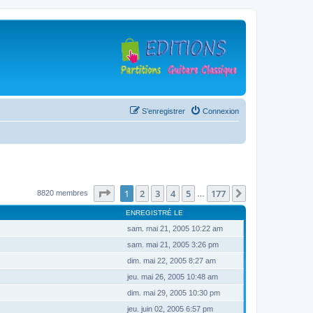
S’enregistrer
Connexion
Page
1
sur
177
1
2
3
4
5
177
Suivante
8820 membres
…
ENREGISTRÉ LE
sam. mai 21, 2005 10:22 am
sam. mai 21, 2005 3:26 pm
dim. mai 22, 2005 8:27 am
jeu. mai 26, 2005 10:48 am
dim. mai 29, 2005 10:30 pm
jeu. juin 02, 2005 6:57 pm