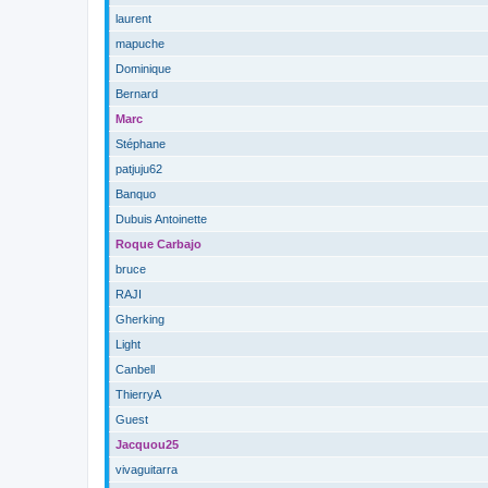
laurent
mapuche
Dominique
Bernard
Marc
Stéphane
patjuju62
Banquo
Dubuis Antoinette
Roque Carbajo
bruce
RAJI
Gherking
Light
Canbell
ThierryA
Guest
Jacquou25
vivaguitarra