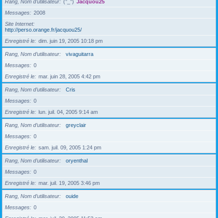
Rang, Nom d’utilisateur
(°_°)
Jacquou25
Messages
2008
Site Internet
http://perso.orange.fr/jacquou25/
Enregistré le
dim. juin 19, 2005 10:18 pm
Rang, Nom d’utilisateur
vivaguitarra
Messages
0
Enregistré le
mar. juin 28, 2005 4:42 pm
Rang, Nom d’utilisateur
Cris
Messages
0
Enregistré le
lun. juil. 04, 2005 9:14 am
Rang, Nom d’utilisateur
greyclair
Messages
0
Enregistré le
sam. juil. 09, 2005 1:24 pm
Rang, Nom d’utilisateur
oryenthal
Messages
0
Enregistré le
mar. juil. 19, 2005 3:46 pm
Rang, Nom d’utilisateur
ouide
Messages
0