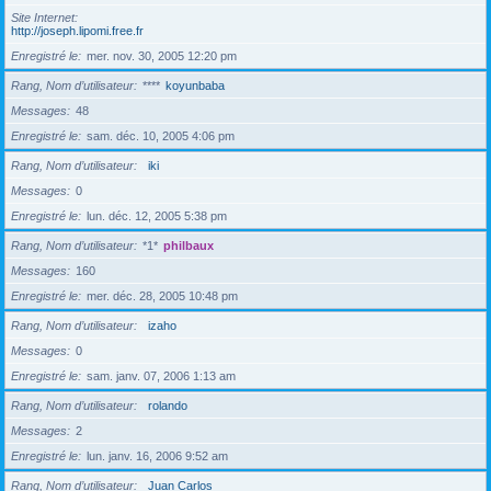
Site Internet
http://joseph.lipomi.free.fr
Enregistré le
mer. nov. 30, 2005 12:20 pm
Rang, Nom d’utilisateur
****
koyunbaba
Messages
48
Enregistré le
sam. déc. 10, 2005 4:06 pm
Rang, Nom d’utilisateur
iki
Messages
0
Enregistré le
lun. déc. 12, 2005 5:38 pm
Rang, Nom d’utilisateur
*1*
philbaux
Messages
160
Enregistré le
mer. déc. 28, 2005 10:48 pm
Rang, Nom d’utilisateur
izaho
Messages
0
Enregistré le
sam. janv. 07, 2006 1:13 am
Rang, Nom d’utilisateur
rolando
Messages
2
Enregistré le
lun. janv. 16, 2006 9:52 am
Rang, Nom d’utilisateur
Juan Carlos