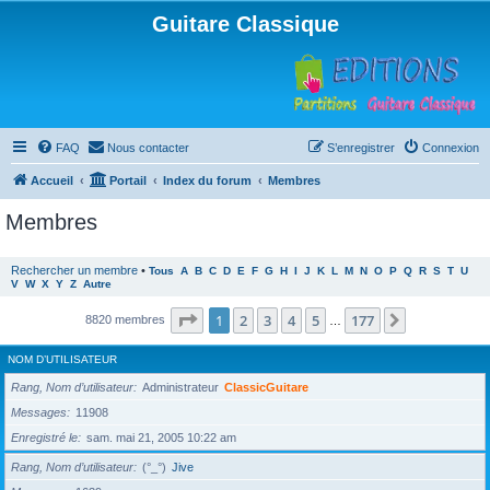
Guitare Classique
FAQ
Nous contacter
S’enregistrer
Connexion
Accueil
Portail
Index du forum
Membres
Membres
Rechercher un membre
•
Tous
A
B
C
D
E
F
G
H
I
J
K
L
M
N
O
P
Q
R
S
T
U
V
W
X
Y
Z
Autre
Page
1
sur
177
1
2
3
4
5
177
Suivante
8820 membres
…
NOM D’UTILISATEUR
Rang, Nom d’utilisateur
Administrateur
ClassicGuitare
Messages
11908
Enregistré le
sam. mai 21, 2005 10:22 am
Rang, Nom d’utilisateur
(°_°)
Jive