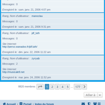
Messages
0
Enregistré le
sam. janv. 21, 2006 4:07 pm
Rang, Nom d’utilisateur
manoclau
Messages
0
Enregistré le
sam. janv. 21, 2006 9:31 pm
Rang, Nom d’utilisateur
jdf_luth
Messages
0
Site Internet
http://perso.wanadoo.fr/jdf.luth/
Enregistré le
dim. janv. 22, 2006 11:22 am
Rang, Nom d’utilisateur
zyryab
Messages
2
Site Internet
http://musicale9.net
Enregistré le
mar. janv. 24, 2006 11:52 pm
Page
1
sur
177
1
2
3
4
5
177
Suivante
8820 membres
…
Aller à
Accueil
Portail
Index du forum