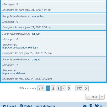
Messages
0
Enregistré le
sam. janv. 21, 2006 4:07 pm
Rang, Nom d’utilisateur
manoclau
Messages
0
Enregistré le
sam. janv. 21, 2006 9:31 pm
Rang, Nom d’utilisateur
jdf_luth
Messages
0
Site Internet
http://perso.wanadoo.fr/jdf.luth/
Enregistré le
dim. janv. 22, 2006 11:22 am
Rang, Nom d’utilisateur
zyryab
Messages
2
Site Internet
http://musicale9.net
Enregistré le
mar. janv. 24, 2006 11:52 pm
Page
1
sur
177
1
2
3
4
5
177
Suivante
8822 membres
…
Aller à
Accueil
Portail
Index du forum