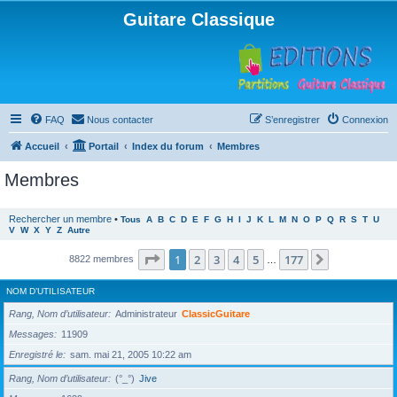
Guitare Classique
FAQ
Nous contacter
S’enregistrer
Connexion
Accueil
Portail
Index du forum
Membres
Membres
Rechercher un membre
•
Tous
A
B
C
D
E
F
G
H
I
J
K
L
M
N
O
P
Q
R
S
T
U
V
W
X
Y
Z
Autre
Page
1
sur
177
1
2
3
4
5
177
Suivante
8822 membres
…
NOM D’UTILISATEUR
Rang, Nom d’utilisateur
Administrateur
ClassicGuitare
Messages
11909
Enregistré le
sam. mai 21, 2005 10:22 am
Rang, Nom d’utilisateur
(°_°)
Jive