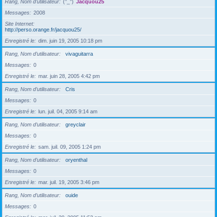
Rang, Nom d’utilisateur
(°_°)
Jacquou25
Messages
2008
Site Internet
http://perso.orange.fr/jacquou25/
Enregistré le
dim. juin 19, 2005 10:18 pm
Rang, Nom d’utilisateur
vivaguitarra
Messages
0
Enregistré le
mar. juin 28, 2005 4:42 pm
Rang, Nom d’utilisateur
Cris
Messages
0
Enregistré le
lun. juil. 04, 2005 9:14 am
Rang, Nom d’utilisateur
greyclair
Messages
0
Enregistré le
sam. juil. 09, 2005 1:24 pm
Rang, Nom d’utilisateur
oryenthal
Messages
0
Enregistré le
mar. juil. 19, 2005 3:46 pm
Rang, Nom d’utilisateur
ouide
Messages
0