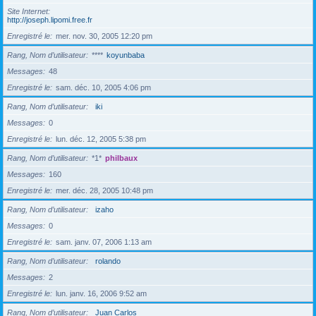
Site Internet
http://joseph.lipomi.free.fr
Enregistré le
mer. nov. 30, 2005 12:20 pm
Rang, Nom d’utilisateur
****
koyunbaba
Messages
48
Enregistré le
sam. déc. 10, 2005 4:06 pm
Rang, Nom d’utilisateur
iki
Messages
0
Enregistré le
lun. déc. 12, 2005 5:38 pm
Rang, Nom d’utilisateur
*1*
philbaux
Messages
160
Enregistré le
mer. déc. 28, 2005 10:48 pm
Rang, Nom d’utilisateur
izaho
Messages
0
Enregistré le
sam. janv. 07, 2006 1:13 am
Rang, Nom d’utilisateur
rolando
Messages
2
Enregistré le
lun. janv. 16, 2006 9:52 am
Rang, Nom d’utilisateur
Juan Carlos