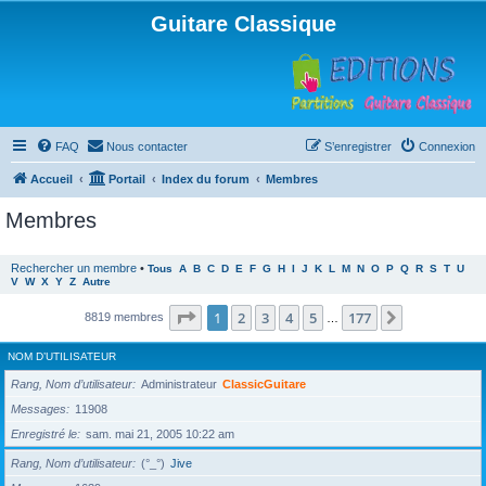
Guitare Classique
FAQ
Nous contacter
S’enregistrer
Connexion
Accueil
Portail
Index du forum
Membres
Membres
Rechercher un membre
•
Tous
A
B
C
D
E
F
G
H
I
J
K
L
M
N
O
P
Q
R
S
T
U
V
W
X
Y
Z
Autre
Page
1
sur
177
1
2
3
4
5
177
Suivante
8819 membres
…
NOM D’UTILISATEUR
Rang, Nom d’utilisateur
Administrateur
ClassicGuitare
Messages
11908
Enregistré le
sam. mai 21, 2005 10:22 am
Rang, Nom d’utilisateur
(°_°)
Jive