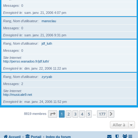
Messages
0
Enregistré le
sam. janv. 21, 2006 4:07 pm
Rang, Nom d’utilisateur
manoclau
Messages
0
Enregistré le
sam. janv. 21, 2006 9:31 pm
Rang, Nom d’utilisateur
jdf_luth
Messages
0
Site Internet
http://perso.wanadoo.fr/jdf.luth/
Enregistré le
dim. janv. 22, 2006 11:22 am
Rang, Nom d’utilisateur
zyryab
Messages
2
Site Internet
http://musicale9.net
Enregistré le
mar. janv. 24, 2006 11:52 pm
Page
1
sur
177
1
2
3
4
5
177
Suivante
8819 membres
…
Aller à
Accueil
Portail
Index du forum