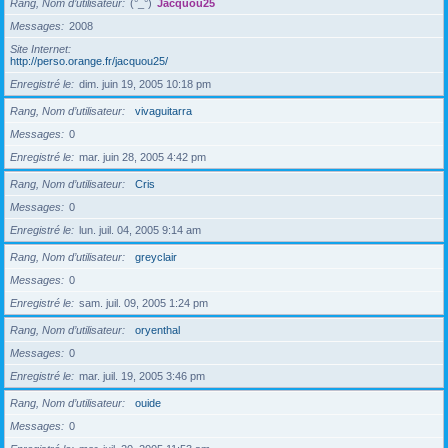
Rang, Nom d’utilisateur
(°_°)
Jacquou25
Messages
2008
Site Internet
http://perso.orange.fr/jacquou25/
Enregistré le
dim. juin 19, 2005 10:18 pm
Rang, Nom d’utilisateur
vivaguitarra
Messages
0
Enregistré le
mar. juin 28, 2005 4:42 pm
Rang, Nom d’utilisateur
Cris
Messages
0
Enregistré le
lun. juil. 04, 2005 9:14 am
Rang, Nom d’utilisateur
greyclair
Messages
0
Enregistré le
sam. juil. 09, 2005 1:24 pm
Rang, Nom d’utilisateur
oryenthal
Messages
0
Enregistré le
mar. juil. 19, 2005 3:46 pm
Rang, Nom d’utilisateur
ouide
Messages
0