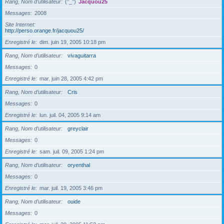
Rang, Nom d’utilisateur
(°_°)
Jacquou25
Messages
2008
Site Internet
http://perso.orange.fr/jacquou25/
Enregistré le
dim. juin 19, 2005 10:18 pm
Rang, Nom d’utilisateur
vivaguitarra
Messages
0
Enregistré le
mar. juin 28, 2005 4:42 pm
Rang, Nom d’utilisateur
Cris
Messages
0
Enregistré le
lun. juil. 04, 2005 9:14 am
Rang, Nom d’utilisateur
greyclair
Messages
0
Enregistré le
sam. juil. 09, 2005 1:24 pm
Rang, Nom d’utilisateur
oryenthal
Messages
0
Enregistré le
mar. juil. 19, 2005 3:46 pm
Rang, Nom d’utilisateur
ouide
Messages
0