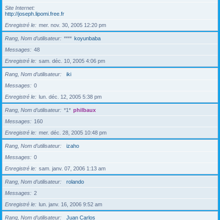
Site Internet
http://joseph.lipomi.free.fr
Enregistré le
mer. nov. 30, 2005 12:20 pm
Rang, Nom d’utilisateur
****
koyunbaba
Messages
48
Enregistré le
sam. déc. 10, 2005 4:06 pm
Rang, Nom d’utilisateur
iki
Messages
0
Enregistré le
lun. déc. 12, 2005 5:38 pm
Rang, Nom d’utilisateur
*1*
philbaux
Messages
160
Enregistré le
mer. déc. 28, 2005 10:48 pm
Rang, Nom d’utilisateur
izaho
Messages
0
Enregistré le
sam. janv. 07, 2006 1:13 am
Rang, Nom d’utilisateur
rolando
Messages
2
Enregistré le
lun. janv. 16, 2006 9:52 am
Rang, Nom d’utilisateur
Juan Carlos