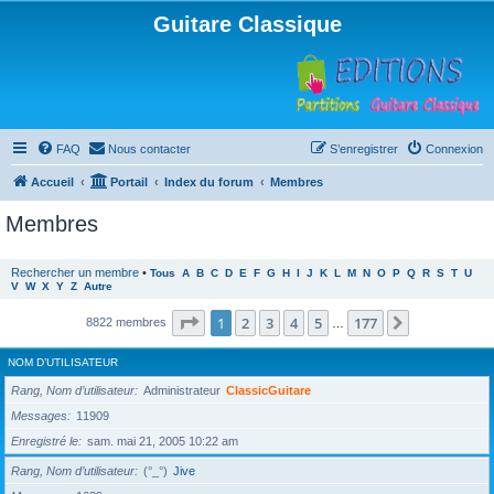
Guitare Classique
FAQ
Nous contacter
S’enregistrer
Connexion
Accueil
Portail
Index du forum
Membres
Membres
Rechercher un membre
•
Tous
A
B
C
D
E
F
G
H
I
J
K
L
M
N
O
P
Q
R
S
T
U
V
W
X
Y
Z
Autre
Page
1
sur
177
1
2
3
4
5
177
Suivante
8822 membres
…
NOM D’UTILISATEUR
Rang, Nom d’utilisateur
Administrateur
ClassicGuitare
Messages
11909
Enregistré le
sam. mai 21, 2005 10:22 am
Rang, Nom d’utilisateur
(°_°)
Jive