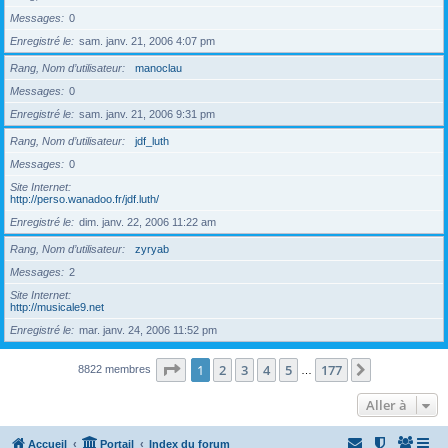
Messages
0
Enregistré le
sam. janv. 21, 2006 4:07 pm
Rang, Nom d’utilisateur
manoclau
Messages
0
Enregistré le
sam. janv. 21, 2006 9:31 pm
Rang, Nom d’utilisateur
jdf_luth
Messages
0
Site Internet
http://perso.wanadoo.fr/jdf.luth/
Enregistré le
dim. janv. 22, 2006 11:22 am
Rang, Nom d’utilisateur
zyryab
Messages
2
Site Internet
http://musicale9.net
Enregistré le
mar. janv. 24, 2006 11:52 pm
Page
1
sur
177
1
2
3
4
5
177
Suivante
8822 membres
…
Aller à
Accueil
Portail
Index du forum