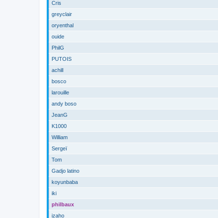
Cris
greyclair
oryenthal
ouide
PhilG
PUTOIS
achill
bosco
larouille
andy boso
JeanG
K1000
William
Sergeï
Tom
Gadjo latino
koyunbaba
iki
philbaux
izaho