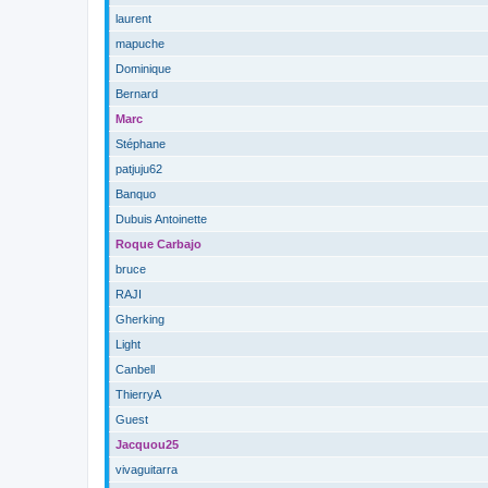
laurent
mapuche
Dominique
Bernard
Marc
Stéphane
patjuju62
Banquo
Dubuis Antoinette
Roque Carbajo
bruce
RAJI
Gherking
Light
Canbell
ThierryA
Guest
Jacquou25
vivaguitarra