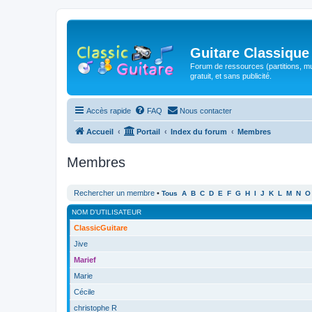
Guitare Classique
Forum de ressources (partitions, mu
gratuit, et sans publicité.
Accès rapide
FAQ
Nous contacter
Accueil
Portail
Index du forum
Membres
Membres
Rechercher un membre
•
Tous
A
B
C
D
E
F
G
H
I
J
K
L
M
N
O
NOM D’UTILISATEUR
ClassicGuitare
Jive
Marief
Marie
Cécile
christophe R