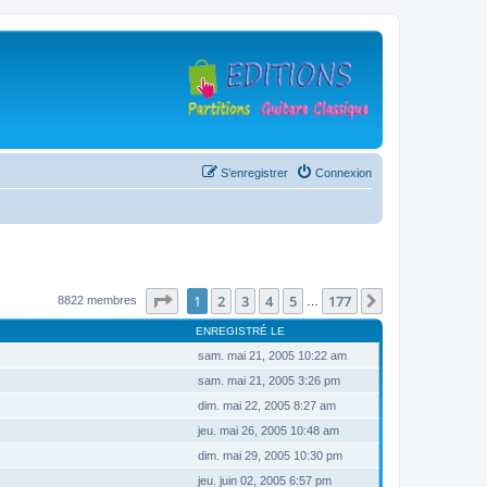
S’enregistrer
Connexion
Page
1
sur
177
1
2
3
4
5
177
Suivante
8822 membres
…
ENREGISTRÉ LE
sam. mai 21, 2005 10:22 am
sam. mai 21, 2005 3:26 pm
dim. mai 22, 2005 8:27 am
jeu. mai 26, 2005 10:48 am
dim. mai 29, 2005 10:30 pm
jeu. juin 02, 2005 6:57 pm