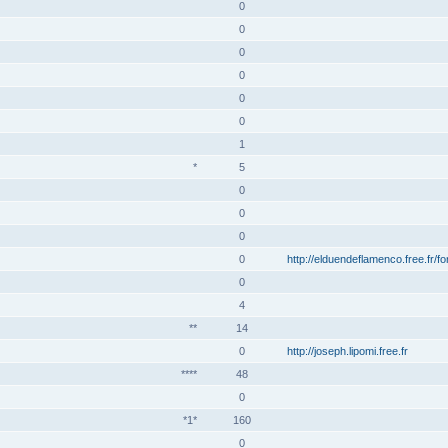
0
0
0
0
0
0
1
*
5
0
0
0
0
http://elduendeflamenco.free.fr/f
0
4
**
14
0
http://joseph.lipomi.free.fr
****
48
0
*1*
160
0