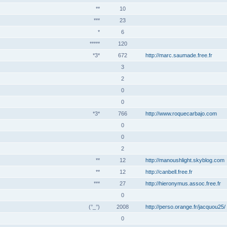
**
10
***
23
*
6
*****
120
*3*
672
http://marc.saumade.free.fr
3
2
0
0
*3*
766
http://www.roquecarbajo.com
0
0
2
**
12
http://manoushlight.skyblog.com
**
12
http://canbell.free.fr
***
27
http://hieronymus.assoc.free.fr
0
(°_°)
2008
http://perso.orange.fr/jacquou25/
0