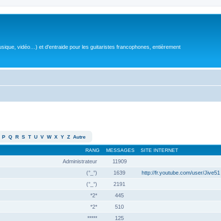
sique, vidéo…) et d'entraide pour les guitaristes francophones, entièrement
P
Q
R
S
T
U
V
W
X
Y
Z
Autre
RANG
MESSAGES
SITE INTERNET
Administrateur
11909
(°_°)
1639
http://fr.youtube.com/user/Jive51
(°_°)
2191
*2*
445
*2*
510
*****
125