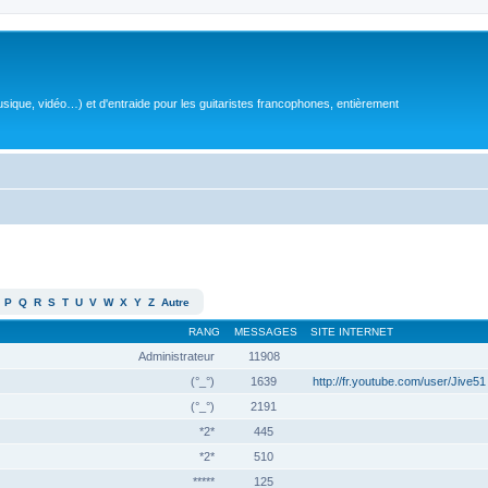
sique, vidéo…) et d'entraide pour les guitaristes francophones, entièrement
P
Q
R
S
T
U
V
W
X
Y
Z
Autre
RANG
MESSAGES
SITE INTERNET
Administrateur
11908
(°_°)
1639
http://fr.youtube.com/user/Jive51
(°_°)
2191
*2*
445
*2*
510
*****
125