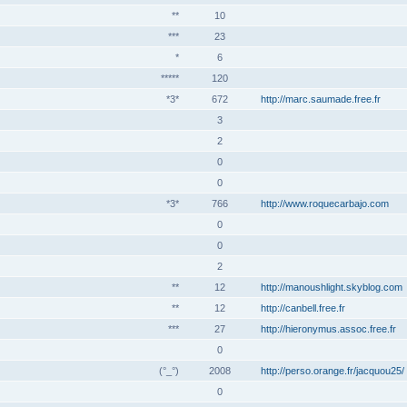
**
10
***
23
*
6
*****
120
*3*
672
http://marc.saumade.free.fr
3
2
0
0
*3*
766
http://www.roquecarbajo.com
0
0
2
**
12
http://manoushlight.skyblog.com
**
12
http://canbell.free.fr
***
27
http://hieronymus.assoc.free.fr
0
(°_°)
2008
http://perso.orange.fr/jacquou25/
0