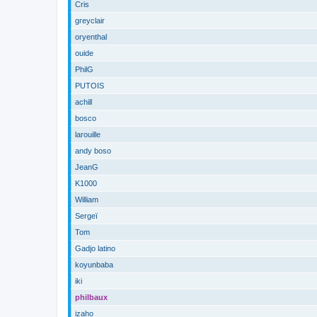
Cris
greyclair
oryenthal
ouide
PhilG
PUTOIS
achill
bosco
larouille
andy boso
JeanG
K1000
William
Sergeï
Tom
Gadjo latino
koyunbaba
iki
philbaux
izaho