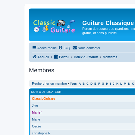
Guitare Classique
Forum de ressources (partitions, mu
gratuit, et sans publicité.
Accès rapide
FAQ
Nous contacter
Accueil
Portail
Index du forum
Membres
Membres
Rechercher un membre
•
Tous
A
B
C
D
E
F
G
H
I
J
K
L
M
N
O
NOM D’UTILISATEUR
ClassicGuitare
Jive
Marief
Marie
Cécile
christophe R