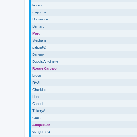
laurent
mapuche
Dominique
Bernard
Marc
Stéphane
patjuju62
Banquo
Dubuis Antoinette
Roque Carbajo
bruce
RAJI
Gherking
Light
Canbell
ThierryA
Guest
Jacquou25
vivaguitarra