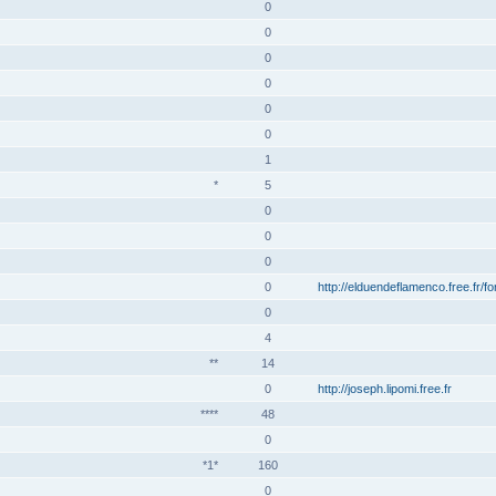
0
0
0
0
0
0
1
*
5
0
0
0
0
http://elduendeflamenco.free.fr/f
0
4
**
14
0
http://joseph.lipomi.free.fr
****
48
0
*1*
160
0