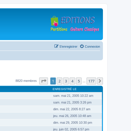
S’enregistrer
Connexion
Page
1
sur
177
1
2
3
4
5
177
Suivante
8820 membres
…
ENREGISTRÉ LE
sam. mai 21, 2005 10:22 am
sam. mai 21, 2005 3:26 pm
dim. mai 22, 2005 8:27 am
jeu. mai 26, 2005 10:48 am
dim. mai 29, 2005 10:30 pm
jeu. juin 02, 2005 6:57 pm