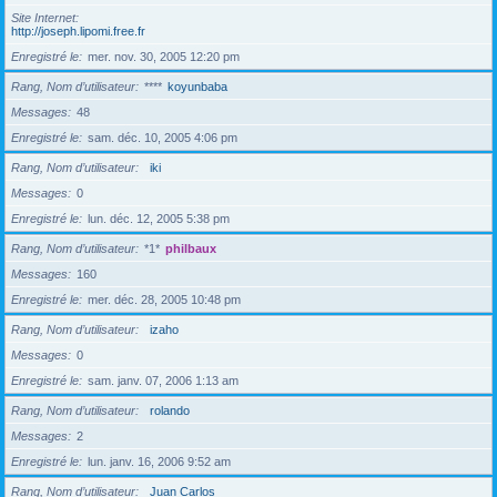
Site Internet
http://joseph.lipomi.free.fr
Enregistré le
mer. nov. 30, 2005 12:20 pm
Rang, Nom d’utilisateur
****
koyunbaba
Messages
48
Enregistré le
sam. déc. 10, 2005 4:06 pm
Rang, Nom d’utilisateur
iki
Messages
0
Enregistré le
lun. déc. 12, 2005 5:38 pm
Rang, Nom d’utilisateur
*1*
philbaux
Messages
160
Enregistré le
mer. déc. 28, 2005 10:48 pm
Rang, Nom d’utilisateur
izaho
Messages
0
Enregistré le
sam. janv. 07, 2006 1:13 am
Rang, Nom d’utilisateur
rolando
Messages
2
Enregistré le
lun. janv. 16, 2006 9:52 am
Rang, Nom d’utilisateur
Juan Carlos