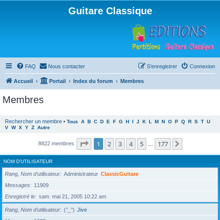
Guitare Classique
FAQ
Nous contacter
S’enregistrer
Connexion
Accueil
Portail
Index du forum
Membres
Membres
Rechercher un membre
•
Tous
A
B
C
D
E
F
G
H
I
J
K
L
M
N
O
P
Q
R
S
T
U
V
W
X
Y
Z
Autre
Page
1
sur
177
1
2
3
4
5
177
Suivante
8822 membres
…
NOM D’UTILISATEUR
Rang, Nom d’utilisateur
Administrateur
ClassicGuitare
Messages
11909
Enregistré le
sam. mai 21, 2005 10:22 am
Rang, Nom d’utilisateur
(°_°)
Jive