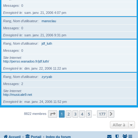
Messages
0
Enregistré le
sam. janv. 21, 2006 4:07 pm
Rang, Nom d’utilisateur
manoclau
Messages
0
Enregistré le
sam. janv. 21, 2006 9:31 pm
Rang, Nom d’utilisateur
jdf_luth
Messages
0
Site Internet
http://perso.wanadoo.fr/jdf.luth/
Enregistré le
dim. janv. 22, 2006 11:22 am
Rang, Nom d’utilisateur
zyryab
Messages
2
Site Internet
http://musicale9.net
Enregistré le
mar. janv. 24, 2006 11:52 pm
Page
1
sur
177
1
2
3
4
5
177
Suivante
8822 membres
…
Aller à
Accueil
Portail
Index du forum