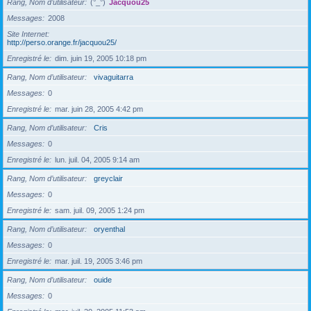
Rang, Nom d’utilisateur
(°_°)
Jacquou25
Messages
2008
Site Internet
http://perso.orange.fr/jacquou25/
Enregistré le
dim. juin 19, 2005 10:18 pm
Rang, Nom d’utilisateur
vivaguitarra
Messages
0
Enregistré le
mar. juin 28, 2005 4:42 pm
Rang, Nom d’utilisateur
Cris
Messages
0
Enregistré le
lun. juil. 04, 2005 9:14 am
Rang, Nom d’utilisateur
greyclair
Messages
0
Enregistré le
sam. juil. 09, 2005 1:24 pm
Rang, Nom d’utilisateur
oryenthal
Messages
0
Enregistré le
mar. juil. 19, 2005 3:46 pm
Rang, Nom d’utilisateur
ouide
Messages
0