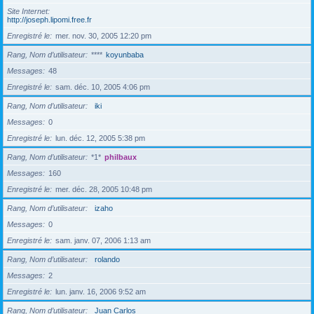
Site Internet
http://joseph.lipomi.free.fr
Enregistré le
mer. nov. 30, 2005 12:20 pm
Rang, Nom d’utilisateur
****
koyunbaba
Messages
48
Enregistré le
sam. déc. 10, 2005 4:06 pm
Rang, Nom d’utilisateur
iki
Messages
0
Enregistré le
lun. déc. 12, 2005 5:38 pm
Rang, Nom d’utilisateur
*1*
philbaux
Messages
160
Enregistré le
mer. déc. 28, 2005 10:48 pm
Rang, Nom d’utilisateur
izaho
Messages
0
Enregistré le
sam. janv. 07, 2006 1:13 am
Rang, Nom d’utilisateur
rolando
Messages
2
Enregistré le
lun. janv. 16, 2006 9:52 am
Rang, Nom d’utilisateur
Juan Carlos