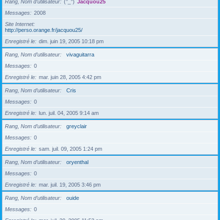
Rang, Nom d’utilisateur
(°_°)
Jacquou25
Messages
2008
Site Internet
http://perso.orange.fr/jacquou25/
Enregistré le
dim. juin 19, 2005 10:18 pm
Rang, Nom d’utilisateur
vivaguitarra
Messages
0
Enregistré le
mar. juin 28, 2005 4:42 pm
Rang, Nom d’utilisateur
Cris
Messages
0
Enregistré le
lun. juil. 04, 2005 9:14 am
Rang, Nom d’utilisateur
greyclair
Messages
0
Enregistré le
sam. juil. 09, 2005 1:24 pm
Rang, Nom d’utilisateur
oryenthal
Messages
0
Enregistré le
mar. juil. 19, 2005 3:46 pm
Rang, Nom d’utilisateur
ouide
Messages
0