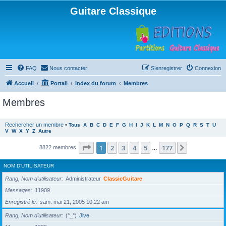
Guitare Classique
FAQ
Nous contacter
S’enregistrer
Connexion
Accueil
Portail
Index du forum
Membres
Membres
Rechercher un membre
•
Tous
A
B
C
D
E
F
G
H
I
J
K
L
M
N
O
P
Q
R
S
T
U
V
W
X
Y
Z
Autre
Page
1
sur
177
1
2
3
4
5
177
Suivante
8822 membres
…
NOM D’UTILISATEUR
Rang, Nom d’utilisateur
Administrateur
ClassicGuitare
Messages
11909
Enregistré le
sam. mai 21, 2005 10:22 am
Rang, Nom d’utilisateur
(°_°)
Jive