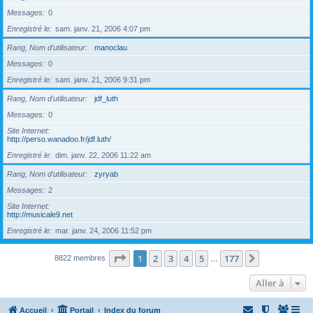
Messages
0
Enregistré le
sam. janv. 21, 2006 4:07 pm
Rang, Nom d’utilisateur
manoclau
Messages
0
Enregistré le
sam. janv. 21, 2006 9:31 pm
Rang, Nom d’utilisateur
jdf_luth
Messages
0
Site Internet
http://perso.wanadoo.fr/jdf.luth/
Enregistré le
dim. janv. 22, 2006 11:22 am
Rang, Nom d’utilisateur
zyryab
Messages
2
Site Internet
http://musicale9.net
Enregistré le
mar. janv. 24, 2006 11:52 pm
Page
1
sur
177
1
2
3
4
5
177
Suivante
8822 membres
…
Aller à
Accueil
Portail
Index du forum