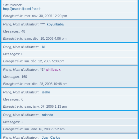
Site Internet
http://joseph.lipomi.free.fr
Enregistré le
mer. nov. 30, 2005 12:20 pm
Rang, Nom d’utilisateur
****
koyunbaba
Messages
48
Enregistré le
sam. déc. 10, 2005 4:06 pm
Rang, Nom d’utilisateur
iki
Messages
0
Enregistré le
lun. déc. 12, 2005 5:38 pm
Rang, Nom d’utilisateur
*1*
philbaux
Messages
160
Enregistré le
mer. déc. 28, 2005 10:48 pm
Rang, Nom d’utilisateur
izaho
Messages
0
Enregistré le
sam. janv. 07, 2006 1:13 am
Rang, Nom d’utilisateur
rolando
Messages
2
Enregistré le
lun. janv. 16, 2006 9:52 am
Rang, Nom d’utilisateur
Juan Carlos