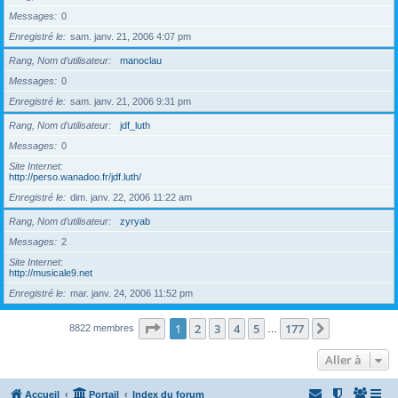
Messages
0
Enregistré le
sam. janv. 21, 2006 4:07 pm
Rang, Nom d’utilisateur
manoclau
Messages
0
Enregistré le
sam. janv. 21, 2006 9:31 pm
Rang, Nom d’utilisateur
jdf_luth
Messages
0
Site Internet
http://perso.wanadoo.fr/jdf.luth/
Enregistré le
dim. janv. 22, 2006 11:22 am
Rang, Nom d’utilisateur
zyryab
Messages
2
Site Internet
http://musicale9.net
Enregistré le
mar. janv. 24, 2006 11:52 pm
Page
1
sur
177
1
2
3
4
5
177
Suivante
8822 membres
…
Aller à
Accueil
Portail
Index du forum