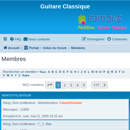
Guitare Classique
FAQ
Nous contacter
S’enregistrer
Connexion
Accueil
Portail
Index du forum
Membres
Membres
Rechercher un membre
•
Tous
A
B
C
D
E
F
G
H
I
J
K
L
M
N
O
P
Q
R
S
T
U
V
W
X
Y
Z
Autre
Page
1
sur
177
1
2
3
4
5
177
Suivante
8822 membres
…
NOM D’UTILISATEUR
Rang, Nom d’utilisateur
Administrateur
ClassicGuitare
Messages
11908
Enregistré le
sam. mai 21, 2005 10:22 am
Rang, Nom d’utilisateur
(°_°)
Jive