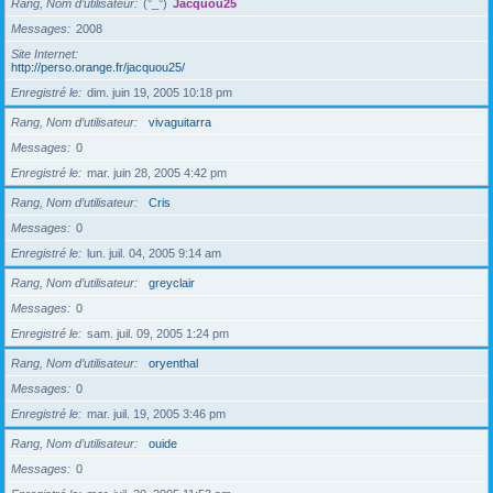
Rang, Nom d’utilisateur
(°_°)
Jacquou25
Messages
2008
Site Internet
http://perso.orange.fr/jacquou25/
Enregistré le
dim. juin 19, 2005 10:18 pm
Rang, Nom d’utilisateur
vivaguitarra
Messages
0
Enregistré le
mar. juin 28, 2005 4:42 pm
Rang, Nom d’utilisateur
Cris
Messages
0
Enregistré le
lun. juil. 04, 2005 9:14 am
Rang, Nom d’utilisateur
greyclair
Messages
0
Enregistré le
sam. juil. 09, 2005 1:24 pm
Rang, Nom d’utilisateur
oryenthal
Messages
0
Enregistré le
mar. juil. 19, 2005 3:46 pm
Rang, Nom d’utilisateur
ouide
Messages
0