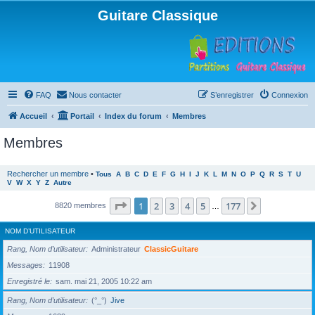
Guitare Classique
FAQ
Nous contacter
S’enregistrer
Connexion
Accueil
Portail
Index du forum
Membres
Membres
Rechercher un membre
•
Tous
A
B
C
D
E
F
G
H
I
J
K
L
M
N
O
P
Q
R
S
T
U
V
W
X
Y
Z
Autre
Page
1
sur
177
1
2
3
4
5
177
Suivante
8820 membres
…
NOM D’UTILISATEUR
Rang, Nom d’utilisateur
Administrateur
ClassicGuitare
Messages
11908
Enregistré le
sam. mai 21, 2005 10:22 am
Rang, Nom d’utilisateur
(°_°)
Jive