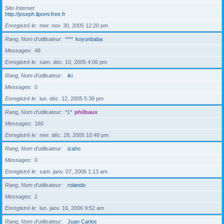
Site Internet
http://joseph.lipomi.free.fr
Enregistré le
mer. nov. 30, 2005 12:20 pm
Rang, Nom d’utilisateur
****
koyunbaba
Messages
48
Enregistré le
sam. déc. 10, 2005 4:06 pm
Rang, Nom d’utilisateur
iki
Messages
0
Enregistré le
lun. déc. 12, 2005 5:38 pm
Rang, Nom d’utilisateur
*1*
philbaux
Messages
160
Enregistré le
mer. déc. 28, 2005 10:48 pm
Rang, Nom d’utilisateur
izaho
Messages
0
Enregistré le
sam. janv. 07, 2006 1:13 am
Rang, Nom d’utilisateur
rolando
Messages
2
Enregistré le
lun. janv. 16, 2006 9:52 am
Rang, Nom d’utilisateur
Juan Carlos