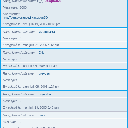
Rang, Nom d’utilisateur
(°_°)
Jacquou25
Messages
2008
Site Internet
http://perso.orange.fr/jacquou25/
Enregistré le
dim. juin 19, 2005 10:18 pm
Rang, Nom d’utilisateur
vivaguitarra
Messages
0
Enregistré le
mar. juin 28, 2005 4:42 pm
Rang, Nom d’utilisateur
Cris
Messages
0
Enregistré le
lun. juil. 04, 2005 9:14 am
Rang, Nom d’utilisateur
greyclair
Messages
0
Enregistré le
sam. juil. 09, 2005 1:24 pm
Rang, Nom d’utilisateur
oryenthal
Messages
0
Enregistré le
mar. juil. 19, 2005 3:46 pm
Rang, Nom d’utilisateur
ouide
Messages
0