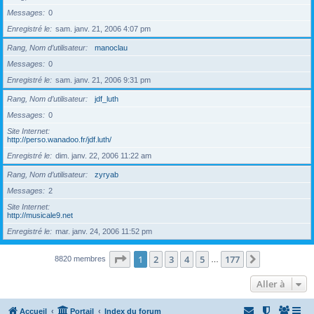
Messages
0
Enregistré le
sam. janv. 21, 2006 4:07 pm
Rang, Nom d’utilisateur
manoclau
Messages
0
Enregistré le
sam. janv. 21, 2006 9:31 pm
Rang, Nom d’utilisateur
jdf_luth
Messages
0
Site Internet
http://perso.wanadoo.fr/jdf.luth/
Enregistré le
dim. janv. 22, 2006 11:22 am
Rang, Nom d’utilisateur
zyryab
Messages
2
Site Internet
http://musicale9.net
Enregistré le
mar. janv. 24, 2006 11:52 pm
Page
1
sur
177
1
2
3
4
5
177
Suivante
8820 membres
…
Aller à
Accueil
Portail
Index du forum