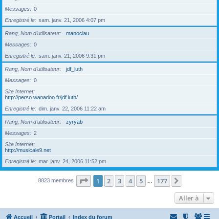
Messages
0
Enregistré le
sam. janv. 21, 2006 4:07 pm
Rang, Nom d’utilisateur
manoclau
Messages
0
Enregistré le
sam. janv. 21, 2006 9:31 pm
Rang, Nom d’utilisateur
jdf_luth
Messages
0
Site Internet
http://perso.wanadoo.fr/jdf.luth/
Enregistré le
dim. janv. 22, 2006 11:22 am
Rang, Nom d’utilisateur
zyryab
Messages
2
Site Internet
http://musicale9.net
Enregistré le
mar. janv. 24, 2006 11:52 pm
Page
1
sur
177
1
2
3
4
5
177
Suivante
8823 membres
…
Aller à
Accueil
Portail
Index du forum