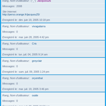
Rang, Nom d’utilisateur
(°_°)
Jacquou25
Messages
2008
Site Internet
http://perso.orange.fr/jacquou25/
Enregistré le
dim. juin 19, 2005 10:18 pm
Rang, Nom d’utilisateur
vivaguitarra
Messages
0
Enregistré le
mar. juin 28, 2005 4:42 pm
Rang, Nom d’utilisateur
Cris
Messages
0
Enregistré le
lun. juil. 04, 2005 9:14 am
Rang, Nom d’utilisateur
greyclair
Messages
0
Enregistré le
sam. juil. 09, 2005 1:24 pm
Rang, Nom d’utilisateur
oryenthal
Messages
0
Enregistré le
mar. juil. 19, 2005 3:46 pm
Rang, Nom d’utilisateur
ouide
Messages
0