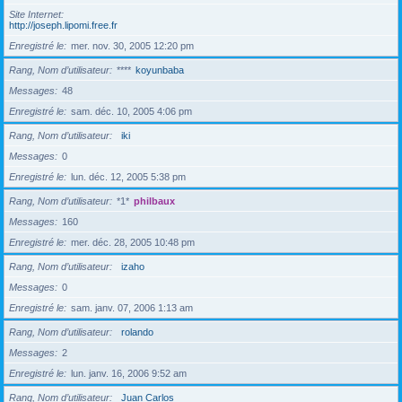
Site Internet
http://joseph.lipomi.free.fr
Enregistré le
mer. nov. 30, 2005 12:20 pm
Rang, Nom d’utilisateur
****
koyunbaba
Messages
48
Enregistré le
sam. déc. 10, 2005 4:06 pm
Rang, Nom d’utilisateur
iki
Messages
0
Enregistré le
lun. déc. 12, 2005 5:38 pm
Rang, Nom d’utilisateur
*1*
philbaux
Messages
160
Enregistré le
mer. déc. 28, 2005 10:48 pm
Rang, Nom d’utilisateur
izaho
Messages
0
Enregistré le
sam. janv. 07, 2006 1:13 am
Rang, Nom d’utilisateur
rolando
Messages
2
Enregistré le
lun. janv. 16, 2006 9:52 am
Rang, Nom d’utilisateur
Juan Carlos