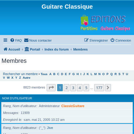
Guitare Classique
FAQ
Nous contacter
S’enregistrer
Connexion
Accueil
Portail
Index du forum
Membres
Membres
Rechercher un membre
•
Tous
A
B
C
D
E
F
G
H
I
J
K
L
M
N
O
P
Q
R
S
T
U
V
W
X
Y
Z
Autre
Page
1
sur
177
1
2
3
4
5
177
Suivante
8823 membres
…
NOM D’UTILISATEUR
Rang, Nom d’utilisateur
Administrateur
ClassicGuitare
Messages
11909
Enregistré le
sam. mai 21, 2005 10:22 am
Rang, Nom d’utilisateur
(°_°)
Jive