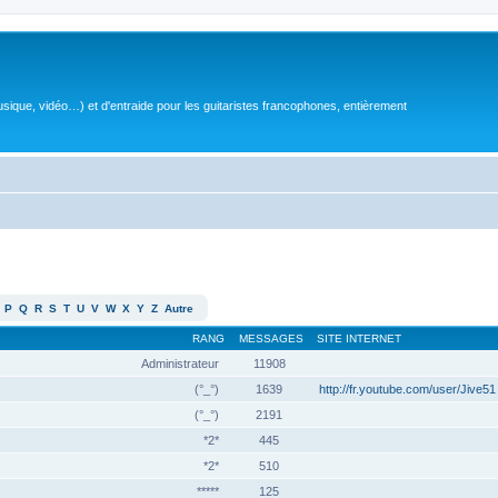
sique, vidéo…) et d'entraide pour les guitaristes francophones, entièrement
P
Q
R
S
T
U
V
W
X
Y
Z
Autre
RANG
MESSAGES
SITE INTERNET
Administrateur
11908
(°_°)
1639
http://fr.youtube.com/user/Jive51
(°_°)
2191
*2*
445
*2*
510
*****
125