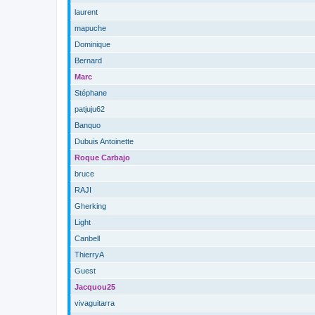
laurent
mapuche
Dominique
Bernard
Marc
Stéphane
patjuju62
Banquo
Dubuis Antoinette
Roque Carbajo
bruce
RAJI
Gherking
Light
Canbell
ThierryA
Guest
Jacquou25
vivaguitarra