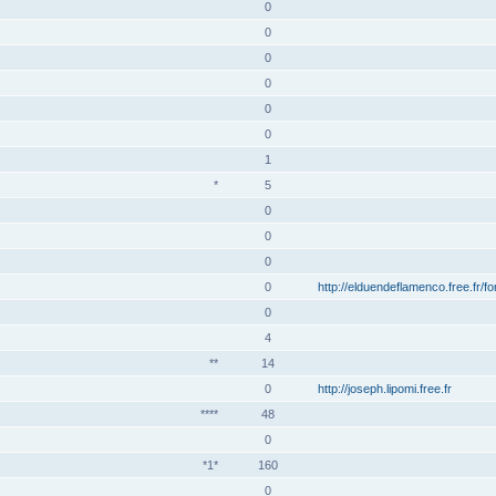
0
0
0
0
0
0
1
*
5
0
0
0
0
http://elduendeflamenco.free.fr/f
0
4
**
14
0
http://joseph.lipomi.free.fr
****
48
0
*1*
160
0