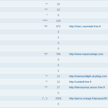
**
10
***
23
*
6
*****
120
*3*
672
http://marc.saumade.free.fr
3
2
0
0
*3*
766
http://www.roquecarbajo.com
0
0
2
**
12
http://manoushlight.skyblog.com
**
12
http://canbell.free.fr
***
27
http://hieronymus.assoc.free.fr
0
(°_°)
2008
http://perso.orange.fr/jacquou25/
0