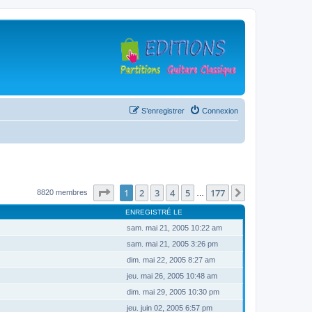
S’enregistrer
Connexion
Page
1
sur
177
1
2
3
4
5
177
Suivante
8820 membres
…
ENREGISTRÉ LE
sam. mai 21, 2005 10:22 am
sam. mai 21, 2005 3:26 pm
dim. mai 22, 2005 8:27 am
jeu. mai 26, 2005 10:48 am
dim. mai 29, 2005 10:30 pm
jeu. juin 02, 2005 6:57 pm