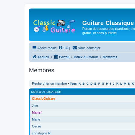
Guitare Classique
Forum de ressources (partitions, mu
gratuit, et sans publicité.
Accès rapide
FAQ
Nous contacter
Accueil
Portail
Index du forum
Membres
Membres
Rechercher un membre
•
Tous
A
B
C
D
E
F
G
H
I
J
K
L
M
N
O
NOM D’UTILISATEUR
ClassicGuitare
Jive
Marief
Marie
Cécile
christophe R