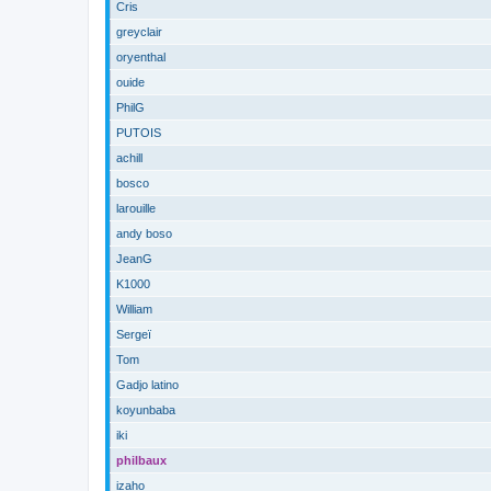
Cris
greyclair
oryenthal
ouide
PhilG
PUTOIS
achill
bosco
larouille
andy boso
JeanG
K1000
William
Sergeï
Tom
Gadjo latino
koyunbaba
iki
philbaux
izaho