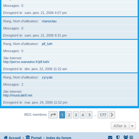
Messages
0
Enregistré le
sam. janv. 21, 2006 4:07 pm
Rang, Nom d’utilisateur
manoclau
Messages
0
Enregistré le
sam. janv. 21, 2006 9:31 pm
Rang, Nom d’utilisateur
jdf_luth
Messages
0
Site Internet
http://perso.wanadoo.fr/jdf.luth/
Enregistré le
dim. janv. 22, 2006 11:22 am
Rang, Nom d’utilisateur
zyryab
Messages
2
Site Internet
http://musicale9.net
Enregistré le
mar. janv. 24, 2006 11:52 pm
Page
1
sur
177
1
2
3
4
5
177
Suivante
8821 membres
…
Aller à
Accueil
Portail
Index du forum