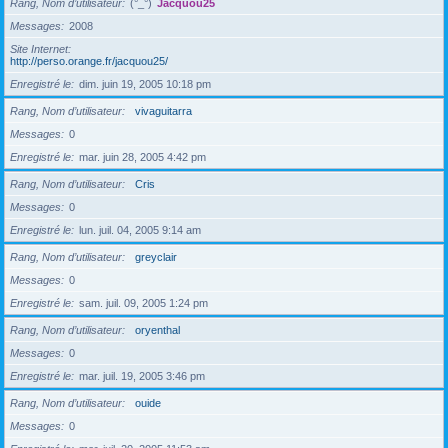
Rang, Nom d’utilisateur
(°_°)
Jacquou25
Messages
2008
Site Internet
http://perso.orange.fr/jacquou25/
Enregistré le
dim. juin 19, 2005 10:18 pm
Rang, Nom d’utilisateur
vivaguitarra
Messages
0
Enregistré le
mar. juin 28, 2005 4:42 pm
Rang, Nom d’utilisateur
Cris
Messages
0
Enregistré le
lun. juil. 04, 2005 9:14 am
Rang, Nom d’utilisateur
greyclair
Messages
0
Enregistré le
sam. juil. 09, 2005 1:24 pm
Rang, Nom d’utilisateur
oryenthal
Messages
0
Enregistré le
mar. juil. 19, 2005 3:46 pm
Rang, Nom d’utilisateur
ouide
Messages
0