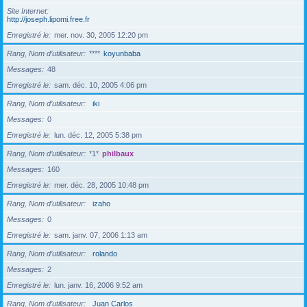
Site Internet
http://joseph.lipomi.free.fr
Enregistré le
mer. nov. 30, 2005 12:20 pm
Rang, Nom d’utilisateur
****
koyunbaba
Messages
48
Enregistré le
sam. déc. 10, 2005 4:06 pm
Rang, Nom d’utilisateur
iki
Messages
0
Enregistré le
lun. déc. 12, 2005 5:38 pm
Rang, Nom d’utilisateur
*1*
philbaux
Messages
160
Enregistré le
mer. déc. 28, 2005 10:48 pm
Rang, Nom d’utilisateur
izaho
Messages
0
Enregistré le
sam. janv. 07, 2006 1:13 am
Rang, Nom d’utilisateur
rolando
Messages
2
Enregistré le
lun. janv. 16, 2006 9:52 am
Rang, Nom d’utilisateur
Juan Carlos