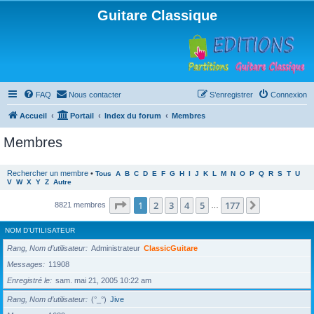
Guitare Classique
FAQ
Nous contacter
S’enregistrer
Connexion
Accueil
Portail
Index du forum
Membres
Membres
Rechercher un membre
•
Tous
A
B
C
D
E
F
G
H
I
J
K
L
M
N
O
P
Q
R
S
T
U
V
W
X
Y
Z
Autre
Page
1
sur
177
1
2
3
4
5
177
Suivante
8821 membres
…
NOM D’UTILISATEUR
Rang, Nom d’utilisateur
Administrateur
ClassicGuitare
Messages
11908
Enregistré le
sam. mai 21, 2005 10:22 am
Rang, Nom d’utilisateur
(°_°)
Jive