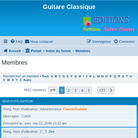
Guitare Classique
FAQ
Nous contacter
S’enregistrer
Connexion
Accueil
Portail
Index du forum
Membres
Membres
Rechercher un membre
•
Tous
A
B
C
D
E
F
G
H
I
J
K
L
M
N
O
P
Q
R
S
T
U
V
W
X
Y
Z
Autre
Page
1
sur
177
1
2
3
4
5
177
Suivante
8822 membres
…
NOM D’UTILISATEUR
Rang, Nom d’utilisateur
Administrateur
ClassicGuitare
Messages
11908
Enregistré le
sam. mai 21, 2005 10:22 am
Rang, Nom d’utilisateur
(°_°)
Jive