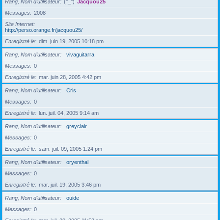
Rang, Nom d’utilisateur
(°_°)
Jacquou25
Messages
2008
Site Internet
http://perso.orange.fr/jacquou25/
Enregistré le
dim. juin 19, 2005 10:18 pm
Rang, Nom d’utilisateur
vivaguitarra
Messages
0
Enregistré le
mar. juin 28, 2005 4:42 pm
Rang, Nom d’utilisateur
Cris
Messages
0
Enregistré le
lun. juil. 04, 2005 9:14 am
Rang, Nom d’utilisateur
greyclair
Messages
0
Enregistré le
sam. juil. 09, 2005 1:24 pm
Rang, Nom d’utilisateur
oryenthal
Messages
0
Enregistré le
mar. juil. 19, 2005 3:46 pm
Rang, Nom d’utilisateur
ouide
Messages
0