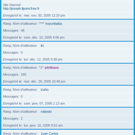
Site Internet
http://joseph.lipomi.free.fr
Enregistré le
mer. nov. 30, 2005 12:20 pm
Rang, Nom d’utilisateur
****
koyunbaba
Messages
48
Enregistré le
sam. déc. 10, 2005 4:06 pm
Rang, Nom d’utilisateur
iki
Messages
0
Enregistré le
lun. déc. 12, 2005 5:38 pm
Rang, Nom d’utilisateur
*1*
philbaux
Messages
160
Enregistré le
mer. déc. 28, 2005 10:48 pm
Rang, Nom d’utilisateur
izaho
Messages
0
Enregistré le
sam. janv. 07, 2006 1:13 am
Rang, Nom d’utilisateur
rolando
Messages
2
Enregistré le
lun. janv. 16, 2006 9:52 am
Rang, Nom d’utilisateur
Juan Carlos