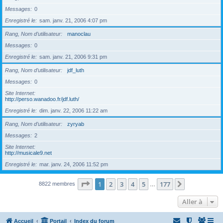
Messages
0
Enregistré le
sam. janv. 21, 2006 4:07 pm
Rang, Nom d’utilisateur
manoclau
Messages
0
Enregistré le
sam. janv. 21, 2006 9:31 pm
Rang, Nom d’utilisateur
jdf_luth
Messages
0
Site Internet
http://perso.wanadoo.fr/jdf.luth/
Enregistré le
dim. janv. 22, 2006 11:22 am
Rang, Nom d’utilisateur
zyryab
Messages
2
Site Internet
http://musicale9.net
Enregistré le
mar. janv. 24, 2006 11:52 pm
Page
1
sur
177
1
2
3
4
5
177
Suivante
8822 membres
…
Aller à
Accueil
Portail
Index du forum