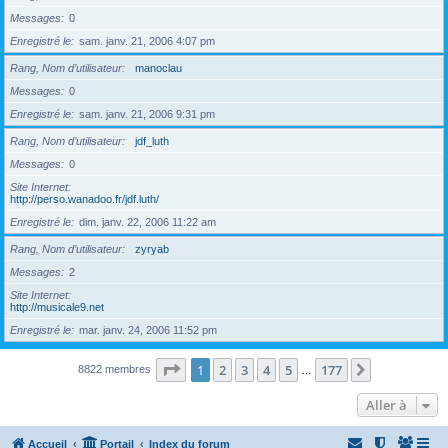
Messages
0
Enregistré le
sam. janv. 21, 2006 4:07 pm
Rang, Nom d’utilisateur
manoclau
Messages
0
Enregistré le
sam. janv. 21, 2006 9:31 pm
Rang, Nom d’utilisateur
jdf_luth
Messages
0
Site Internet
http://perso.wanadoo.fr/jdf.luth/
Enregistré le
dim. janv. 22, 2006 11:22 am
Rang, Nom d’utilisateur
zyryab
Messages
2
Site Internet
http://musicale9.net
Enregistré le
mar. janv. 24, 2006 11:52 pm
Page
1
sur
177
1
2
3
4
5
177
Suivante
8822 membres
…
Aller à
Accueil
Portail
Index du forum