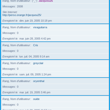
Rang, Nom d’utilisateur
(°_°)
Jacquou25
Messages
2008
Site Internet
http://perso.orange.fr/jacquou25/
Enregistré le
dim. juin 19, 2005 10:18 pm
Rang, Nom d’utilisateur
vivaguitarra
Messages
0
Enregistré le
mar. juin 28, 2005 4:42 pm
Rang, Nom d’utilisateur
Cris
Messages
0
Enregistré le
lun. juil. 04, 2005 9:14 am
Rang, Nom d’utilisateur
greyclair
Messages
0
Enregistré le
sam. juil. 09, 2005 1:24 pm
Rang, Nom d’utilisateur
oryenthal
Messages
0
Enregistré le
mar. juil. 19, 2005 3:46 pm
Rang, Nom d’utilisateur
ouide
Messages
0