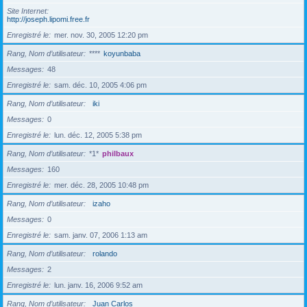
Site Internet
http://joseph.lipomi.free.fr
Enregistré le
mer. nov. 30, 2005 12:20 pm
Rang, Nom d’utilisateur
****
koyunbaba
Messages
48
Enregistré le
sam. déc. 10, 2005 4:06 pm
Rang, Nom d’utilisateur
iki
Messages
0
Enregistré le
lun. déc. 12, 2005 5:38 pm
Rang, Nom d’utilisateur
*1*
philbaux
Messages
160
Enregistré le
mer. déc. 28, 2005 10:48 pm
Rang, Nom d’utilisateur
izaho
Messages
0
Enregistré le
sam. janv. 07, 2006 1:13 am
Rang, Nom d’utilisateur
rolando
Messages
2
Enregistré le
lun. janv. 16, 2006 9:52 am
Rang, Nom d’utilisateur
Juan Carlos