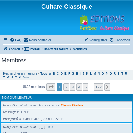
Guitare Classique
FAQ
Nous contacter
S’enregistrer
Connexion
Accueil
Portail
Index du forum
Membres
Membres
Rechercher un membre
•
Tous
A
B
C
D
E
F
G
H
I
J
K
L
M
N
O
P
Q
R
S
T
U
V
W
X
Y
Z
Autre
Page
1
sur
177
1
2
3
4
5
177
Suivante
8822 membres
…
NOM D’UTILISATEUR
Rang, Nom d’utilisateur
Administrateur
ClassicGuitare
Messages
11908
Enregistré le
sam. mai 21, 2005 10:22 am
Rang, Nom d’utilisateur
(°_°)
Jive