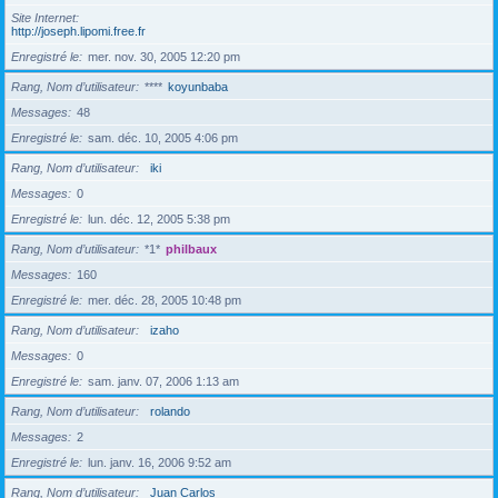
Site Internet
http://joseph.lipomi.free.fr
Enregistré le
mer. nov. 30, 2005 12:20 pm
Rang, Nom d’utilisateur
****
koyunbaba
Messages
48
Enregistré le
sam. déc. 10, 2005 4:06 pm
Rang, Nom d’utilisateur
iki
Messages
0
Enregistré le
lun. déc. 12, 2005 5:38 pm
Rang, Nom d’utilisateur
*1*
philbaux
Messages
160
Enregistré le
mer. déc. 28, 2005 10:48 pm
Rang, Nom d’utilisateur
izaho
Messages
0
Enregistré le
sam. janv. 07, 2006 1:13 am
Rang, Nom d’utilisateur
rolando
Messages
2
Enregistré le
lun. janv. 16, 2006 9:52 am
Rang, Nom d’utilisateur
Juan Carlos