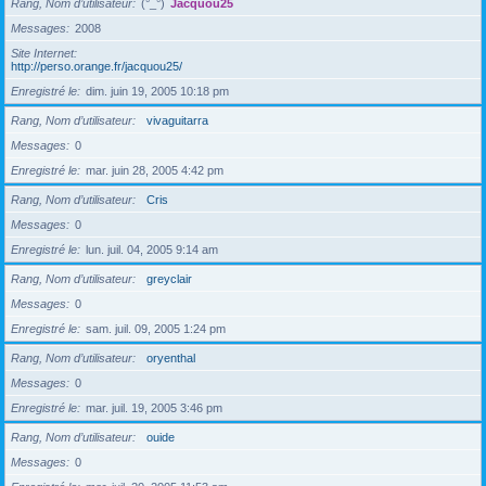
Rang, Nom d’utilisateur
(°_°)
Jacquou25
Messages
2008
Site Internet
http://perso.orange.fr/jacquou25/
Enregistré le
dim. juin 19, 2005 10:18 pm
Rang, Nom d’utilisateur
vivaguitarra
Messages
0
Enregistré le
mar. juin 28, 2005 4:42 pm
Rang, Nom d’utilisateur
Cris
Messages
0
Enregistré le
lun. juil. 04, 2005 9:14 am
Rang, Nom d’utilisateur
greyclair
Messages
0
Enregistré le
sam. juil. 09, 2005 1:24 pm
Rang, Nom d’utilisateur
oryenthal
Messages
0
Enregistré le
mar. juil. 19, 2005 3:46 pm
Rang, Nom d’utilisateur
ouide
Messages
0