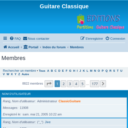
Guitare Classique
FAQ
Nous contacter
S’enregistrer
Connexion
Accueil
Portail
Index du forum
Membres
Membres
Rechercher un membre
•
Tous
A
B
C
D
E
F
G
H
I
J
K
L
M
N
O
P
Q
R
S
T
U
V
W
X
Y
Z
Autre
Page
1
sur
177
1
2
3
4
5
177
Suivante
8822 membres
…
NOM D’UTILISATEUR
Rang, Nom d’utilisateur
Administrateur
ClassicGuitare
Messages
11908
Enregistré le
sam. mai 21, 2005 10:22 am
Rang, Nom d’utilisateur
(°_°)
Jive