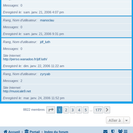
Messages
0
Enregistré le
sam. janv. 21, 2006 4:07 pm
Rang, Nom d’utilisateur
manoclau
Messages
0
Enregistré le
sam. janv. 21, 2006 9:31 pm
Rang, Nom d’utilisateur
jdf_luth
Messages
0
Site Internet
http://perso.wanadoo.fr/jdf.luth/
Enregistré le
dim. janv. 22, 2006 11:22 am
Rang, Nom d’utilisateur
zyryab
Messages
2
Site Internet
http://musicale9.net
Enregistré le
mar. janv. 24, 2006 11:52 pm
Page
1
sur
177
1
2
3
4
5
177
Suivante
8822 membres
…
Aller à
Accueil
Portail
Index du forum