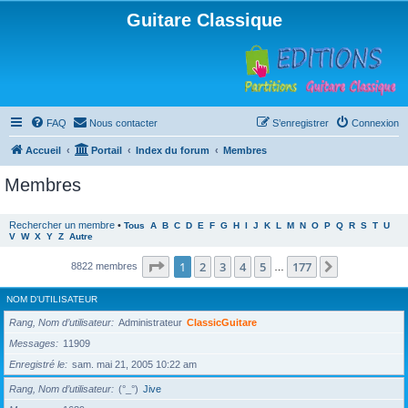
Guitare Classique
FAQ
Nous contacter
S’enregistrer
Connexion
Accueil
Portail
Index du forum
Membres
Membres
Rechercher un membre
•
Tous
A
B
C
D
E
F
G
H
I
J
K
L
M
N
O
P
Q
R
S
T
U
V
W
X
Y
Z
Autre
Page
1
sur
177
1
2
3
4
5
177
Suivante
8822 membres
…
NOM D’UTILISATEUR
Rang, Nom d’utilisateur
Administrateur
ClassicGuitare
Messages
11909
Enregistré le
sam. mai 21, 2005 10:22 am
Rang, Nom d’utilisateur
(°_°)
Jive