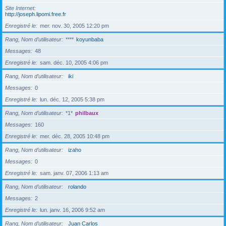
Site Internet
http://joseph.lipomi.free.fr
Enregistré le
mer. nov. 30, 2005 12:20 pm
Rang, Nom d’utilisateur
****
koyunbaba
Messages
48
Enregistré le
sam. déc. 10, 2005 4:06 pm
Rang, Nom d’utilisateur
iki
Messages
0
Enregistré le
lun. déc. 12, 2005 5:38 pm
Rang, Nom d’utilisateur
*1*
philbaux
Messages
160
Enregistré le
mer. déc. 28, 2005 10:48 pm
Rang, Nom d’utilisateur
izaho
Messages
0
Enregistré le
sam. janv. 07, 2006 1:13 am
Rang, Nom d’utilisateur
rolando
Messages
2
Enregistré le
lun. janv. 16, 2006 9:52 am
Rang, Nom d’utilisateur
Juan Carlos