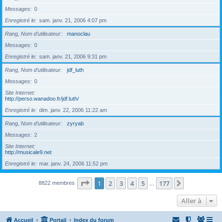
Messages
0
Enregistré le
sam. janv. 21, 2006 4:07 pm
Rang, Nom d’utilisateur
manoclau
Messages
0
Enregistré le
sam. janv. 21, 2006 9:31 pm
Rang, Nom d’utilisateur
jdf_luth
Messages
0
Site Internet
http://perso.wanadoo.fr/jdf.luth/
Enregistré le
dim. janv. 22, 2006 11:22 am
Rang, Nom d’utilisateur
zyryab
Messages
2
Site Internet
http://musicale9.net
Enregistré le
mar. janv. 24, 2006 11:52 pm
Page
1
sur
177
1
2
3
4
5
177
Suivante
8822 membres
…
Aller à
Accueil
Portail
Index du forum