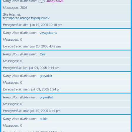
Rang, Nom d’utilisateur
(°_°)
Jacquou25
Messages
2008
Site Internet
http://perso.orange.fr/jacquou25/
Enregistré le
dim. juin 19, 2005 10:18 pm
Rang, Nom d’utilisateur
vivaguitarra
Messages
0
Enregistré le
mar. juin 28, 2005 4:42 pm
Rang, Nom d’utilisateur
Cris
Messages
0
Enregistré le
lun. juil. 04, 2005 9:14 am
Rang, Nom d’utilisateur
greyclair
Messages
0
Enregistré le
sam. juil. 09, 2005 1:24 pm
Rang, Nom d’utilisateur
oryenthal
Messages
0
Enregistré le
mar. juil. 19, 2005 3:46 pm
Rang, Nom d’utilisateur
ouide
Messages
0