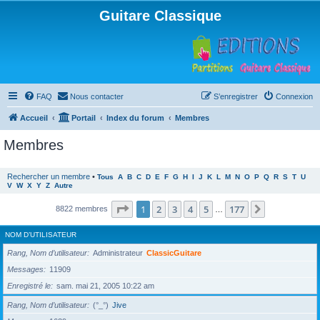
Guitare Classique
FAQ
Nous contacter
S’enregistrer
Connexion
Accueil
Portail
Index du forum
Membres
Membres
Rechercher un membre
•
Tous
A
B
C
D
E
F
G
H
I
J
K
L
M
N
O
P
Q
R
S
T
U
V
W
X
Y
Z
Autre
Page
1
sur
177
1
2
3
4
5
177
Suivante
8822 membres
…
NOM D’UTILISATEUR
Rang, Nom d’utilisateur
Administrateur
ClassicGuitare
Messages
11909
Enregistré le
sam. mai 21, 2005 10:22 am
Rang, Nom d’utilisateur
(°_°)
Jive