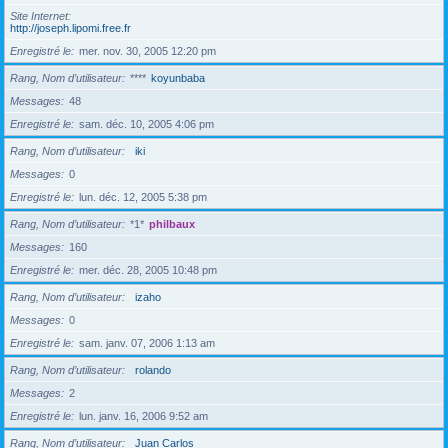
Site Internet
http://joseph.lipomi.free.fr
Enregistré le
mer. nov. 30, 2005 12:20 pm
Rang, Nom d’utilisateur
****
koyunbaba
Messages
48
Enregistré le
sam. déc. 10, 2005 4:06 pm
Rang, Nom d’utilisateur
iki
Messages
0
Enregistré le
lun. déc. 12, 2005 5:38 pm
Rang, Nom d’utilisateur
*1*
philbaux
Messages
160
Enregistré le
mer. déc. 28, 2005 10:48 pm
Rang, Nom d’utilisateur
izaho
Messages
0
Enregistré le
sam. janv. 07, 2006 1:13 am
Rang, Nom d’utilisateur
rolando
Messages
2
Enregistré le
lun. janv. 16, 2006 9:52 am
Rang, Nom d’utilisateur
Juan Carlos