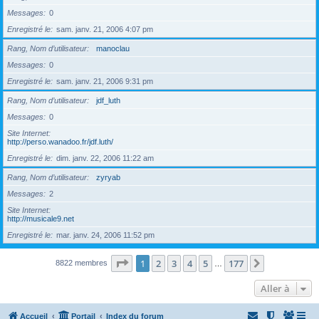
Messages
0
Enregistré le
sam. janv. 21, 2006 4:07 pm
Rang, Nom d’utilisateur
manoclau
Messages
0
Enregistré le
sam. janv. 21, 2006 9:31 pm
Rang, Nom d’utilisateur
jdf_luth
Messages
0
Site Internet
http://perso.wanadoo.fr/jdf.luth/
Enregistré le
dim. janv. 22, 2006 11:22 am
Rang, Nom d’utilisateur
zyryab
Messages
2
Site Internet
http://musicale9.net
Enregistré le
mar. janv. 24, 2006 11:52 pm
Page
1
sur
177
1
2
3
4
5
177
Suivante
8822 membres
…
Aller à
Accueil
Portail
Index du forum