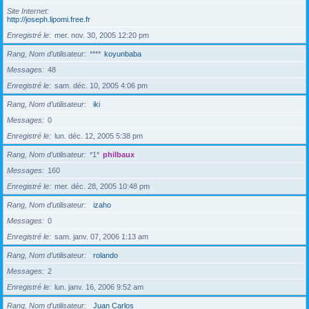
Site Internet
http://joseph.lipomi.free.fr
Enregistré le
mer. nov. 30, 2005 12:20 pm
Rang, Nom d’utilisateur
****
koyunbaba
Messages
48
Enregistré le
sam. déc. 10, 2005 4:06 pm
Rang, Nom d’utilisateur
iki
Messages
0
Enregistré le
lun. déc. 12, 2005 5:38 pm
Rang, Nom d’utilisateur
*1*
philbaux
Messages
160
Enregistré le
mer. déc. 28, 2005 10:48 pm
Rang, Nom d’utilisateur
izaho
Messages
0
Enregistré le
sam. janv. 07, 2006 1:13 am
Rang, Nom d’utilisateur
rolando
Messages
2
Enregistré le
lun. janv. 16, 2006 9:52 am
Rang, Nom d’utilisateur
Juan Carlos