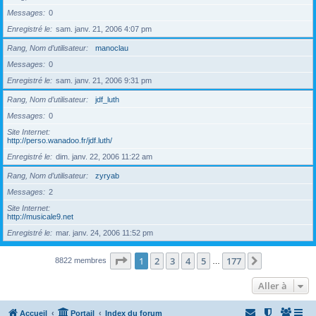
Messages
0
Enregistré le
sam. janv. 21, 2006 4:07 pm
Rang, Nom d’utilisateur
manoclau
Messages
0
Enregistré le
sam. janv. 21, 2006 9:31 pm
Rang, Nom d’utilisateur
jdf_luth
Messages
0
Site Internet
http://perso.wanadoo.fr/jdf.luth/
Enregistré le
dim. janv. 22, 2006 11:22 am
Rang, Nom d’utilisateur
zyryab
Messages
2
Site Internet
http://musicale9.net
Enregistré le
mar. janv. 24, 2006 11:52 pm
Page
1
sur
177
1
2
3
4
5
177
Suivante
8822 membres
…
Aller à
Accueil
Portail
Index du forum