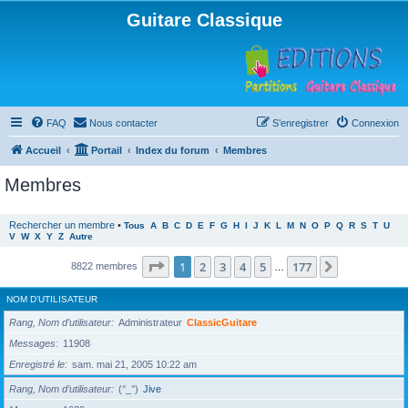
Guitare Classique
FAQ
Nous contacter
S’enregistrer
Connexion
Accueil
Portail
Index du forum
Membres
Membres
Rechercher un membre
•
Tous
A
B
C
D
E
F
G
H
I
J
K
L
M
N
O
P
Q
R
S
T
U
V
W
X
Y
Z
Autre
Page
1
sur
177
1
2
3
4
5
177
Suivante
8822 membres
…
NOM D’UTILISATEUR
Rang, Nom d’utilisateur
Administrateur
ClassicGuitare
Messages
11908
Enregistré le
sam. mai 21, 2005 10:22 am
Rang, Nom d’utilisateur
(°_°)
Jive