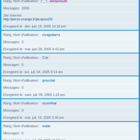
Rang, Nom d’utilisateur
(°_°)
Jacquou25
Messages
2008
Site Internet
http://perso.orange.fr/jacquou25/
Enregistré le
dim. juin 19, 2005 10:18 pm
Rang, Nom d’utilisateur
vivaguitarra
Messages
0
Enregistré le
mar. juin 28, 2005 4:42 pm
Rang, Nom d’utilisateur
Cris
Messages
0
Enregistré le
lun. juil. 04, 2005 9:14 am
Rang, Nom d’utilisateur
greyclair
Messages
0
Enregistré le
sam. juil. 09, 2005 1:24 pm
Rang, Nom d’utilisateur
oryenthal
Messages
0
Enregistré le
mar. juil. 19, 2005 3:46 pm
Rang, Nom d’utilisateur
ouide
Messages
0