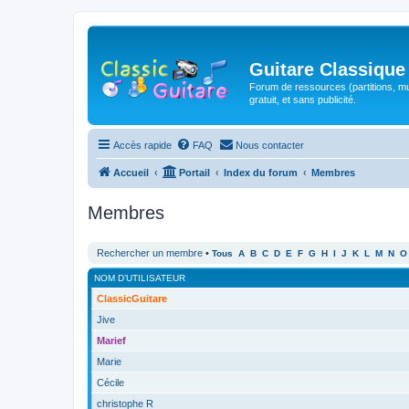
Guitare Classique
Forum de ressources (partitions, mu
gratuit, et sans publicité.
Accès rapide
FAQ
Nous contacter
Accueil
Portail
Index du forum
Membres
Membres
Rechercher un membre
•
Tous
A
B
C
D
E
F
G
H
I
J
K
L
M
N
O
NOM D’UTILISATEUR
ClassicGuitare
Jive
Marief
Marie
Cécile
christophe R