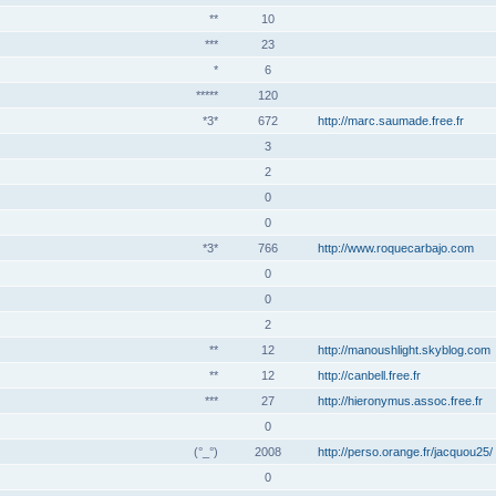
**
10
***
23
*
6
*****
120
*3*
672
http://marc.saumade.free.fr
3
2
0
0
*3*
766
http://www.roquecarbajo.com
0
0
2
**
12
http://manoushlight.skyblog.com
**
12
http://canbell.free.fr
***
27
http://hieronymus.assoc.free.fr
0
(°_°)
2008
http://perso.orange.fr/jacquou25/
0