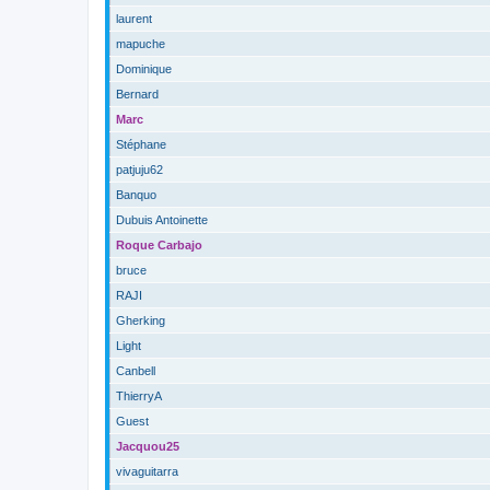
laurent
mapuche
Dominique
Bernard
Marc
Stéphane
patjuju62
Banquo
Dubuis Antoinette
Roque Carbajo
bruce
RAJI
Gherking
Light
Canbell
ThierryA
Guest
Jacquou25
vivaguitarra