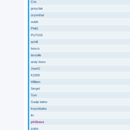
Cris
greyclair
oryenthal
ouide
PhilG
PUTOIS
achill
bosco
larouille
andy boso
JeanG
K1000
William
Sergeï
Tom
Gadjo latino
koyunbaba
iki
philbaux
izaho