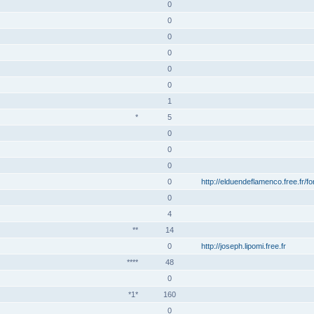
0
0
0
0
0
0
1
*
5
0
0
0
0
http://elduendeflamenco.free.fr/f
0
4
**
14
0
http://joseph.lipomi.free.fr
****
48
0
*1*
160
0