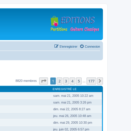
S’enregistrer
Connexion
Page
1
sur
177
1
2
3
4
5
177
Suivante
8820 membres
…
ENREGISTRÉ LE
sam. mai 21, 2005 10:22 am
sam. mai 21, 2005 3:26 pm
dim. mai 22, 2005 8:27 am
jeu. mai 26, 2005 10:48 am
dim. mai 29, 2005 10:30 pm
jeu. juin 02, 2005 6:57 pm