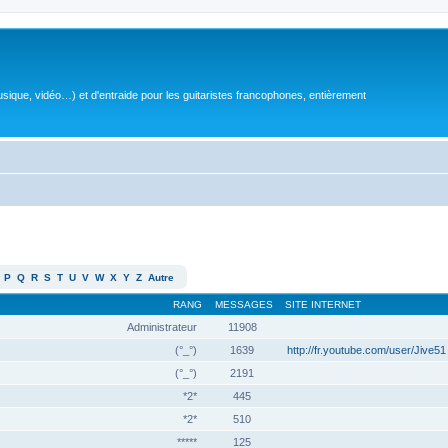
sique, vidéo…) et d'entraide pour les guitaristes francophones, entièrement
P
Q
R
S
T
U
V
W
X
Y
Z
Autre
RANG
MESSAGES
SITE INTERNET
Administrateur
11908
(°_°)
1639
http://fr.youtube.com/user/Jive51
(°_°)
2191
*2*
445
*2*
510
*****
125