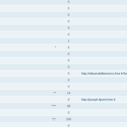
0
0
0
0
0
0
1
*
5
0
0
0
0
http://elduendeflamenco.free.fr/f
0
4
**
14
0
http://joseph.lipomi.free.fr
****
48
0
*1*
160
0