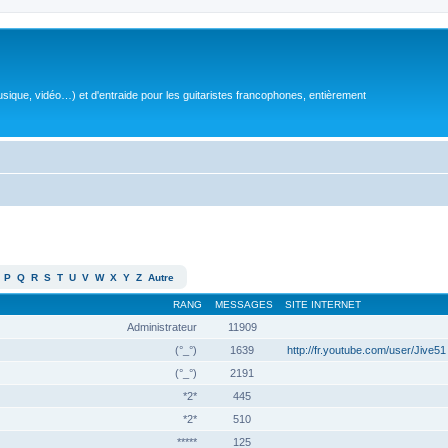
sique, vidéo…) et d'entraide pour les guitaristes francophones, entièrement
P
Q
R
S
T
U
V
W
X
Y
Z
Autre
RANG
MESSAGES
SITE INTERNET
Administrateur
11909
(°_°)
1639
http://fr.youtube.com/user/Jive51
(°_°)
2191
*2*
445
*2*
510
*****
125