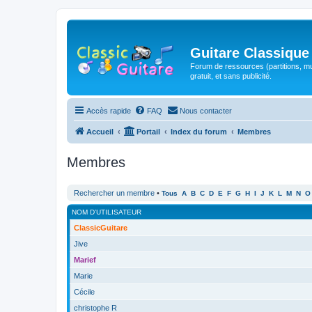
Guitare Classique
Forum de ressources (partitions, mu
gratuit, et sans publicité.
Accès rapide
FAQ
Nous contacter
Accueil
Portail
Index du forum
Membres
Membres
Rechercher un membre
•
Tous
A
B
C
D
E
F
G
H
I
J
K
L
M
N
O
NOM D’UTILISATEUR
ClassicGuitare
Jive
Marief
Marie
Cécile
christophe R