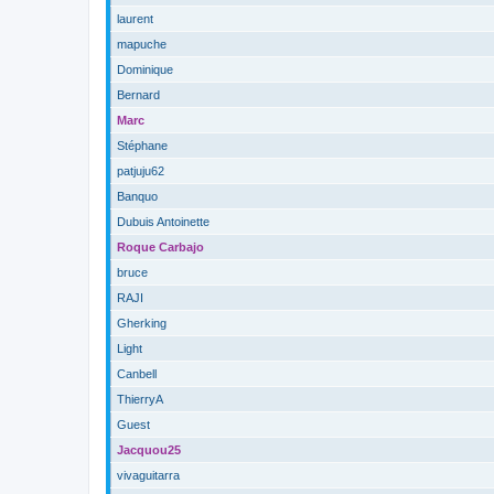
laurent
mapuche
Dominique
Bernard
Marc
Stéphane
patjuju62
Banquo
Dubuis Antoinette
Roque Carbajo
bruce
RAJI
Gherking
Light
Canbell
ThierryA
Guest
Jacquou25
vivaguitarra