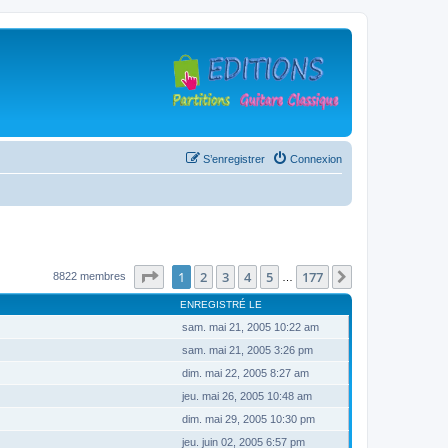
S’enregistrer
Connexion
Page
1
sur
177
1
2
3
4
5
177
Suivante
8822 membres
…
ENREGISTRÉ LE
sam. mai 21, 2005 10:22 am
sam. mai 21, 2005 3:26 pm
dim. mai 22, 2005 8:27 am
jeu. mai 26, 2005 10:48 am
dim. mai 29, 2005 10:30 pm
jeu. juin 02, 2005 6:57 pm