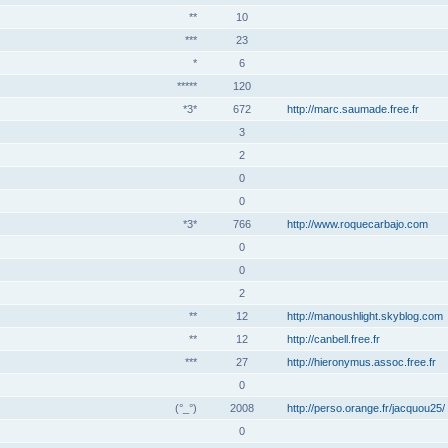
**
10
***
23
*
6
*****
120
*3*
672
http://marc.saumade.free.fr
3
2
0
0
*3*
766
http://www.roquecarbajo.com
0
0
2
**
12
http://manoushlight.skyblog.com
**
12
http://canbell.free.fr
***
27
http://hieronymus.assoc.free.fr
0
(°_°)
2008
http://perso.orange.fr/jacquou25/
0