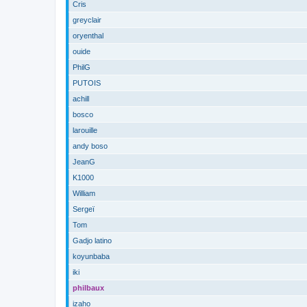
Cris
greyclair
oryenthal
ouide
PhilG
PUTOIS
achill
bosco
larouille
andy boso
JeanG
K1000
William
Sergeï
Tom
Gadjo latino
koyunbaba
iki
philbaux
izaho