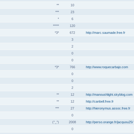
**
10
***
23
*
6
*****
120
*3*
672
http://marc.saumade.free.fr
3
2
0
0
*3*
766
http://www.roquecarbajo.com
0
0
2
**
12
http://manoushlight.skyblog.com
**
12
http://canbell.free.fr
***
27
http://hieronymus.assoc.free.fr
0
(°_°)
2008
http://perso.orange.fr/jacquou25/
0