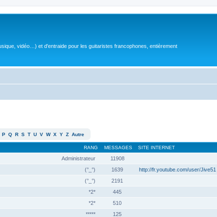
sique, vidéo…) et d'entraide pour les guitaristes francophones, entièrement
P
Q
R
S
T
U
V
W
X
Y
Z
Autre
RANG
MESSAGES
SITE INTERNET
Administrateur
11908
(°_°)
1639
http://fr.youtube.com/user/Jive51
(°_°)
2191
*2*
445
*2*
510
*****
125