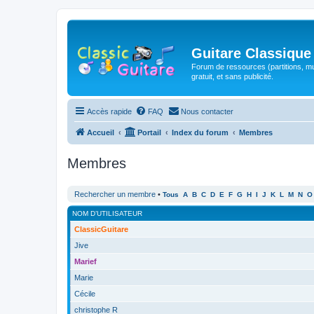
Guitare Classique
Forum de ressources (partitions, mu
gratuit, et sans publicité.
Accès rapide
FAQ
Nous contacter
Accueil
Portail
Index du forum
Membres
Membres
Rechercher un membre
•
Tous
A
B
C
D
E
F
G
H
I
J
K
L
M
N
O
NOM D’UTILISATEUR
ClassicGuitare
Jive
Marief
Marie
Cécile
christophe R