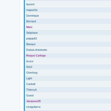
laurent
mapuche
Dominique
Bernard
Marc
Stéphane
patjuju62
Banquo
Dubuis Antoinette
Roque Carbajo
bruce
RAJI
Gherking
Light
Canbell
ThierryA
Guest
Jacquou25
vivaguitarra