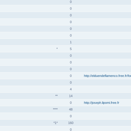
0
0
0
0
0
0
1
*
5
0
0
0
0
http://elduendeflamenco.free.fr/f
0
4
**
14
0
http://joseph.lipomi.free.fr
****
48
0
*1*
160
0