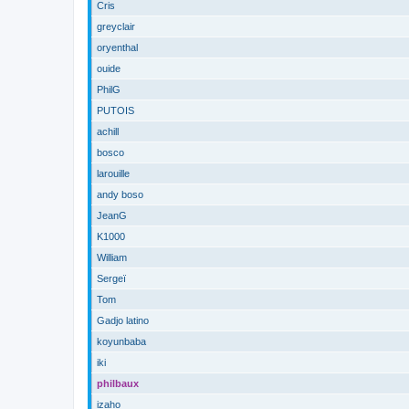
Cris
greyclair
oryenthal
ouide
PhilG
PUTOIS
achill
bosco
larouille
andy boso
JeanG
K1000
William
Sergeï
Tom
Gadjo latino
koyunbaba
iki
philbaux
izaho