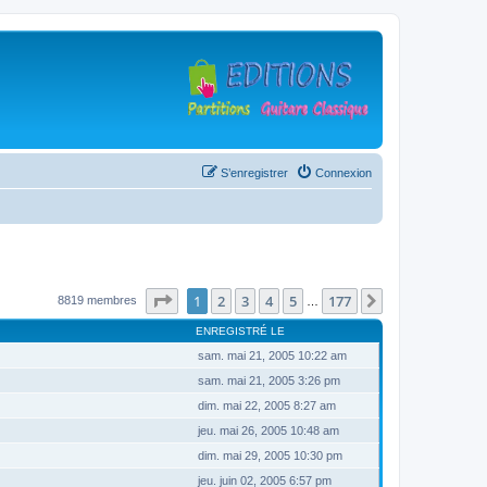
S’enregistrer
Connexion
Page
1
sur
177
1
2
3
4
5
177
Suivante
8819 membres
…
ENREGISTRÉ LE
sam. mai 21, 2005 10:22 am
sam. mai 21, 2005 3:26 pm
dim. mai 22, 2005 8:27 am
jeu. mai 26, 2005 10:48 am
dim. mai 29, 2005 10:30 pm
jeu. juin 02, 2005 6:57 pm