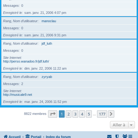
Messages
0
Enregistré le
sam. janv. 21, 2006 4:07 pm
Rang, Nom d’utilisateur
manoclau
Messages
0
Enregistré le
sam. janv. 21, 2006 9:31 pm
Rang, Nom d’utilisateur
jdf_luth
Messages
0
Site Internet
http://perso.wanadoo.fr/jdf.luth/
Enregistré le
dim. janv. 22, 2006 11:22 am
Rang, Nom d’utilisateur
zyryab
Messages
2
Site Internet
http://musicale9.net
Enregistré le
mar. janv. 24, 2006 11:52 pm
Page
1
sur
177
1
2
3
4
5
177
Suivante
8822 membres
…
Aller à
Accueil
Portail
Index du forum