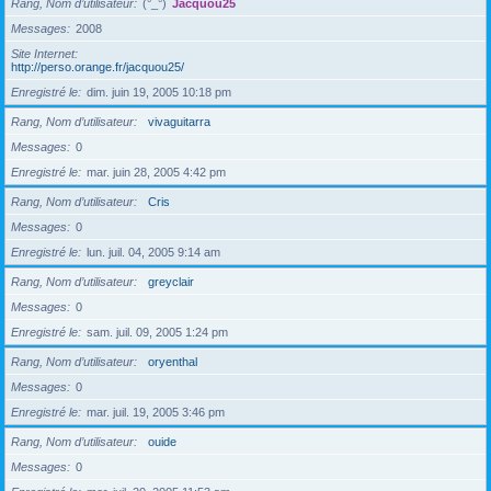
Rang, Nom d’utilisateur
(°_°)
Jacquou25
Messages
2008
Site Internet
http://perso.orange.fr/jacquou25/
Enregistré le
dim. juin 19, 2005 10:18 pm
Rang, Nom d’utilisateur
vivaguitarra
Messages
0
Enregistré le
mar. juin 28, 2005 4:42 pm
Rang, Nom d’utilisateur
Cris
Messages
0
Enregistré le
lun. juil. 04, 2005 9:14 am
Rang, Nom d’utilisateur
greyclair
Messages
0
Enregistré le
sam. juil. 09, 2005 1:24 pm
Rang, Nom d’utilisateur
oryenthal
Messages
0
Enregistré le
mar. juil. 19, 2005 3:46 pm
Rang, Nom d’utilisateur
ouide
Messages
0