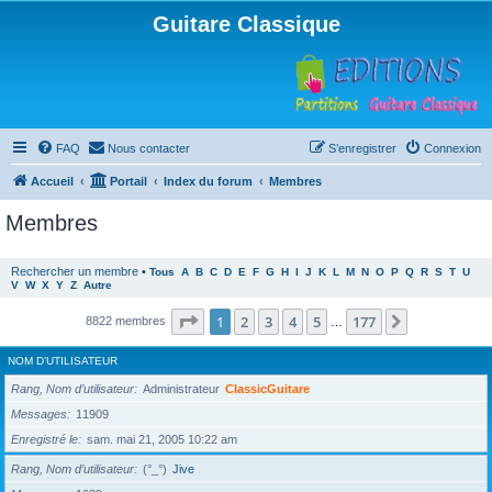
Guitare Classique
FAQ
Nous contacter
S’enregistrer
Connexion
Accueil
Portail
Index du forum
Membres
Membres
Rechercher un membre
•
Tous
A
B
C
D
E
F
G
H
I
J
K
L
M
N
O
P
Q
R
S
T
U
V
W
X
Y
Z
Autre
Page
1
sur
177
1
2
3
4
5
177
Suivante
8822 membres
…
NOM D’UTILISATEUR
Rang, Nom d’utilisateur
Administrateur
ClassicGuitare
Messages
11909
Enregistré le
sam. mai 21, 2005 10:22 am
Rang, Nom d’utilisateur
(°_°)
Jive