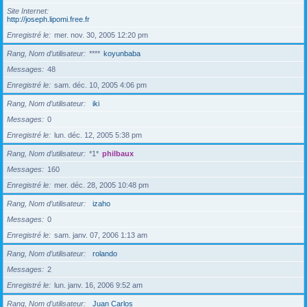
Site Internet
http://joseph.lipomi.free.fr
Enregistré le
mer. nov. 30, 2005 12:20 pm
Rang, Nom d’utilisateur
****
koyunbaba
Messages
48
Enregistré le
sam. déc. 10, 2005 4:06 pm
Rang, Nom d’utilisateur
iki
Messages
0
Enregistré le
lun. déc. 12, 2005 5:38 pm
Rang, Nom d’utilisateur
*1*
philbaux
Messages
160
Enregistré le
mer. déc. 28, 2005 10:48 pm
Rang, Nom d’utilisateur
izaho
Messages
0
Enregistré le
sam. janv. 07, 2006 1:13 am
Rang, Nom d’utilisateur
rolando
Messages
2
Enregistré le
lun. janv. 16, 2006 9:52 am
Rang, Nom d’utilisateur
Juan Carlos