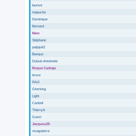
laurent
mapuche
Dominique
Bernard
Marc
Stéphane
patjuju62
Banquo
Dubuis Antoinette
Roque Carbajo
bruce
RAJI
Gherking
Light
Canbell
ThierryA
Guest
Jacquou25
vivaguitarra