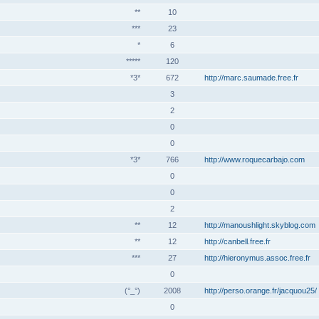
**
10
***
23
*
6
*****
120
*3*
672
http://marc.saumade.free.fr
3
2
0
0
*3*
766
http://www.roquecarbajo.com
0
0
2
**
12
http://manoushlight.skyblog.com
**
12
http://canbell.free.fr
***
27
http://hieronymus.assoc.free.fr
0
(°_°)
2008
http://perso.orange.fr/jacquou25/
0