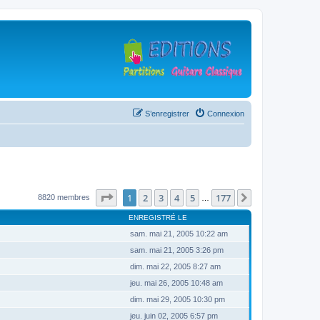
S’enregistrer
Connexion
Page
1
sur
177
1
2
3
4
5
177
Suivante
8820 membres
…
ENREGISTRÉ LE
sam. mai 21, 2005 10:22 am
sam. mai 21, 2005 3:26 pm
dim. mai 22, 2005 8:27 am
jeu. mai 26, 2005 10:48 am
dim. mai 29, 2005 10:30 pm
jeu. juin 02, 2005 6:57 pm