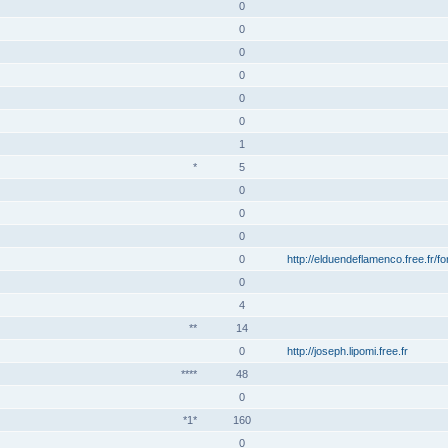
0
0
0
0
0
0
1
*
5
0
0
0
0
http://elduendeflamenco.free.fr/f
0
4
**
14
0
http://joseph.lipomi.free.fr
****
48
0
*1*
160
0