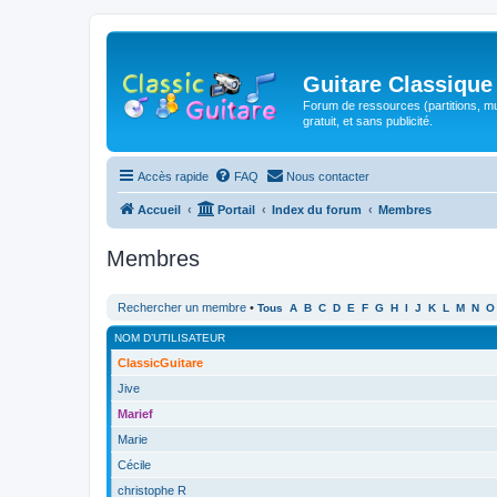
Guitare Classique
Forum de ressources (partitions, mu
gratuit, et sans publicité.
Accès rapide
FAQ
Nous contacter
Accueil
Portail
Index du forum
Membres
Membres
Rechercher un membre
•
Tous
A
B
C
D
E
F
G
H
I
J
K
L
M
N
O
NOM D’UTILISATEUR
ClassicGuitare
Jive
Marief
Marie
Cécile
christophe R