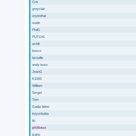
Cris
greyclair
oryenthal
ouide
PhilG
PUTOIS
achill
bosco
larouille
andy boso
JeanG
K1000
William
Sergeï
Tom
Gadjo latino
koyunbaba
iki
philbaux
izaho