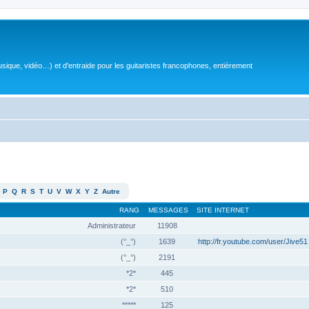
sique, vidéo…) et d'entraide pour les guitaristes francophones, entièrement
P
Q
R
S
T
U
V
W
X
Y
Z
Autre
RANG
MESSAGES
SITE INTERNET
Administrateur
11908
(°_°)
1639
http://fr.youtube.com/user/Jive51
(°_°)
2191
*2*
445
*2*
510
*****
125