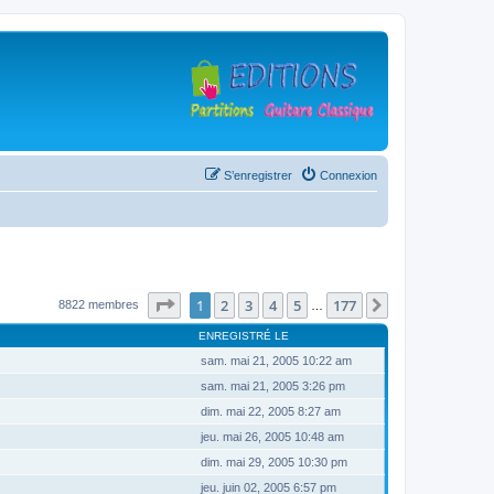
S’enregistrer
Connexion
Page
1
sur
177
1
2
3
4
5
177
Suivante
8822 membres
…
ENREGISTRÉ LE
sam. mai 21, 2005 10:22 am
sam. mai 21, 2005 3:26 pm
dim. mai 22, 2005 8:27 am
jeu. mai 26, 2005 10:48 am
dim. mai 29, 2005 10:30 pm
jeu. juin 02, 2005 6:57 pm