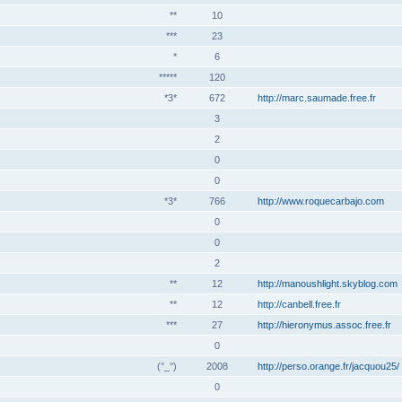
**
10
***
23
*
6
*****
120
*3*
672
http://marc.saumade.free.fr
3
2
0
0
*3*
766
http://www.roquecarbajo.com
0
0
2
**
12
http://manoushlight.skyblog.com
**
12
http://canbell.free.fr
***
27
http://hieronymus.assoc.free.fr
0
(°_°)
2008
http://perso.orange.fr/jacquou25/
0