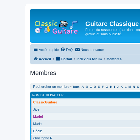
Guitare Classique
Forum de ressources (partitions, mu
gratuit, et sans publicité.
Accès rapide
FAQ
Nous contacter
Accueil
Portail
Index du forum
Membres
Membres
Rechercher un membre
•
Tous
A
B
C
D
E
F
G
H
I
J
K
L
M
N
O
NOM D’UTILISATEUR
ClassicGuitare
Jive
Marief
Marie
Cécile
christophe R