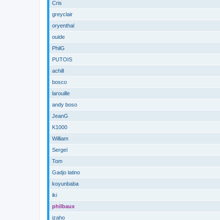
Cris
greyclair
oryenthal
ouide
PhilG
PUTOIS
achill
bosco
larouille
andy boso
JeanG
K1000
William
Sergeï
Tom
Gadjo latino
koyunbaba
iki
philbaux
izaho