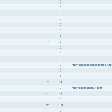
0
0
0
0
0
0
1
*
5
0
0
0
0
http://elduendeflamenco.free.fr/f
0
4
**
14
0
http://joseph.lipomi.free.fr
****
48
0
*1*
160
0