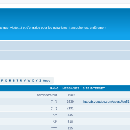
sique, vidéo…) et d'entraide pour les guitaristes francophones, entièrement
P
Q
R
S
T
U
V
W
X
Y
Z
Autre
RANG
MESSAGES
SITE INTERNET
Administrateur
11909
(°_°)
1639
http://fr.youtube.com/user/Jive51
(°_°)
2191
*2*
445
*2*
510
*****
125