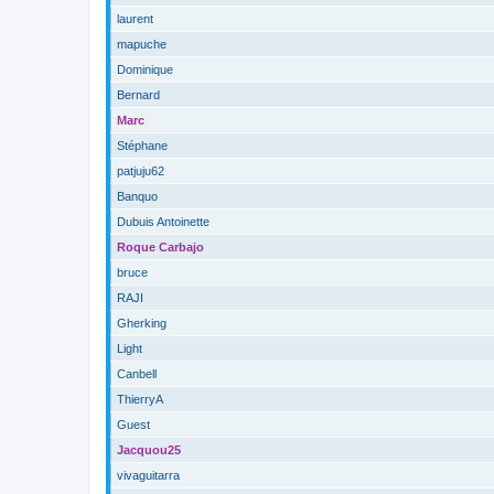
laurent
mapuche
Dominique
Bernard
Marc
Stéphane
patjuju62
Banquo
Dubuis Antoinette
Roque Carbajo
bruce
RAJI
Gherking
Light
Canbell
ThierryA
Guest
Jacquou25
vivaguitarra