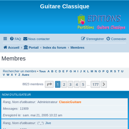
Guitare Classique
FAQ
Nous contacter
S’enregistrer
Connexion
Accueil
Portail
Index du forum
Membres
Membres
Rechercher un membre
•
Tous
A
B
C
D
E
F
G
H
I
J
K
L
M
N
O
P
Q
R
S
T
U
V
W
X
Y
Z
Autre
Page
1
sur
177
1
2
3
4
5
177
Suivante
8823 membres
…
NOM D’UTILISATEUR
Rang, Nom d’utilisateur
Administrateur
ClassicGuitare
Messages
11909
Enregistré le
sam. mai 21, 2005 10:22 am
Rang, Nom d’utilisateur
(°_°)
Jive