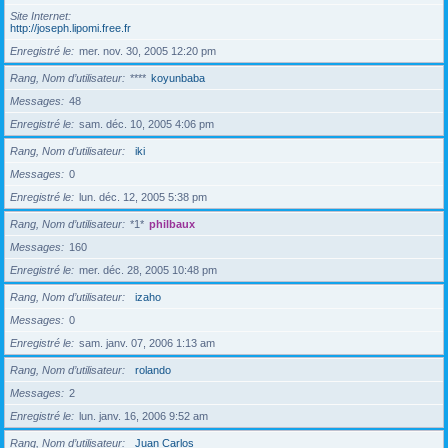
Site Internet
http://joseph.lipomi.free.fr
Enregistré le
mer. nov. 30, 2005 12:20 pm
Rang, Nom d’utilisateur
****
koyunbaba
Messages
48
Enregistré le
sam. déc. 10, 2005 4:06 pm
Rang, Nom d’utilisateur
iki
Messages
0
Enregistré le
lun. déc. 12, 2005 5:38 pm
Rang, Nom d’utilisateur
*1*
philbaux
Messages
160
Enregistré le
mer. déc. 28, 2005 10:48 pm
Rang, Nom d’utilisateur
izaho
Messages
0
Enregistré le
sam. janv. 07, 2006 1:13 am
Rang, Nom d’utilisateur
rolando
Messages
2
Enregistré le
lun. janv. 16, 2006 9:52 am
Rang, Nom d’utilisateur
Juan Carlos