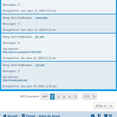
Messages
0
Enregistré le
sam. janv. 21, 2006 4:07 pm
Rang, Nom d’utilisateur
manoclau
Messages
0
Enregistré le
sam. janv. 21, 2006 9:31 pm
Rang, Nom d’utilisateur
jdf_luth
Messages
0
Site Internet
http://perso.wanadoo.fr/jdf.luth/
Enregistré le
dim. janv. 22, 2006 11:22 am
Rang, Nom d’utilisateur
zyryab
Messages
2
Site Internet
http://musicale9.net
Enregistré le
mar. janv. 24, 2006 11:52 pm
Page
1
sur
177
1
2
3
4
5
177
Suivante
8823 membres
…
Aller à
Accueil
Portail
Index du forum