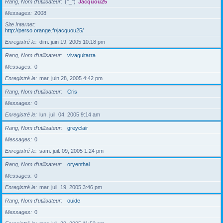
Rang, Nom d’utilisateur
(°_°)
Jacquou25
Messages
2008
Site Internet
http://perso.orange.fr/jacquou25/
Enregistré le
dim. juin 19, 2005 10:18 pm
Rang, Nom d’utilisateur
vivaguitarra
Messages
0
Enregistré le
mar. juin 28, 2005 4:42 pm
Rang, Nom d’utilisateur
Cris
Messages
0
Enregistré le
lun. juil. 04, 2005 9:14 am
Rang, Nom d’utilisateur
greyclair
Messages
0
Enregistré le
sam. juil. 09, 2005 1:24 pm
Rang, Nom d’utilisateur
oryenthal
Messages
0
Enregistré le
mar. juil. 19, 2005 3:46 pm
Rang, Nom d’utilisateur
ouide
Messages
0