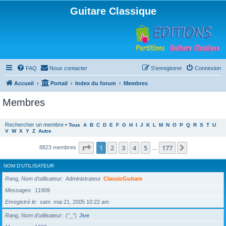
Guitare Classique
FAQ
Nous contacter
S’enregistrer
Connexion
Accueil
Portail
Index du forum
Membres
Membres
Rechercher un membre
•
Tous
A
B
C
D
E
F
G
H
I
J
K
L
M
N
O
P
Q
R
S
T
U
V
W
X
Y
Z
Autre
Page
1
sur
177
1
2
3
4
5
177
Suivante
8823 membres
…
NOM D’UTILISATEUR
Rang, Nom d’utilisateur
Administrateur
ClassicGuitare
Messages
11909
Enregistré le
sam. mai 21, 2005 10:22 am
Rang, Nom d’utilisateur
(°_°)
Jive