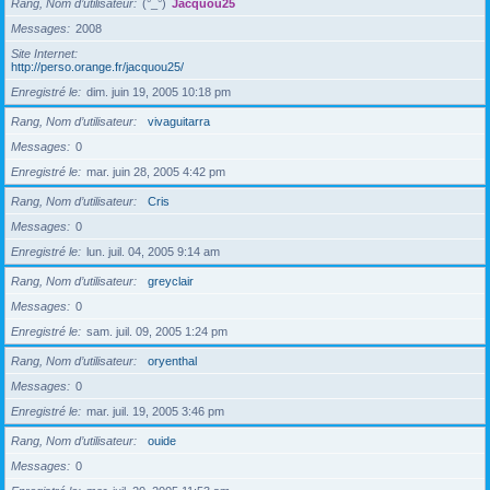
Rang, Nom d’utilisateur
(°_°)
Jacquou25
Messages
2008
Site Internet
http://perso.orange.fr/jacquou25/
Enregistré le
dim. juin 19, 2005 10:18 pm
Rang, Nom d’utilisateur
vivaguitarra
Messages
0
Enregistré le
mar. juin 28, 2005 4:42 pm
Rang, Nom d’utilisateur
Cris
Messages
0
Enregistré le
lun. juil. 04, 2005 9:14 am
Rang, Nom d’utilisateur
greyclair
Messages
0
Enregistré le
sam. juil. 09, 2005 1:24 pm
Rang, Nom d’utilisateur
oryenthal
Messages
0
Enregistré le
mar. juil. 19, 2005 3:46 pm
Rang, Nom d’utilisateur
ouide
Messages
0