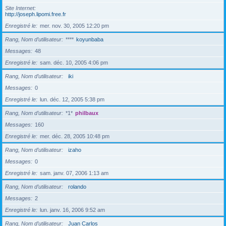
Site Internet
http://joseph.lipomi.free.fr
Enregistré le
mer. nov. 30, 2005 12:20 pm
Rang, Nom d’utilisateur
****
koyunbaba
Messages
48
Enregistré le
sam. déc. 10, 2005 4:06 pm
Rang, Nom d’utilisateur
iki
Messages
0
Enregistré le
lun. déc. 12, 2005 5:38 pm
Rang, Nom d’utilisateur
*1*
philbaux
Messages
160
Enregistré le
mer. déc. 28, 2005 10:48 pm
Rang, Nom d’utilisateur
izaho
Messages
0
Enregistré le
sam. janv. 07, 2006 1:13 am
Rang, Nom d’utilisateur
rolando
Messages
2
Enregistré le
lun. janv. 16, 2006 9:52 am
Rang, Nom d’utilisateur
Juan Carlos