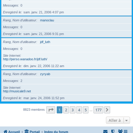
Messages
0
Enregistré le
sam. janv. 21, 2006 4:07 pm
Rang, Nom d’utilisateur
manoclau
Messages
0
Enregistré le
sam. janv. 21, 2006 9:31 pm
Rang, Nom d’utilisateur
jdf_luth
Messages
0
Site Internet
http://perso.wanadoo.fr/jdf.luth/
Enregistré le
dim. janv. 22, 2006 11:22 am
Rang, Nom d’utilisateur
zyryab
Messages
2
Site Internet
http://musicale9.net
Enregistré le
mar. janv. 24, 2006 11:52 pm
Page
1
sur
177
1
2
3
4
5
177
Suivante
8823 membres
…
Aller à
Accueil
Portail
Index du forum