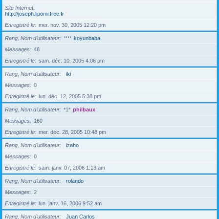
Site Internet
http://joseph.lipomi.free.fr
Enregistré le
mer. nov. 30, 2005 12:20 pm
Rang, Nom d’utilisateur
****
koyunbaba
Messages
48
Enregistré le
sam. déc. 10, 2005 4:06 pm
Rang, Nom d’utilisateur
iki
Messages
0
Enregistré le
lun. déc. 12, 2005 5:38 pm
Rang, Nom d’utilisateur
*1*
philbaux
Messages
160
Enregistré le
mer. déc. 28, 2005 10:48 pm
Rang, Nom d’utilisateur
izaho
Messages
0
Enregistré le
sam. janv. 07, 2006 1:13 am
Rang, Nom d’utilisateur
rolando
Messages
2
Enregistré le
lun. janv. 16, 2006 9:52 am
Rang, Nom d’utilisateur
Juan Carlos