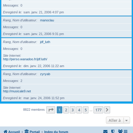
Messages
0
Enregistré le
sam. janv. 21, 2006 4:07 pm
Rang, Nom d’utilisateur
manoclau
Messages
0
Enregistré le
sam. janv. 21, 2006 9:31 pm
Rang, Nom d’utilisateur
jdf_luth
Messages
0
Site Internet
http://perso.wanadoo.fr/jdf.luth/
Enregistré le
dim. janv. 22, 2006 11:22 am
Rang, Nom d’utilisateur
zyryab
Messages
2
Site Internet
http://musicale9.net
Enregistré le
mar. janv. 24, 2006 11:52 pm
Page
1
sur
177
1
2
3
4
5
177
Suivante
8822 membres
…
Aller à
Accueil
Portail
Index du forum