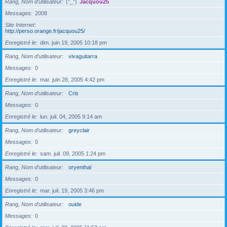
Rang, Nom d’utilisateur
(°_°)
Jacquou25
Messages
2008
Site Internet
http://perso.orange.fr/jacquou25/
Enregistré le
dim. juin 19, 2005 10:18 pm
Rang, Nom d’utilisateur
vivaguitarra
Messages
0
Enregistré le
mar. juin 28, 2005 4:42 pm
Rang, Nom d’utilisateur
Cris
Messages
0
Enregistré le
lun. juil. 04, 2005 9:14 am
Rang, Nom d’utilisateur
greyclair
Messages
0
Enregistré le
sam. juil. 09, 2005 1:24 pm
Rang, Nom d’utilisateur
oryenthal
Messages
0
Enregistré le
mar. juil. 19, 2005 3:46 pm
Rang, Nom d’utilisateur
ouide
Messages
0