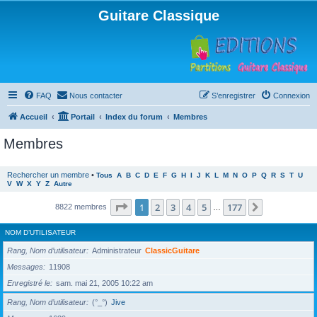
Guitare Classique
FAQ
Nous contacter
S’enregistrer
Connexion
Accueil
Portail
Index du forum
Membres
Membres
Rechercher un membre
•
Tous
A
B
C
D
E
F
G
H
I
J
K
L
M
N
O
P
Q
R
S
T
U
V
W
X
Y
Z
Autre
Page
1
sur
177
1
2
3
4
5
177
Suivante
8822 membres
…
NOM D’UTILISATEUR
Rang, Nom d’utilisateur
Administrateur
ClassicGuitare
Messages
11908
Enregistré le
sam. mai 21, 2005 10:22 am
Rang, Nom d’utilisateur
(°_°)
Jive