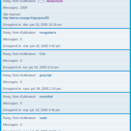
Rang, Nom d’utilisateur
(°_°)
Jacquou25
Messages
2008
Site Internet
http://perso.orange.fr/jacquou25/
Enregistré le
dim. juin 19, 2005 10:18 pm
Rang, Nom d’utilisateur
vivaguitarra
Messages
0
Enregistré le
mar. juin 28, 2005 4:42 pm
Rang, Nom d’utilisateur
Cris
Messages
0
Enregistré le
lun. juil. 04, 2005 9:14 am
Rang, Nom d’utilisateur
greyclair
Messages
0
Enregistré le
sam. juil. 09, 2005 1:24 pm
Rang, Nom d’utilisateur
oryenthal
Messages
0
Enregistré le
mar. juil. 19, 2005 3:46 pm
Rang, Nom d’utilisateur
ouide
Messages
0