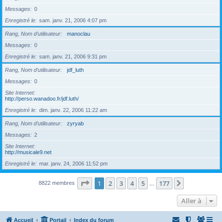
Messages
0
Enregistré le
sam. janv. 21, 2006 4:07 pm
Rang, Nom d’utilisateur
manoclau
Messages
0
Enregistré le
sam. janv. 21, 2006 9:31 pm
Rang, Nom d’utilisateur
jdf_luth
Messages
0
Site Internet
http://perso.wanadoo.fr/jdf.luth/
Enregistré le
dim. janv. 22, 2006 11:22 am
Rang, Nom d’utilisateur
zyryab
Messages
2
Site Internet
http://musicale9.net
Enregistré le
mar. janv. 24, 2006 11:52 pm
Page
1
sur
177
1
2
3
4
5
177
Suivante
8822 membres
…
Aller à
Accueil
Portail
Index du forum