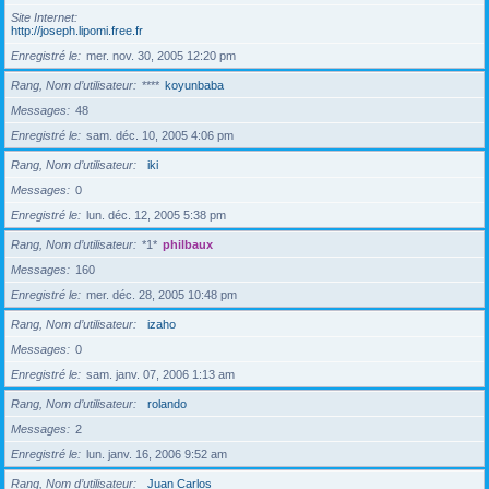
Site Internet
http://joseph.lipomi.free.fr
Enregistré le
mer. nov. 30, 2005 12:20 pm
Rang, Nom d’utilisateur
****
koyunbaba
Messages
48
Enregistré le
sam. déc. 10, 2005 4:06 pm
Rang, Nom d’utilisateur
iki
Messages
0
Enregistré le
lun. déc. 12, 2005 5:38 pm
Rang, Nom d’utilisateur
*1*
philbaux
Messages
160
Enregistré le
mer. déc. 28, 2005 10:48 pm
Rang, Nom d’utilisateur
izaho
Messages
0
Enregistré le
sam. janv. 07, 2006 1:13 am
Rang, Nom d’utilisateur
rolando
Messages
2
Enregistré le
lun. janv. 16, 2006 9:52 am
Rang, Nom d’utilisateur
Juan Carlos