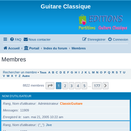
Guitare Classique
FAQ
Nous contacter
S’enregistrer
Connexion
Accueil
Portail
Index du forum
Membres
Membres
Rechercher un membre
•
Tous
A
B
C
D
E
F
G
H
I
J
K
L
M
N
O
P
Q
R
S
T
U
V
W
X
Y
Z
Autre
Page
1
sur
177
1
2
3
4
5
177
Suivante
8822 membres
…
NOM D’UTILISATEUR
Rang, Nom d’utilisateur
Administrateur
ClassicGuitare
Messages
11909
Enregistré le
sam. mai 21, 2005 10:22 am
Rang, Nom d’utilisateur
(°_°)
Jive