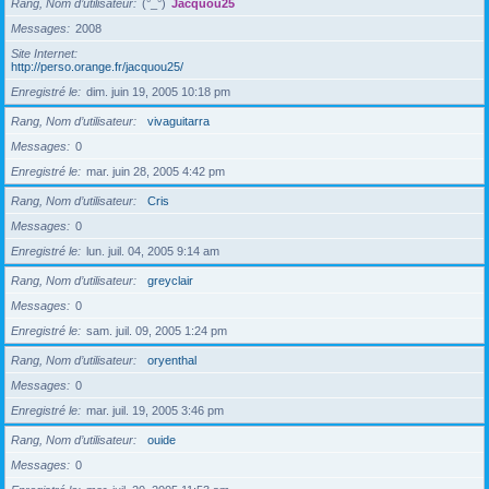
Rang, Nom d’utilisateur
(°_°)
Jacquou25
Messages
2008
Site Internet
http://perso.orange.fr/jacquou25/
Enregistré le
dim. juin 19, 2005 10:18 pm
Rang, Nom d’utilisateur
vivaguitarra
Messages
0
Enregistré le
mar. juin 28, 2005 4:42 pm
Rang, Nom d’utilisateur
Cris
Messages
0
Enregistré le
lun. juil. 04, 2005 9:14 am
Rang, Nom d’utilisateur
greyclair
Messages
0
Enregistré le
sam. juil. 09, 2005 1:24 pm
Rang, Nom d’utilisateur
oryenthal
Messages
0
Enregistré le
mar. juil. 19, 2005 3:46 pm
Rang, Nom d’utilisateur
ouide
Messages
0