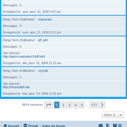
Messages
0
Enregistré le
sam. janv. 21, 2006 4:07 pm
Rang, Nom d’utilisateur
manoclau
Messages
0
Enregistré le
sam. janv. 21, 2006 9:31 pm
Rang, Nom d’utilisateur
jdf_luth
Messages
0
Site Internet
http://perso.wanadoo.fr/jdf.luth/
Enregistré le
dim. janv. 22, 2006 11:22 am
Rang, Nom d’utilisateur
zyryab
Messages
2
Site Internet
http://musicale9.net
Enregistré le
mar. janv. 24, 2006 11:52 pm
Page
1
sur
177
1
2
3
4
5
177
Suivante
8819 membres
…
Aller à
Accueil
Portail
Index du forum