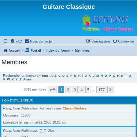
Guitare Classique
FAQ
Nous contacter
S’enregistrer
Connexion
Accueil
Portail
Index du forum
Membres
Membres
Rechercher un membre
•
Tous
A
B
C
D
E
F
G
H
I
J
K
L
M
N
O
P
Q
R
S
T
U
V
W
X
Y
Z
Autre
Page
1
sur
177
1
2
3
4
5
177
Suivante
8819 membres
…
NOM D’UTILISATEUR
Rang, Nom d’utilisateur
Administrateur
ClassicGuitare
Messages
11908
Enregistré le
sam. mai 21, 2005 10:22 am
Rang, Nom d’utilisateur
(°_°)
Jive