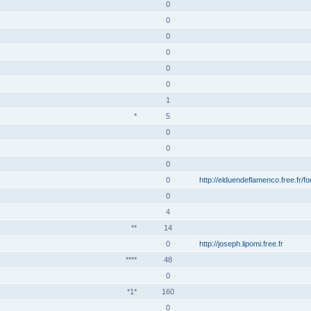
0
0
0
0
0
0
1
*
5
0
0
0
0
http://elduendeflamenco.free.fr/f
0
4
**
14
0
http://joseph.lipomi.free.fr
****
48
0
*1*
160
0