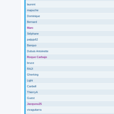
laurent
mapuche
Dominique
Bernard
Marc
Stéphane
patjuju62
Banquo
Dubuis Antoinette
Roque Carbajo
bruce
RAJI
Gherking
Light
Canbell
ThierryA
Guest
Jacquou25
vivaguitarra