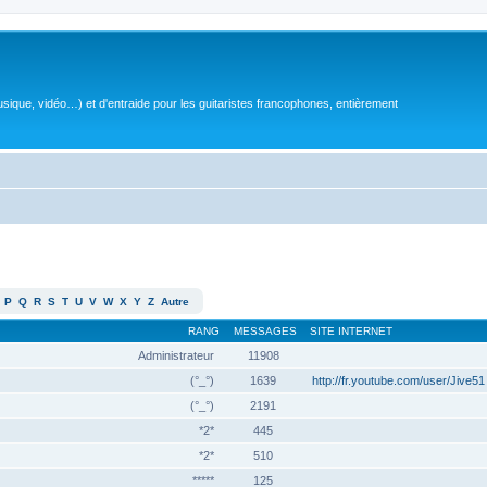
sique, vidéo…) et d'entraide pour les guitaristes francophones, entièrement
P
Q
R
S
T
U
V
W
X
Y
Z
Autre
RANG
MESSAGES
SITE INTERNET
Administrateur
11908
(°_°)
1639
http://fr.youtube.com/user/Jive51
(°_°)
2191
*2*
445
*2*
510
*****
125