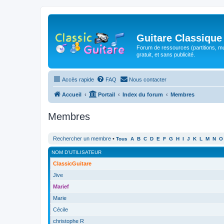
Guitare Classique
Forum de ressources (partitions, mu
gratuit, et sans publicité.
Accès rapide
FAQ
Nous contacter
Accueil
Portail
Index du forum
Membres
Membres
Rechercher un membre
•
Tous
A
B
C
D
E
F
G
H
I
J
K
L
M
N
O
NOM D’UTILISATEUR
ClassicGuitare
Jive
Marief
Marie
Cécile
christophe R