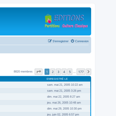
S’enregistrer
Connexion
Page
1
sur
177
1
2
3
4
5
177
Suivante
8820 membres
…
ENREGISTRÉ LE
sam. mai 21, 2005 10:22 am
sam. mai 21, 2005 3:26 pm
dim. mai 22, 2005 8:27 am
jeu. mai 26, 2005 10:48 am
dim. mai 29, 2005 10:30 pm
jeu. juin 02, 2005 6:57 pm