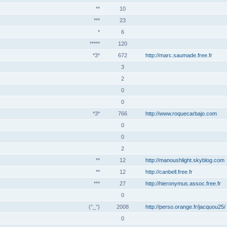
**
10
***
23
*
6
*****
120
*3*
672
http://marc.saumade.free.fr
3
2
0
0
*3*
766
http://www.roquecarbajo.com
0
0
2
**
12
http://manoushlight.skyblog.com
**
12
http://canbell.free.fr
***
27
http://hieronymus.assoc.free.fr
0
(°_°)
2008
http://perso.orange.fr/jacquou25/
0