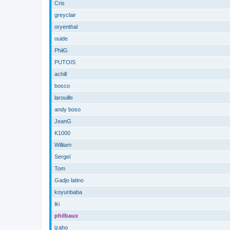
Cris
greyclair
oryenthal
ouide
PhilG
PUTOIS
achill
bosco
larouille
andy boso
JeanG
K1000
William
Sergeï
Tom
Gadjo latino
koyunbaba
iki
philbaux
izaho