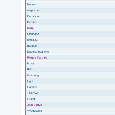
laurent
mapuche
Dominique
Bernard
Marc
Stéphane
patjuju62
Banquo
Dubuis Antoinette
Roque Carbajo
bruce
RAJI
Gherking
Light
Canbell
ThierryA
Guest
Jacquou25
vivaguitarra