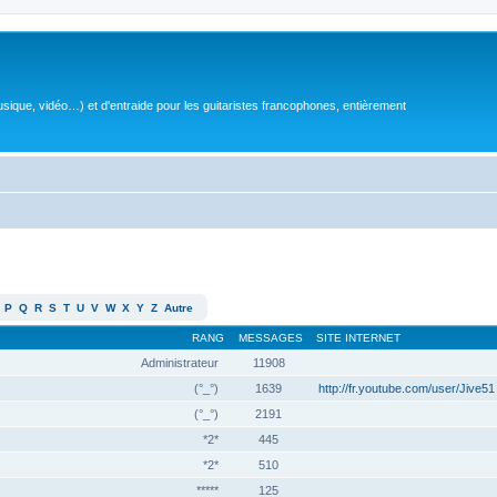
sique, vidéo…) et d'entraide pour les guitaristes francophones, entièrement
P
Q
R
S
T
U
V
W
X
Y
Z
Autre
RANG
MESSAGES
SITE INTERNET
Administrateur
11908
(°_°)
1639
http://fr.youtube.com/user/Jive51
(°_°)
2191
*2*
445
*2*
510
*****
125