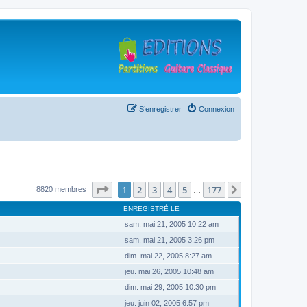
S’enregistrer
Connexion
Page
1
sur
177
1
2
3
4
5
177
Suivante
8820 membres
…
ENREGISTRÉ LE
sam. mai 21, 2005 10:22 am
sam. mai 21, 2005 3:26 pm
dim. mai 22, 2005 8:27 am
jeu. mai 26, 2005 10:48 am
dim. mai 29, 2005 10:30 pm
jeu. juin 02, 2005 6:57 pm