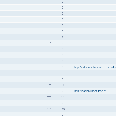
0
0
0
0
0
0
1
*
5
0
0
0
0
http://elduendeflamenco.free.fr/f
0
4
**
14
0
http://joseph.lipomi.free.fr
****
48
0
*1*
160
0