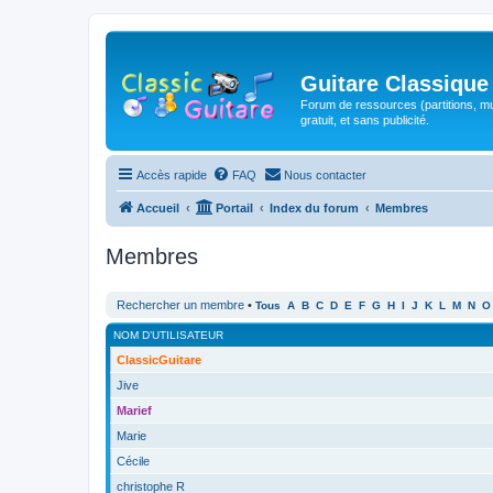
Guitare Classique
Forum de ressources (partitions, mu
gratuit, et sans publicité.
Accès rapide
FAQ
Nous contacter
Accueil
Portail
Index du forum
Membres
Membres
Rechercher un membre
•
Tous
A
B
C
D
E
F
G
H
I
J
K
L
M
N
O
NOM D’UTILISATEUR
ClassicGuitare
Jive
Marief
Marie
Cécile
christophe R