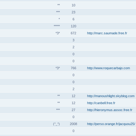
**
10
***
23
*
6
*****
120
*3*
672
http://marc.saumade.free.fr
3
2
0
0
*3*
766
http://www.roquecarbajo.com
0
0
2
**
12
http://manoushlight.skyblog.com
**
12
http://canbell.free.fr
***
27
http://hieronymus.assoc.free.fr
0
(°_°)
2008
http://perso.orange.fr/jacquou25/
0