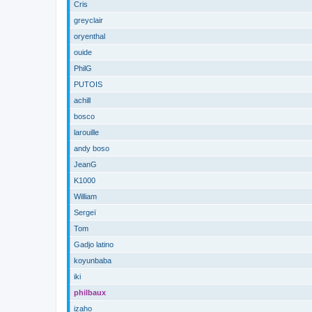
Cris
greyclair
oryenthal
ouide
PhilG
PUTOIS
achill
bosco
larouille
andy boso
JeanG
K1000
William
Sergeï
Tom
Gadjo latino
koyunbaba
iki
philbaux
izaho