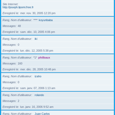
Site Internet
http://joseph.lipomi.free.fr
Enregistré le
mer. nov. 30, 2005 12:20 pm
Rang, Nom d’utilisateur
****
koyunbaba
Messages
48
Enregistré le
sam. déc. 10, 2005 4:06 pm
Rang, Nom d’utilisateur
iki
Messages
0
Enregistré le
lun. déc. 12, 2005 5:38 pm
Rang, Nom d’utilisateur
*1*
philbaux
Messages
160
Enregistré le
mer. déc. 28, 2005 10:48 pm
Rang, Nom d’utilisateur
izaho
Messages
0
Enregistré le
sam. janv. 07, 2006 1:13 am
Rang, Nom d’utilisateur
rolando
Messages
2
Enregistré le
lun. janv. 16, 2006 9:52 am
Rang, Nom d’utilisateur
Juan Carlos