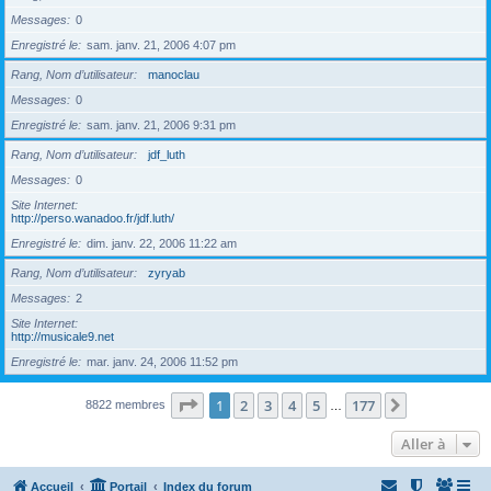
Messages
0
Enregistré le
sam. janv. 21, 2006 4:07 pm
Rang, Nom d’utilisateur
manoclau
Messages
0
Enregistré le
sam. janv. 21, 2006 9:31 pm
Rang, Nom d’utilisateur
jdf_luth
Messages
0
Site Internet
http://perso.wanadoo.fr/jdf.luth/
Enregistré le
dim. janv. 22, 2006 11:22 am
Rang, Nom d’utilisateur
zyryab
Messages
2
Site Internet
http://musicale9.net
Enregistré le
mar. janv. 24, 2006 11:52 pm
Page
1
sur
177
1
2
3
4
5
177
Suivante
8822 membres
…
Aller à
Accueil
Portail
Index du forum