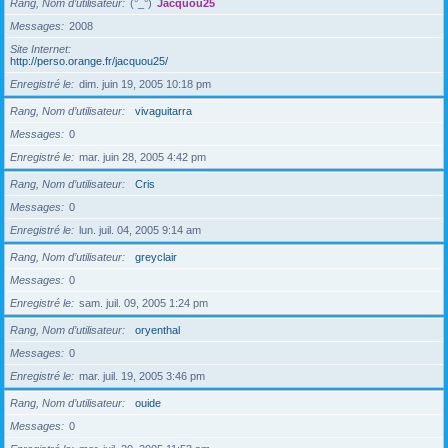
Rang, Nom d’utilisateur
(°_°)
Jacquou25
Messages
2008
Site Internet
http://perso.orange.fr/jacquou25/
Enregistré le
dim. juin 19, 2005 10:18 pm
Rang, Nom d’utilisateur
vivaguitarra
Messages
0
Enregistré le
mar. juin 28, 2005 4:42 pm
Rang, Nom d’utilisateur
Cris
Messages
0
Enregistré le
lun. juil. 04, 2005 9:14 am
Rang, Nom d’utilisateur
greyclair
Messages
0
Enregistré le
sam. juil. 09, 2005 1:24 pm
Rang, Nom d’utilisateur
oryenthal
Messages
0
Enregistré le
mar. juil. 19, 2005 3:46 pm
Rang, Nom d’utilisateur
ouide
Messages
0