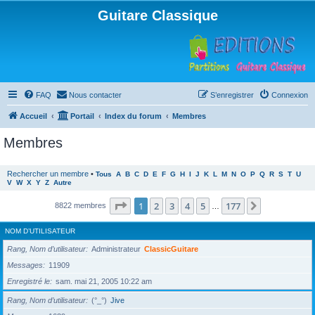
Guitare Classique
FAQ
Nous contacter
S’enregistrer
Connexion
Accueil
Portail
Index du forum
Membres
Membres
Rechercher un membre
•
Tous
A
B
C
D
E
F
G
H
I
J
K
L
M
N
O
P
Q
R
S
T
U
V
W
X
Y
Z
Autre
Page
1
sur
177
1
2
3
4
5
177
Suivante
8822 membres
…
NOM D’UTILISATEUR
Rang, Nom d’utilisateur
Administrateur
ClassicGuitare
Messages
11909
Enregistré le
sam. mai 21, 2005 10:22 am
Rang, Nom d’utilisateur
(°_°)
Jive