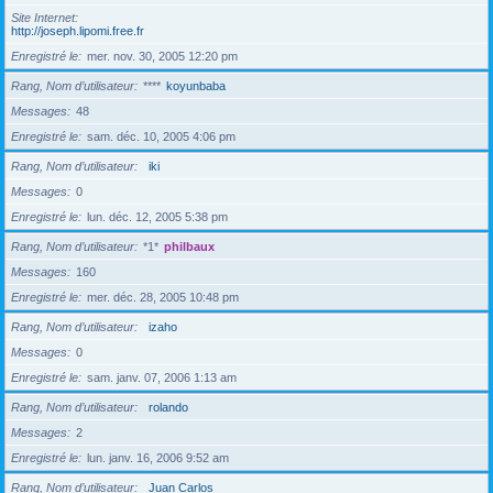
Site Internet
http://joseph.lipomi.free.fr
Enregistré le
mer. nov. 30, 2005 12:20 pm
Rang, Nom d’utilisateur
****
koyunbaba
Messages
48
Enregistré le
sam. déc. 10, 2005 4:06 pm
Rang, Nom d’utilisateur
iki
Messages
0
Enregistré le
lun. déc. 12, 2005 5:38 pm
Rang, Nom d’utilisateur
*1*
philbaux
Messages
160
Enregistré le
mer. déc. 28, 2005 10:48 pm
Rang, Nom d’utilisateur
izaho
Messages
0
Enregistré le
sam. janv. 07, 2006 1:13 am
Rang, Nom d’utilisateur
rolando
Messages
2
Enregistré le
lun. janv. 16, 2006 9:52 am
Rang, Nom d’utilisateur
Juan Carlos