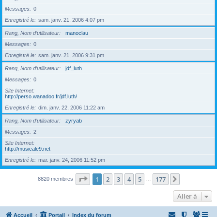
Messages
0
Enregistré le
sam. janv. 21, 2006 4:07 pm
Rang, Nom d’utilisateur
manoclau
Messages
0
Enregistré le
sam. janv. 21, 2006 9:31 pm
Rang, Nom d’utilisateur
jdf_luth
Messages
0
Site Internet
http://perso.wanadoo.fr/jdf.luth/
Enregistré le
dim. janv. 22, 2006 11:22 am
Rang, Nom d’utilisateur
zyryab
Messages
2
Site Internet
http://musicale9.net
Enregistré le
mar. janv. 24, 2006 11:52 pm
Page
1
sur
177
1
2
3
4
5
177
Suivante
8820 membres
…
Aller à
Accueil
Portail
Index du forum