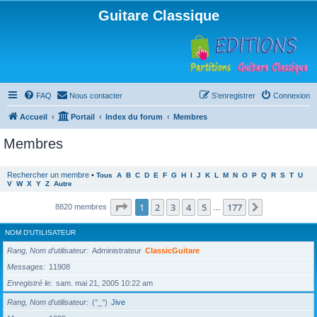
Guitare Classique
FAQ
Nous contacter
S’enregistrer
Connexion
Accueil
Portail
Index du forum
Membres
Membres
Rechercher un membre
•
Tous
A
B
C
D
E
F
G
H
I
J
K
L
M
N
O
P
Q
R
S
T
U
V
W
X
Y
Z
Autre
Page
1
sur
177
1
2
3
4
5
177
Suivante
8820 membres
…
NOM D’UTILISATEUR
Rang, Nom d’utilisateur
Administrateur
ClassicGuitare
Messages
11908
Enregistré le
sam. mai 21, 2005 10:22 am
Rang, Nom d’utilisateur
(°_°)
Jive