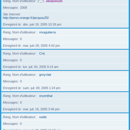
Rang, Nom d’utilisateur
(°_°)
Jacquou25
Messages
2008
Site Internet
http://perso.orange.fr/jacquou25/
Enregistré le
dim. juin 19, 2005 10:18 pm
Rang, Nom d’utilisateur
vivaguitarra
Messages
0
Enregistré le
mar. juin 28, 2005 4:42 pm
Rang, Nom d’utilisateur
Cris
Messages
0
Enregistré le
lun. juil. 04, 2005 9:14 am
Rang, Nom d’utilisateur
greyclair
Messages
0
Enregistré le
sam. juil. 09, 2005 1:24 pm
Rang, Nom d’utilisateur
oryenthal
Messages
0
Enregistré le
mar. juil. 19, 2005 3:46 pm
Rang, Nom d’utilisateur
ouide
Messages
0