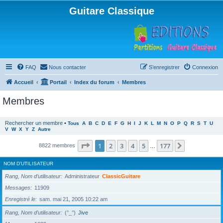
Guitare Classique
FAQ
Nous contacter
S’enregistrer
Connexion
Accueil
Portail
Index du forum
Membres
Membres
Rechercher un membre
•
Tous
A
B
C
D
E
F
G
H
I
J
K
L
M
N
O
P
Q
R
S
T
U
V
W
X
Y
Z
Autre
Page
1
sur
177
1
2
3
4
5
177
Suivante
8822 membres
…
NOM D’UTILISATEUR
Rang, Nom d’utilisateur
Administrateur
ClassicGuitare
Messages
11909
Enregistré le
sam. mai 21, 2005 10:22 am
Rang, Nom d’utilisateur
(°_°)
Jive