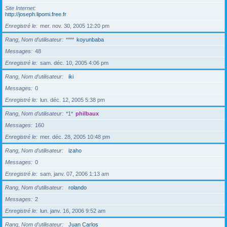
Site Internet
http://joseph.lipomi.free.fr
Enregistré le
mer. nov. 30, 2005 12:20 pm
Rang, Nom d’utilisateur
****
koyunbaba
Messages
48
Enregistré le
sam. déc. 10, 2005 4:06 pm
Rang, Nom d’utilisateur
iki
Messages
0
Enregistré le
lun. déc. 12, 2005 5:38 pm
Rang, Nom d’utilisateur
*1*
philbaux
Messages
160
Enregistré le
mer. déc. 28, 2005 10:48 pm
Rang, Nom d’utilisateur
izaho
Messages
0
Enregistré le
sam. janv. 07, 2006 1:13 am
Rang, Nom d’utilisateur
rolando
Messages
2
Enregistré le
lun. janv. 16, 2006 9:52 am
Rang, Nom d’utilisateur
Juan Carlos