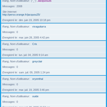
Rang, Nom d’utilisateur
(°_°)
Jacquou25
Messages
2008
Site Internet
http://perso.orange.fr/jacquou25/
Enregistré le
dim. juin 19, 2005 10:18 pm
Rang, Nom d’utilisateur
vivaguitarra
Messages
0
Enregistré le
mar. juin 28, 2005 4:42 pm
Rang, Nom d’utilisateur
Cris
Messages
0
Enregistré le
lun. juil. 04, 2005 9:14 am
Rang, Nom d’utilisateur
greyclair
Messages
0
Enregistré le
sam. juil. 09, 2005 1:24 pm
Rang, Nom d’utilisateur
oryenthal
Messages
0
Enregistré le
mar. juil. 19, 2005 3:46 pm
Rang, Nom d’utilisateur
ouide
Messages
0