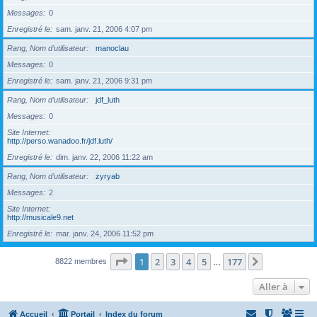
Messages
0
Enregistré le
sam. janv. 21, 2006 4:07 pm
Rang, Nom d’utilisateur
manoclau
Messages
0
Enregistré le
sam. janv. 21, 2006 9:31 pm
Rang, Nom d’utilisateur
jdf_luth
Messages
0
Site Internet
http://perso.wanadoo.fr/jdf.luth/
Enregistré le
dim. janv. 22, 2006 11:22 am
Rang, Nom d’utilisateur
zyryab
Messages
2
Site Internet
http://musicale9.net
Enregistré le
mar. janv. 24, 2006 11:52 pm
Page
1
sur
177
1
2
3
4
5
177
Suivante
8822 membres
…
Aller à
Accueil
Portail
Index du forum