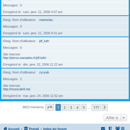
Messages
0
Enregistré le
sam. janv. 21, 2006 4:07 pm
Rang, Nom d’utilisateur
manoclau
Messages
0
Enregistré le
sam. janv. 21, 2006 9:31 pm
Rang, Nom d’utilisateur
jdf_luth
Messages
0
Site Internet
http://perso.wanadoo.fr/jdf.luth/
Enregistré le
dim. janv. 22, 2006 11:22 am
Rang, Nom d’utilisateur
zyryab
Messages
2
Site Internet
http://musicale9.net
Enregistré le
mar. janv. 24, 2006 11:52 pm
Page
1
sur
177
1
2
3
4
5
177
Suivante
8823 membres
…
Aller à
Accueil
Portail
Index du forum