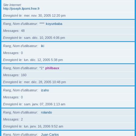
Site Internet
http://joseph.lipomi.free.fr
Enregistré le
mer. nov. 30, 2005 12:20 pm
Rang, Nom d’utilisateur
****
koyunbaba
Messages
48
Enregistré le
sam. déc. 10, 2005 4:06 pm
Rang, Nom d’utilisateur
iki
Messages
0
Enregistré le
lun. déc. 12, 2005 5:38 pm
Rang, Nom d’utilisateur
*1*
philbaux
Messages
160
Enregistré le
mer. déc. 28, 2005 10:48 pm
Rang, Nom d’utilisateur
izaho
Messages
0
Enregistré le
sam. janv. 07, 2006 1:13 am
Rang, Nom d’utilisateur
rolando
Messages
2
Enregistré le
lun. janv. 16, 2006 9:52 am
Rang, Nom d’utilisateur
Juan Carlos