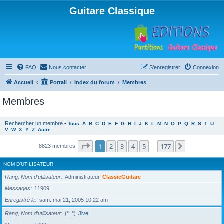
Guitare Classique
FAQ
Nous contacter
S’enregistrer
Connexion
Accueil
Portail
Index du forum
Membres
Membres
Rechercher un membre
•
Tous
A
B
C
D
E
F
G
H
I
J
K
L
M
N
O
P
Q
R
S
T
U
V
W
X
Y
Z
Autre
Page
1
sur
177
1
2
3
4
5
177
Suivante
8823 membres
…
NOM D’UTILISATEUR
Rang, Nom d’utilisateur
Administrateur
ClassicGuitare
Messages
11909
Enregistré le
sam. mai 21, 2005 10:22 am
Rang, Nom d’utilisateur
(°_°)
Jive