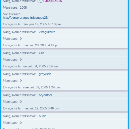
Rang, Nom d’utilisateur
(°_°)
Jacquou25
Messages
2008
Site Internet
http://perso.orange.fr/jacquou25/
Enregistré le
dim. juin 19, 2005 10:18 pm
Rang, Nom d’utilisateur
vivaguitarra
Messages
0
Enregistré le
mar. juin 28, 2005 4:42 pm
Rang, Nom d’utilisateur
Cris
Messages
0
Enregistré le
lun. juil. 04, 2005 9:14 am
Rang, Nom d’utilisateur
greyclair
Messages
0
Enregistré le
sam. juil. 09, 2005 1:24 pm
Rang, Nom d’utilisateur
oryenthal
Messages
0
Enregistré le
mar. juil. 19, 2005 3:46 pm
Rang, Nom d’utilisateur
ouide
Messages
0