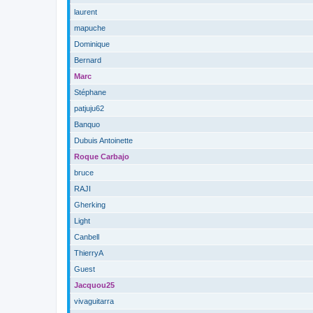
laurent
mapuche
Dominique
Bernard
Marc
Stéphane
patjuju62
Banquo
Dubuis Antoinette
Roque Carbajo
bruce
RAJI
Gherking
Light
Canbell
ThierryA
Guest
Jacquou25
vivaguitarra