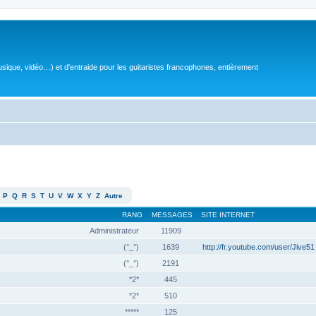
sique, vidéo…) et d'entraide pour les guitaristes francophones, entièrement
P
Q
R
S
T
U
V
W
X
Y
Z
Autre
RANG
MESSAGES
SITE INTERNET
Administrateur
11909
(°_°)
1639
http://fr.youtube.com/user/Jive51
(°_°)
2191
*2*
445
*2*
510
*****
125