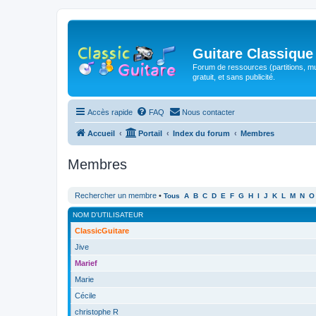
Guitare Classique
Forum de ressources (partitions, mu
gratuit, et sans publicité.
Accès rapide
FAQ
Nous contacter
Accueil
Portail
Index du forum
Membres
Membres
Rechercher un membre
•
Tous
A
B
C
D
E
F
G
H
I
J
K
L
M
N
O
NOM D’UTILISATEUR
ClassicGuitare
Jive
Marief
Marie
Cécile
christophe R