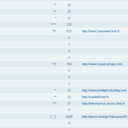
**
10
***
23
*
6
*****
120
*3*
672
http://marc.saumade.free.fr
3
2
0
0
*3*
766
http://www.roquecarbajo.com
0
0
2
**
12
http://manoushlight.skyblog.com
**
12
http://canbell.free.fr
***
27
http://hieronymus.assoc.free.fr
0
(°_°)
2008
http://perso.orange.fr/jacquou25/
0