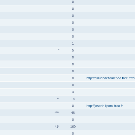
0
0
0
0
0
0
1
*
5
0
0
0
0
http://elduendeflamenco.free.fr/f
0
4
**
14
0
http://joseph.lipomi.free.fr
****
48
0
*1*
160
0