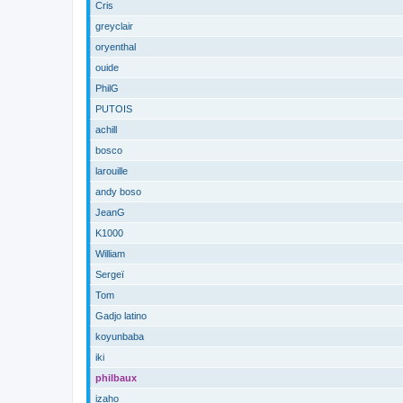
Cris
greyclair
oryenthal
ouide
PhilG
PUTOIS
achill
bosco
larouille
andy boso
JeanG
K1000
William
Sergeï
Tom
Gadjo latino
koyunbaba
iki
philbaux
izaho