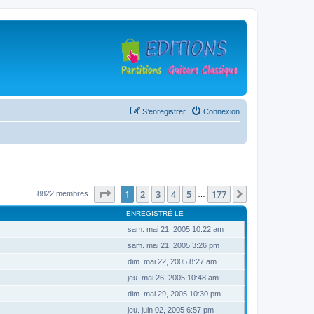
S’enregistrer
Connexion
Page
1
sur
177
1
2
3
4
5
177
Suivante
8822 membres
…
ENREGISTRÉ LE
sam. mai 21, 2005 10:22 am
sam. mai 21, 2005 3:26 pm
dim. mai 22, 2005 8:27 am
jeu. mai 26, 2005 10:48 am
dim. mai 29, 2005 10:30 pm
jeu. juin 02, 2005 6:57 pm