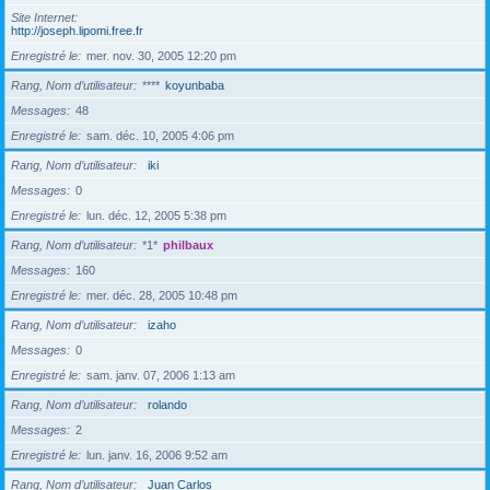
Site Internet
http://joseph.lipomi.free.fr
Enregistré le
mer. nov. 30, 2005 12:20 pm
Rang, Nom d’utilisateur
****
koyunbaba
Messages
48
Enregistré le
sam. déc. 10, 2005 4:06 pm
Rang, Nom d’utilisateur
iki
Messages
0
Enregistré le
lun. déc. 12, 2005 5:38 pm
Rang, Nom d’utilisateur
*1*
philbaux
Messages
160
Enregistré le
mer. déc. 28, 2005 10:48 pm
Rang, Nom d’utilisateur
izaho
Messages
0
Enregistré le
sam. janv. 07, 2006 1:13 am
Rang, Nom d’utilisateur
rolando
Messages
2
Enregistré le
lun. janv. 16, 2006 9:52 am
Rang, Nom d’utilisateur
Juan Carlos