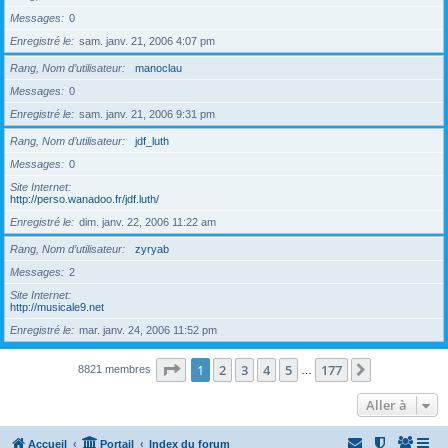
Messages
0
Enregistré le
sam. janv. 21, 2006 4:07 pm
Rang, Nom d’utilisateur
manoclau
Messages
0
Enregistré le
sam. janv. 21, 2006 9:31 pm
Rang, Nom d’utilisateur
jdf_luth
Messages
0
Site Internet
http://perso.wanadoo.fr/jdf.luth/
Enregistré le
dim. janv. 22, 2006 11:22 am
Rang, Nom d’utilisateur
zyryab
Messages
2
Site Internet
http://musicale9.net
Enregistré le
mar. janv. 24, 2006 11:52 pm
Page
1
sur
177
1
2
3
4
5
177
Suivante
8821 membres
…
Aller à
Accueil
Portail
Index du forum