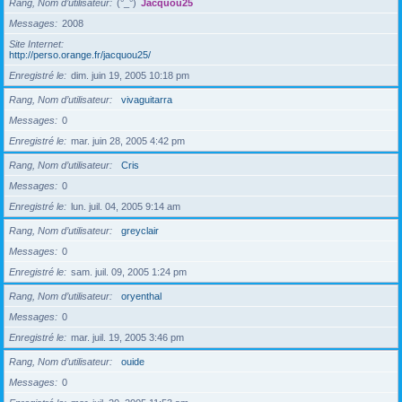
Rang, Nom d’utilisateur
(°_°)
Jacquou25
Messages
2008
Site Internet
http://perso.orange.fr/jacquou25/
Enregistré le
dim. juin 19, 2005 10:18 pm
Rang, Nom d’utilisateur
vivaguitarra
Messages
0
Enregistré le
mar. juin 28, 2005 4:42 pm
Rang, Nom d’utilisateur
Cris
Messages
0
Enregistré le
lun. juil. 04, 2005 9:14 am
Rang, Nom d’utilisateur
greyclair
Messages
0
Enregistré le
sam. juil. 09, 2005 1:24 pm
Rang, Nom d’utilisateur
oryenthal
Messages
0
Enregistré le
mar. juil. 19, 2005 3:46 pm
Rang, Nom d’utilisateur
ouide
Messages
0