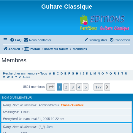
Guitare Classique
FAQ
Nous contacter
S’enregistrer
Connexion
Accueil
Portail
Index du forum
Membres
Membres
Rechercher un membre
•
Tous
A
B
C
D
E
F
G
H
I
J
K
L
M
N
O
P
Q
R
S
T
U
V
W
X
Y
Z
Autre
Page
1
sur
177
1
2
3
4
5
177
Suivante
8821 membres
…
NOM D’UTILISATEUR
Rang, Nom d’utilisateur
Administrateur
ClassicGuitare
Messages
11908
Enregistré le
sam. mai 21, 2005 10:22 am
Rang, Nom d’utilisateur
(°_°)
Jive